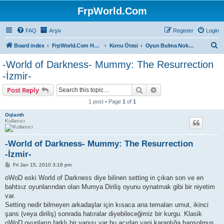
FrpWorld.Com
FAQ
Arşiv
Register
Login
S
Board index
FrpWorld.Com Hakkında
Konu Ötesi
Oyun Bulma Noktası
e
-World of Darkness- Mummy: The Resurrection
a
-İzmir-
r
Search
Advanced search
Post Reply
c
1 post • Page
1
of
1
h
Oqlanth
Kullanıcı
-World of Darkness- Mummy: The Resurrection
-İzmir-
P
Fri Jan 15, 2010 3:18 pm
o
s
oWoD eski World of Darkness diye bilinen setting in çıkan son ve en
t
bahtsız oyunlarından olan Mumya Diriliş oyunu oynatmak gibi bir niyetim
var.
Setting nedir bilmeyen arkadaşlar için kısaca ana temaları umut, ikinci
şans (veya diriliş) sonrada hatıralar diyebileceğimiz bir kurgu. Klasik
oWoD oyunların farklı bir yapısı var bu açıdan yani karanlığa hapsolmuş