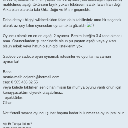
mahfolmuş aşağı tükürsem bıyık yukarı tükürsem salak falan filan değil.
Arka plan olarakta tabi Orta Doğu ve Mısır geçmekte.
Daha detaylı bilgiyi wikipedia'dan falan da bulabilirsiniz ama bir seçenek
olarak az şey bilen oyuncuları oynamakta güzeldir
Oyuncu olarak en en en aşağı 2 oyuncu. Benim isteğim 3-4 tane olması
ama. Oyunculardan şu tecrübede olsun şu yaştan aşağı veya yukarı
olsun erkek veya hatun olsun gibi isteklerim yok.
Sadece ve sadece oyun oynamak istesinler ve oyunlarına zaman
ayırsınlar!
Bana
msn/e-mail: oqlanth@hotmail.com
cep: 0 505 436 32 55
veya kulede taklırken sen cihan mısın bir mumya oyunu vardı onun için
konuyşacaktım diyerek ulaşabilirsiz.
Teşekkürler.
Cihan
Not:Yeterli sayıda oyuncu şubat başına kadar bulunmazsa oyun iptal olur.
Alp Er Tunga öldi mi?
Issız acun kaldı mı?