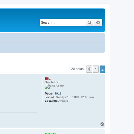
Search
Advanced search
1
2
Previous
20 posts
Efla
Site Admin
Posts:
3913
Joined:
Sat Apr 10, 2004 12:00 am
Location:
Ankara
T
o
p
dwaxer