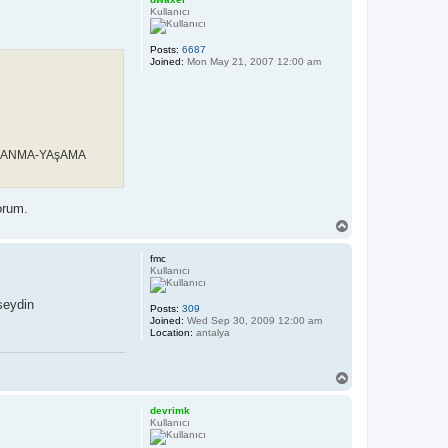
Kullanıcı
Posts:
6687
Joined:
Mon May 21, 2007 12:00 am
HSIZLANMA-YAşAMA
orum.
T
o
p
fmc
Kullanıcı
seydin
Posts:
309
Joined:
Wed Sep 30, 2009 12:00 am
Location:
antalya
T
o
p
devrimk
Kullanıcı