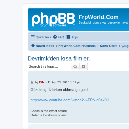
FrpWorld.Com
Baska bir dunya var gercekle hayal
Quick links
FAQ
Arşiv
Board index
FrpWorld.Com Hakkında
Konu Ötesi
Çalg
Devrimk'den kısa filmler.
Search
Advanced search
P
by
Efla
»
Fri Apr 23, 2010 1:31 pm
o
s
Güzelmiş. İzlerken aklıma şu geldi:
t
http://www.youtube.com/watch?v=FFfxld5sk0U
Chaos is the law of nature,
Order is the dream of man.