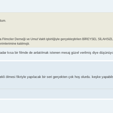
ldum.
Kısa Filmciler Derneği ve Umut Vakfı işbirliğiyle gerçekleştirilen BİREYSEL SİLA
mlerimine katılmıştı.
adar kısa bir filmde de anlatılmak istenen mesaj güzel verilmiş diye düşünüy
i ölmesi fikriyle yapılacak bir seri gerçekten çok hoş olurdu. keşke yapabil