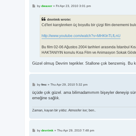
P
by
dwaxer
»
Fri Apr 23, 2010 3:01 pm
o
s
t
devrimk wrote:
Cd'leri karıştırırken üç boyutlu bir çizgi film denememi bu
http://www.youtube.com/watch?v=MHKInTLfLnU
Bu film 02-06 Ağustos 2004 tarihleri arasında İstanbul 
HAKTANIYIN konulu Kısa Film ve Animasyon Sokak Gösteri
Güzel olmuş Devrim teprikler. Stallone çok benzemiş. Bu k
P
by
fmc
»
Thu Apr 29, 2010 5:32 pm
o
s
üçüde çok güzel. ama bilimadamımım bişeyler deneyip sürekl
t
emeğine sağlık.
Zaman, kayan bir yıldız. Atmosfer ise; ben..
P
by
devrimk
»
Thu Apr 29, 2010 7:48 pm
o