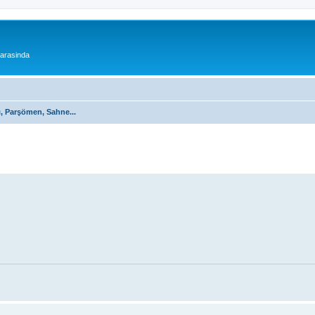
 arasinda
ı, Parşömen, Sahne...