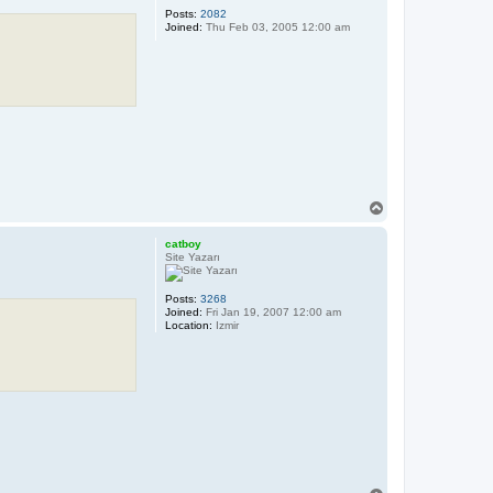
Posts:
2082
Joined:
Thu Feb 03, 2005 12:00 am
T
o
p
catboy
Site Yazarı
Posts:
3268
Joined:
Fri Jan 19, 2007 12:00 am
Location:
Izmir