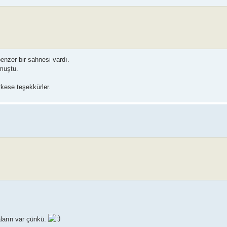
zer bir sahnesi vardı.
lmuştu.
rkese teşekkürler.
ların var çünkü.