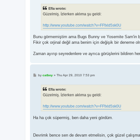
s
t
Efla wrote:
Güzelmiş. İzlerken aklıma şu geldi:
http://www.youtube.com/watch?v=FFfxld5sk0U
Bunu görmemiştim ama Bugs Bunny ve Yosemite Sam'in ben
Fikir çok orjinal değil ama benim için değişik bir deneme o
Zaman ayırıp seyredenlere ve ayrıca görüşlerini bildiren he
P
by
catboy
»
Thu Apr 29, 2010 7:53 pm
o
s
t
Efla wrote:
Güzelmiş. İzlerken aklıma şu geldi:
http://www.youtube.com/watch?v=FFfxld5sk0U
Ha ha çok süpermiş, ben daha yeni gördüm.
Devrimk bence sen de devam etmelisin, çok güzel çalışma