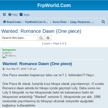
FrpWorld.Com
FAQ
Arşiv
S
Board index
FrpWorld.Com Hakkında
Konu Ötesi
Çalgı, Parşömen, Sahne...
e
Wanted: Romance Dawn (One piece)
a
Search
Advanced search
r
2 posts • Page
1
of
1
c
Darkgnome
h
Kullanıcı
Wanted: Romance Dawn (One piece)
P
Sun Mar 07, 2010 7:32 pm
o
s
One Piece nereden başlamıştı bilen var mı? 1. bölümden?? Hayır...
t
One Piece ilk olarak Jump'da kısa hikaye olarak yayınlanmıştı. O sırada
Romance dawn adında bir hikaye içinde geçmişti Lufy. Daha sonra ise
Lufy 5 hikayelik ve her hikayesinde farklı bir kahramanın farklı bir
hikayesinin anlatıldığı "Wanted" serisinin 5. hikayesinde yer aldı. 1996
senesinde yayımlanmış bu hikayeyi okumak isteyenler aşağıdaki
bağlantıyı kullanabilirler.