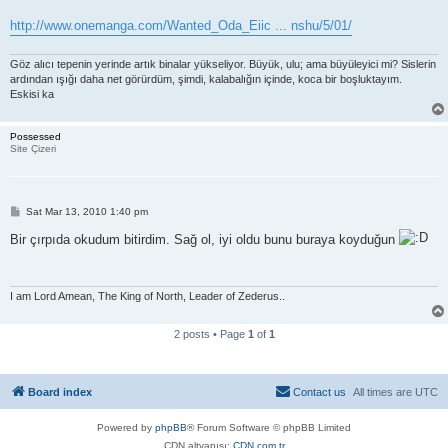
http://www.onemanga.com/Wanted_Oda_Eiic ... nshu/5/01/
Göz alıcı tepenin yerinde artık binalar yükseliyor. Büyük, ulu; ama büyüleyici mi? Sislerin
ardından ışığı daha net görürdüm, şimdi, kalabalığın içinde, koca bir boşluktayım.
Eskisi ka
Possessed
Site Çizeri
P
Sat Mar 13, 2010 1:40 pm
o
s
Bir çırpıda okudum bitirdim. Sağ ol, iyi oldu bunu buraya koyduğun
t
I am Lord Amean, The King of North, Leader of Zederus..
2 posts • Page
1
of
1
Board index
Contact us
All times are
UTC
Powered by
phpBB
® Forum Software © phpBB Limited
CDN altyapısı:
CDN.com.tr