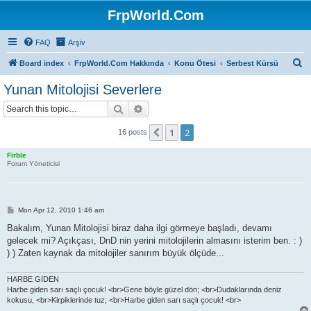
FrpWorld.Com
FAQ
Arşiv
S
Board index
FrpWorld.Com Hakkında
Konu Ötesi
Serbest Kürsü
e
Yunan Mitolojisi Severlere
a
Search
Advanced search
r
c
1
2
Previous
16 posts
h
Firble
Forum Yöneticisi
P
Mon Apr 12, 2010 1:46 am
o
s
Bakalım, Yunan Mitolojisi biraz daha ilgi görmeye başladı, devamı
t
gelecek mi? Açıkçası, DnD nin yerini mitolojilerin almasını isterim ben. : )
) ) Zaten kaynak da mitolojiler sanırım büyük ölçüde...
HARBE GİDEN
Harbe giden sarı saçlı çocuk! <br>Gene böyle güzel dön; <br>Dudaklarında deniz
kokusu, <br>Kirpiklerinde tuz; <br>Harbe giden sarı saçlı çocuk! <br>