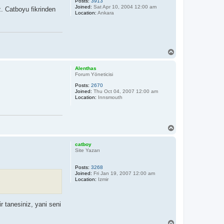
Posts:
3913
Joined:
Sat Apr 10, 2004 12:00 am
z. Catboyu fikrinden
Location:
Ankara
T
o
p
Alenthas
Forum Yöneticisi
Posts:
2670
Joined:
Thu Oct 04, 2007 12:00 am
Location:
Innsmouth
T
o
p
catboy
Site Yazarı
Posts:
3268
Joined:
Fri Jan 19, 2007 12:00 am
Location:
Izmir
 tanesiniz, yani seni
T