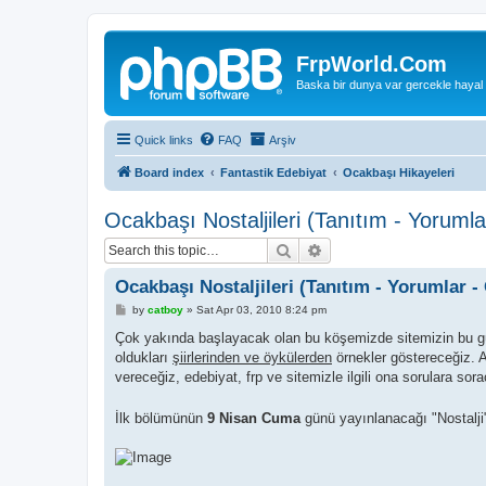
FrpWorld.Com
Baska bir dunya var gercekle hayal
Quick links
FAQ
Arşiv
Board index
Fantastik Edebiyat
Ocakbaşı Hikayeleri
Ocakbaşı Nostaljileri (Tanıtım - Yoruml
Search
Advanced search
Ocakbaşı Nostaljileri (Tanıtım - Yorumlar -
P
by
catboy
»
Sat Apr 03, 2010 8:24 pm
o
s
Çok yakında başlayacak olan bu köşemizde sitemizin bu güz
t
oldukları
şiirlerinden ve öykülerden
örnekler göstereceğiz.
vereceğiz, edebiyat, frp ve sitemizle ilgili ona sorulara sor
İlk bölümünün
9 Nisan Cuma
günü yayınlanacağı "Nostalji"