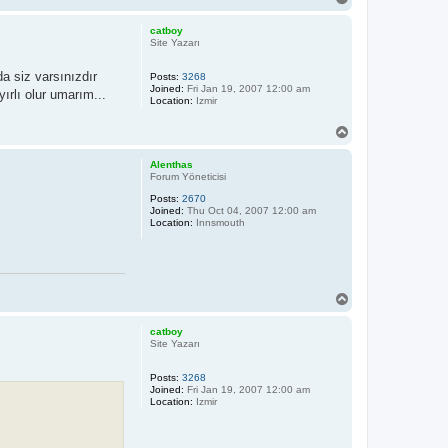
o
p
catboy
Site Yazarı
da siz varsınızdır
Posts:
3268
Joined:
Fri Jan 19, 2007 12:00 am
rlı olur umarım...
Location:
Izmir
T
o
p
Alenthas
Forum Yöneticisi
Posts:
2670
Joined:
Thu Oct 04, 2007 12:00 am
Location:
Innsmouth
T
o
p
catboy
Site Yazarı
Posts:
3268
Joined:
Fri Jan 19, 2007 12:00 am
Location:
Izmir