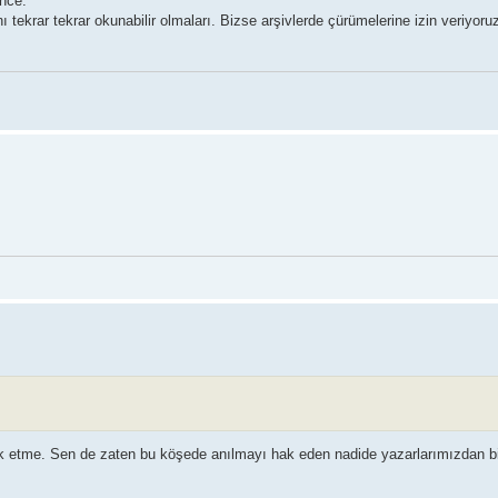
nce.
 tekrar tekrar okunabilir olmaları. Bizse arşivlerde çürümelerine izin veriyoru
k etme. Sen de zaten bu köşede anılmayı hak eden nadide yazarlarımızdan bir