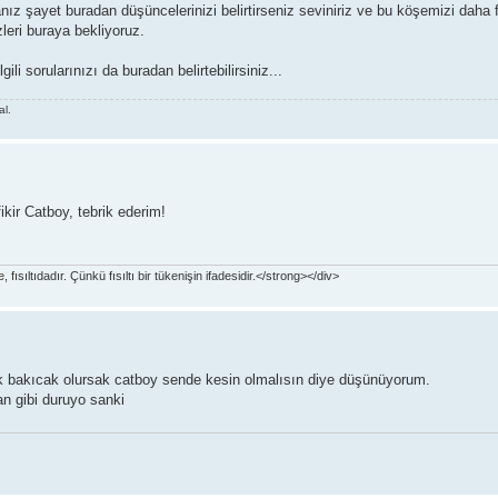
ız şayet buradan düşüncelerinizi belirtirseniz seviniriz ve bu köşemizi daha fa
izleri buraya bekliyoruz.
lgili sorularınızı da buradan belirtebilirsiniz...
al.
ikir Catboy, tebrik ederim!
ısıltıdadır. Çünkü fısıltı bir tükenişin ifadesidir.</strong></div>
rak bakıcak olursak catboy sende kesin olmalısın diye düşünüyorum.
tan gibi duruyo sanki