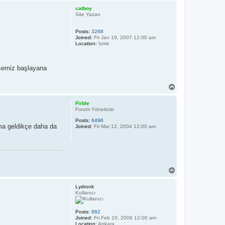
p
catboy
Site Yazarı
Posts:
3268
Joined:
Fri Jan 19, 2007 12:00 am
Location:
Izmir
öşemiz başlayana
T
o
p
Firble
Forum Yöneticisi
Posts:
6496
ıma geldikçe daha da
Joined:
Fri Mar 12, 2004 12:00 am
T
o
p
Lydronk
Kullanıcı
Posts:
882
Joined:
Fri Feb 10, 2006 12:00 am
Location:
Ankara