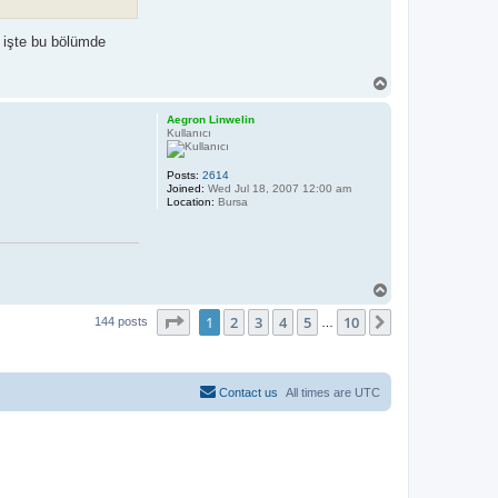
k işte bu bölümde
T
o
p
Aegron Linwelin
Kullanıcı
Posts:
2614
Joined:
Wed Jul 18, 2007 12:00 am
Location:
Bursa
T
o
Page
1
of
10
1
2
3
4
5
10
p
Next
144 posts
…
Contact us
All times are
UTC