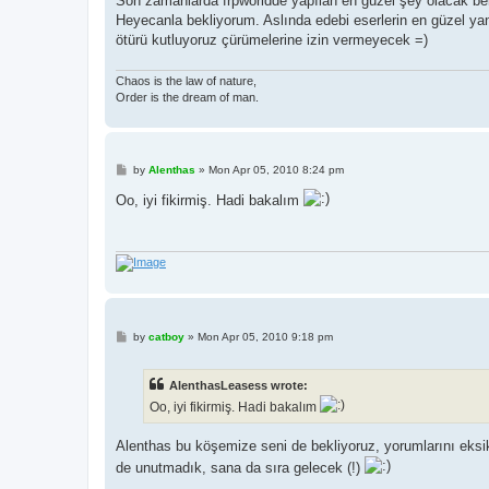
Son zamanlarda frpworldde yapılan en güzel şey olacak be
t
Heyecanla bekliyorum. Aslında edebi eserlerin en güzel yanı
ötürü kutluyoruz çürümelerine izin vermeyecek =)
Chaos is the law of nature,
Order is the dream of man.
P
by
Alenthas
»
Mon Apr 05, 2010 8:24 pm
o
s
Oo, iyi fikirmiş. Hadi bakalım
t
P
by
catboy
»
Mon Apr 05, 2010 9:18 pm
o
s
t
AlenthasLeasess wrote:
Oo, iyi fikirmiş. Hadi bakalım
Alenthas bu köşemize seni de bekliyoruz, yorumlarını eksi
de unutmadık, sana da sıra gelecek (!)