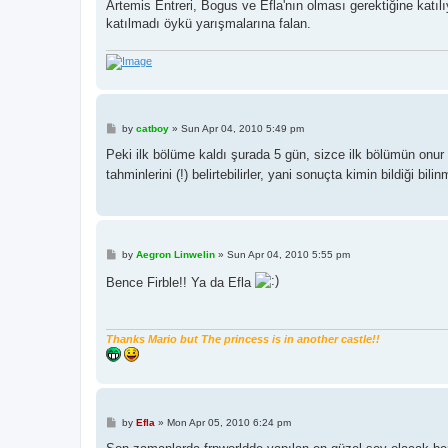
Artemis Entreri, Bogus ve Efla'nın olması gerektiğine katı
katılmadı öykü yarışmalarına falan.
P
by
catboy
»
Sun Apr 04, 2010 5:49 pm
o
s
Peki ilk bölüme kaldı şurada 5 gün, sizce ilk bölümün onur
t
tahminlerini (!) belirtebilirler, yani sonuçta kimin bildiği bilin
P
by
Aegron Linwelin
»
Sun Apr 04, 2010 5:55 pm
o
s
Bence Firble!! Ya da Efla
t
Thanks Mario but The princess is in another castle!!
P
by
Efla
»
Mon Apr 05, 2010 6:24 pm
o
s