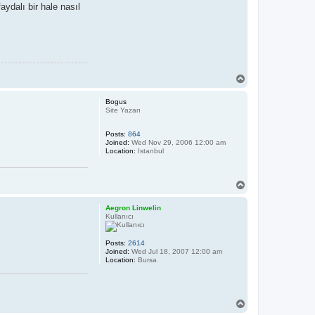
ydalı bir hale nasıl
T
o
p
Bogus
Site Yazarı
Posts:
864
Joined:
Wed Nov 29, 2006 12:00 am
Location:
Istanbul
T
o
p
Aegron Linwelin
Kullanıcı
Posts:
2614
Joined:
Wed Jul 18, 2007 12:00 am
Location:
Bursa
T
o