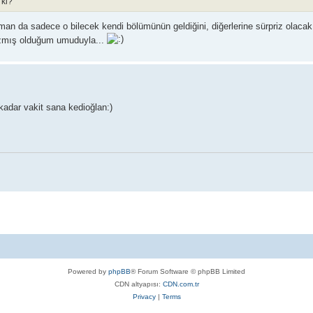
 ki?
man da sadece o bilecek kendi bölümünün geldiğini, diğerlerine sürpriz olaca
yazmış olduğum umuduyla...
adar vakit sana kedioğlan:)
Powered by
phpBB
® Forum Software © phpBB Limited
CDN altyapısı:
CDN.com.tr
Privacy
|
Terms