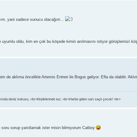
ım, yani sadece sunucu olacağım...
e uyumlu oldu, kim en çok bu köşede kimin anılmasını istiyor görüşlerinizi k
 de aklıma öncelikle Artemis Entreri ile Bogus geliyor. Efla da olabilir. Akl
ında deniz kokusu, <br>Kirpiklerinde tuz; <br>Harbe giden sarı saçlı çocuk! <br>
 soru sorup yanıtlamak ister misin bilmiyorum Catboy