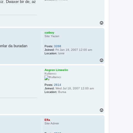
iz. Dwaxer bir de, az
T
o
p
catboy
Site Yazarı
onlar da buradan
Posts:
3268
Joined:
Fri Jan 19, 2007 12:00 am
Location:
Izmir
T
o
p
Aegron Linwelin
Kullanıcı
Posts:
2614
Joined:
Wed Jul 18, 2007 12:00 am
Location:
Bursa
T
o
p
Efla
Site Admin