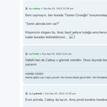
P
by
catboy
»
Sat Apr 03, 2010 10:39 pm
o
s
Beni saymayın, ben burada "Güneri Civaoğlu" konumunday
t
"Senin aklında kim var?"
Köşemizin sloganı bu, biraz basit geliyor kulağa ama benc
kadar buradan belirtebilirsiniz...
P
by
Firble
»
Sun Apr 04, 2010 3:22 am
o
s
Vallahi ben de Catboy u görmek isterdim. Onun dışında benim
t
yazarım.
HARBE GİDEN
Harbe giden sarı saçlı çocuk! <br>Gene böyle güzel dön; <br>Dudaklar
P
by
Lydronk
»
Sun Apr 04, 2010 12:45 pm
o
s
Evet aslında, Catboy da lazım. Ama şimdi kendine kendine
t