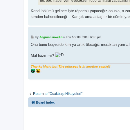
Ee, peki haber vermeyeceksen röportajı nasıl yapacaksın
Kendi bölümü gelince işte röportajı yapacağız onunla, o za
kimden bahsedileceği... Karışık ama anlaşılır bir cümle 
P
by
Aegron Linwelin
»
Thu Apr 08, 2010 6:38 pm
o
s
Onu bunu boşverde kim ya artık öleceğiz meraktan yarına k
t
Mal hazır mı?
Thanks Mario but The princess is in another castle!!
Return to “Ocakbaşı Hikayeleri”
Board index