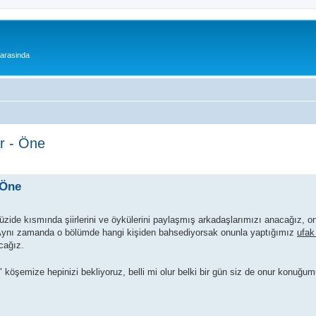
 arasinda
ar - Öne
 Öne
ide kısmında şiirlerini ve öykülerini paylaşmış arkadaşlarımızı anacağız, o
 Aynı zamanda o bölümde hangi kişiden bahsediyorsak onunla yaptığımız
ufak 
acağız.
 köşemize hepinizi bekliyoruz, belli mi olur belki bir gün siz de onur konuğu