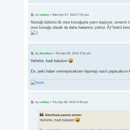
P
by
catboy
»
Wed Apr 07, 2010 7:53 pm
o
s
Nostalji bölümü ilk onur konuğuyla yarın başlıyor, umarım tak
t
onur konuğu olarak da daha haberiniz yoktur. Ãƒ?ünkü ken
P
by
Alenthas
»
Thu Apr 08, 2010 3:31 pm
o
s
Hehehe, hadi bakalım
t
Ee, peki haber vermeyeceksen röportajı nasıl yapacaksın 
P
by
catboy
»
Thu Apr 08, 2010 4:50 pm
o
s
t
AlenthasLeasess wrote:
Hehehe, hadi bakalım