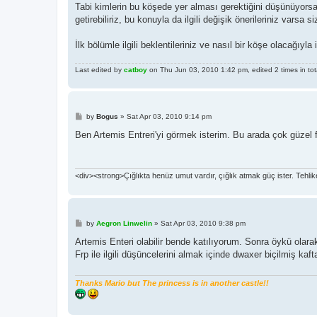
Tabi kimlerin bu köşede yer alması gerektiğini düşünüyorsan
getirebiliriz, bu konuyla da ilgili değişik önerileriniz varsa s
İlk bölümle ilgili beklentileriniz ve nasıl bir köşe olacağıyla i
Last edited by
catboy
on Thu Jun 03, 2010 1:42 pm, edited 2 times in tot
P
by
Bogus
»
Sat Apr 03, 2010 9:14 pm
o
s
Ben Artemis Entreri'yi görmek isterim. Bu arada çok güzel f
t
<div><strong>Çığlıkta henüz umut vardır, çığlık atmak güç ister. Tehlike, f
P
by
Aegron Linwelin
»
Sat Apr 03, 2010 9:38 pm
o
s
Artemis Enteri olabilir bende katılıyorum. Sonra öykü ola
t
Frp ile ilgili düşüncelerini almak içinde dwaxer biçilmiş kaf
Thanks Mario but The princess is in another castle!!