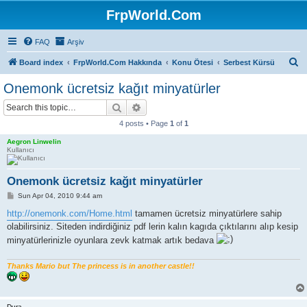
FrpWorld.Com
FAQ
Arşiv
S
Board index
FrpWorld.Com Hakkında
Konu Ötesi
Serbest Kürsü
e
Onemonk ücretsiz kağıt minyatürler
a
Search
Advanced search
r
4 posts • Page
1
of
1
c
Aegron Linwelin
h
Kullanıcı
Onemonk ücretsiz kağıt minyatürler
P
Sun Apr 04, 2010 9:44 am
o
s
http://onemonk.com/Home.html
tamamen ücretsiz minyatürlere sahip
t
olabilirsiniz. Siteden indirdiğiniz pdf lerin kalın kagıda çıktılarını alıp kesip
minyatürlerinizle oyunlara zevk katmak artık bedava
Thanks Mario but The princess is in another castle!!
Dura