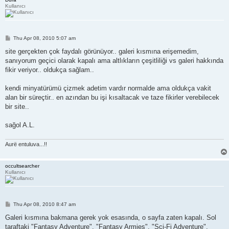
Kullanıcı
P
Thu Apr 08, 2010 5:07 am
o
s
site gerçekten çok faydalı görünüyor.. galeri kısmına erişemedim,
t
sanıyorum geçici olarak kapalı ama altlıkların çeşitliliği vs galeri hakkında
fikir veriyor.. oldukça sağlam..
kendi minyatürümü çizmek adetim vardır normalde ama oldukça vakit
alan bir süreçtir.. en azından bu işi kısaltacak ve taze fikirler verebilecek
bir site..
sağol A.L.
Aurë entuluva...!!
occultsearcher
Kullanıcı
P
Thu Apr 08, 2010 8:47 am
o
s
Galeri kısmına bakmana gerek yok esasında, o sayfa zaten kapalı. Sol
t
taraftaki "Fantasy Adventure", "Fantasy Armies", "Sci-Fi Adventure",