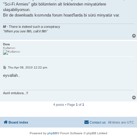
"Sci-Fi Armies" gibi bölümlerin alt linklerinden minyatürlere
ulaşabiliyorsun.
Bir de downloads kısmında forum hoard'larda bi sürü minyatür var.
M
- There is
indeed
such a conspiracy
"When you see filth, call it filth"
Dura
Kullanıcı
P
Thu Apr 08, 2010 12:22 pm
o
s
eyvallah..
t
Aurë entuluva...!!
4 posts • Page
1
of
1
Board index
Contact us
All times are
UTC
Powered by
phpBB
® Forum Software © phpBB Limited