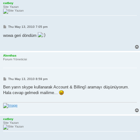
catboy
Site Yazarı
P
Thu May 13, 2010 7:05 pm
o
s
wowa geri döndüm
t
Alenthas
Forum Yöneticisi
P
Thu May 13, 2010 8:59 pm
o
s
Ben yarın skype kullanarak Account & Billing'i aramayı düşünüyorum.
t
Hala cevap gelmedi mailime...
catboy
Site Yazarı