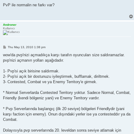
o
s
PvP ile normalin ne farkı var?
t
Androner
Kullanıcı
P
Thu May 13, 2010 1:38 pm
o
s
wow'da pvp'nizi açmadıkça karşı tarafın oyuncuları size saldıramazlar.
t
pvp'nizi açmanın yolları aşağıdadır.
1- Pvp'si açık birisine saldırmak.
2- Pvp'si açık bir dostunuzu iyileştirmek, bufflamak, diriltmek.
3- Contested, Combat ve ya Enemy Territory'e girmek.
* Normal Serverlarda Contested Territory yoktur. Sadece Normal, Combat,
Friendly (kendi bölgeniz yani) ve Enemy Territory vardır.
* Pvp Serverlarında başlangıç (ilk 20 seviye) bölgeleri Friendlydir (yani
karşı faction için enemy). Onun dışındaki yerler ise ya contesteddır ya da
Combat.
Dolayısıyla pvp serverlarında 20. leveldan sonra seviye atlamak için