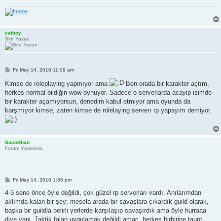
catboy
Site Yazarı
P
Fri May 14, 2010 11:09 am
o
s
Kimse de roleplaying yapmıyor ama
Ben orada bir karakter açtım,
t
herkes normal bildiğin wow oynuyor. Sadece o serverlarda acayip isimde
bir karakter açamıyorsun, denedim kabul etmiyor ama oyunda da
karşmıyor kimse, zaten kimse de rolelaying serverı rp yapayım demiyor.
SacoKhan
Forum Yöneticisi
P
Fri May 14, 2010 1:35 pm
o
s
4-5 sene önce öyle değildi, çok güzel rp serverları vardı. Anılarımdan
t
aklımda kalan bir şey; mesela arada bir savaşlara çıkardık guild olarak,
başka bir guildla belirli yerlerde karşılaşıp savaşırdık ama öyle hurraaa
diye yani. Taktik falan uygulamak değildi amaç, herkes birbirine taunt