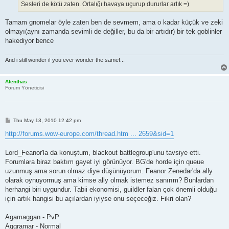
Sesleri de kötü zaten. Ortalığı havaya uçurup dururlar artık =)
Tamam gnomelar öyle zaten ben de sevmem, ama o kadar küçük ve zeki
olmayı(aynı zamanda sevimli de değiller, bu da bir artıdır) bir tek goblinler
hakediyor bence
And i still wonder if you ever wonder the same!...
Alenthas
Forum Yöneticisi
P
Thu May 13, 2010 12:42 pm
o
s
http://forums.wow-europe.com/thread.htm ... 2659&sid=1
t
Lord_Feanor'la da konuştum, blackout battlegroup'unu tavsiye etti.
Forumlara biraz baktım gayet iyi görünüyor. BG'de horde için queue
uzunmuş ama sorun olmaz diye düşünüyorum. Feanor Zenedar'da ally
olarak oynuyormuş ama kimse ally olmak istemez sanırım? Bunlardan
herhangi biri uygundur. Tabii ekonomisi, guildler falan çok önemli olduğu
için artık hangisi bu açılardan iyiyse onu seçeceğiz. Fikri olan?
Agamaggan - PvP
Aggramar - Normal