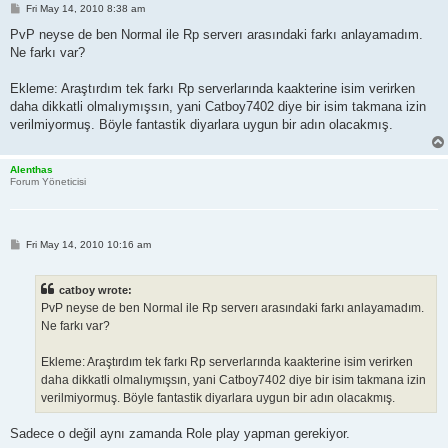
P
Fri May 14, 2010 8:38 am
o
s
PvP neyse de ben Normal ile Rp serverı arasındaki farkı anlayamadım.
t
Ne farkı var?
Ekleme: Araştırdım tek farkı Rp serverlarında kaakterine isim verirken
daha dikkatli olmalıymışsın, yani Catboy7402 diye bir isim takmana izin
verilmiyormuş. Böyle fantastik diyarlara uygun bir adın olacakmış.
Alenthas
Forum Yöneticisi
P
Fri May 14, 2010 10:16 am
o
s
t
catboy wrote:
PvP neyse de ben Normal ile Rp serverı arasındaki farkı anlayamadım.
Ne farkı var?
Ekleme: Araştırdım tek farkı Rp serverlarında kaakterine isim verirken
daha dikkatli olmalıymışsın, yani Catboy7402 diye bir isim takmana izin
verilmiyormuş. Böyle fantastik diyarlara uygun bir adın olacakmış.
Sadece o değil aynı zamanda Role play yapman gerekiyor.