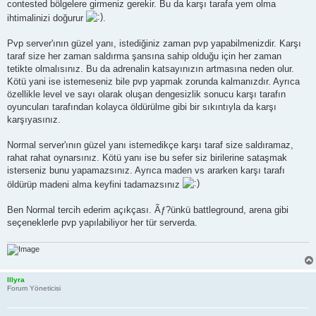
contested bölgelere girmeniz gerekir. Bu da karşı tarafa yem olma
ihtimalinizi doğurur
.
Pvp server'ının güzel yanı, istediğiniz zaman pvp yapabilmenizdir. Karşı
taraf size her zaman saldırma şansına sahip olduğu için her zaman
tetikte olmalısınız. Bu da adrenalin katsayınızın artmasına neden olur.
Kötü yani ise istemeseniz bile pvp yapmak zorunda kalmanızdır. Ayrıca
özellikle level ve sayı olarak oluşan dengesizlik sonucu karşı tarafın
oyuncuları tarafından kolayca öldürülme gibi bir sıkıntıyla da karşı
karşıyasınız.
Normal server'ının güzel yanı istemedikçe karşı taraf size saldıramaz,
rahat rahat oynarsınız. Kötü yanı ise bu sefer siz birilerine sataşmak
isterseniz bunu yapamazsınız. Ayrıca maden vs ararken karşı tarafı
öldürüp madeni alma keyfini tadamazsınız
Ben Normal tercih ederim açıkçası. Ãƒ?ünkü battleground, arena gibi
seçeneklerle pvp yapılabiliyor her tür serverda.
Illyra
Forum Yöneticisi