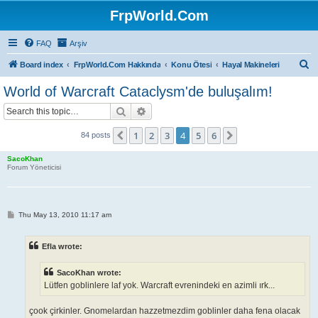
FrpWorld.Com
FAQ
Arşiv
S
Board index
FrpWorld.Com Hakkında
Konu Ötesi
Hayal Makineleri
e
World of Warcraft Cataclysm'de buluşalım!
a
Search
Advanced search
r
c
1
2
3
4
5
6
Previous
Next
84 posts
h
SacoKhan
Forum Yöneticisi
P
Thu May 13, 2010 11:17 am
o
s
t
Efla wrote:
SacoKhan wrote:
Lütfen goblinlere laf yok. Warcraft evrenindeki en azimli ırk...
çook çirkinler. Gnomelardan hazzetmezdim goblinler daha fena olacak