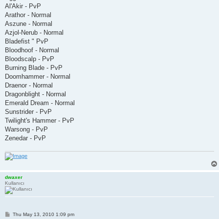
Al'Akir - PvP
Arathor - Normal
Aszune - Normal
Azjol-Nerub - Normal
Bladefist " PvP
Bloodhoof - Normal
Bloodscalp - PvP
Burning Blade - PvP
Doomhammer - Normal
Draenor - Normal
Dragonblight - Normal
Emerald Dream - Normal
Sunstrider - PvP
Twilight's Hammer - PvP
Warsong - PvP
Zenedar - PvP
dwaxer
Kullanıcı
P
Thu May 13, 2010 1:09 pm