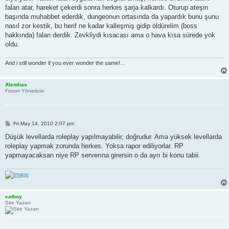
falan atar, hareket çekerdi sonra herkes şarja kalkardı. Oturup ateşin
başında muhabbet ederdik, dungeonun ortasında da yapardık bunu şunu
nasıl zor kestik, bu herif ne kadar kalleşmiş gidip öldürelim (boss
hakkında) falan derdik. Zevkliydi kısacası ama o hava kısa sürede yok
oldu.
And i still wonder if you ever wonder the same!...
Alenthas
Forum Yöneticisi
P
Fri May 14, 2010 2:07 pm
o
s
Düşük levellarda roleplay yapılmayabilir, doğrudur. Ama yüksek levellarda
t
roleplay yapmak zorunda herkes. Yoksa rapor ediliyorlar. RP
yapmayacaksan niye RP serverına girersin o da ayrı bi konu tabii.
catboy
Site Yazarı