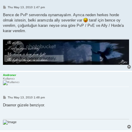
P
Thu May 13, 2010 1:47 pm
o
s
Bence de PvP serverında oynamayalım. Ayrıca neden herkes horde
t
olmak istesin, belki aramızda ally sevenler var
taraf için bence oy
verelim, çoğunluğun kararı neyse ona göre PvP / PvE ve Ally / Horde'a
karar verelim.
Androner
Kullanıcı
P
Thu May 13, 2010 1:48 pm
o
s
Draenor güzele benziyor.
t