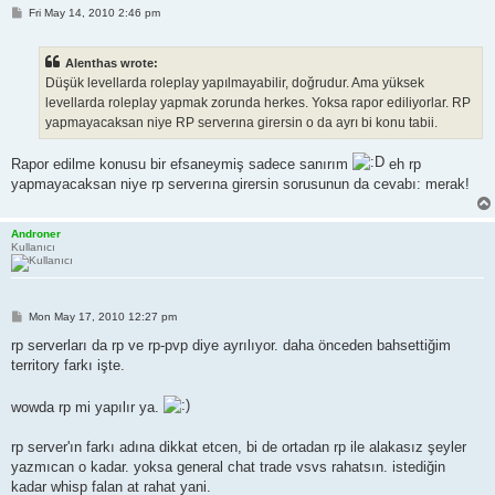
P
Fri May 14, 2010 2:46 pm
o
s
t
Alenthas wrote:
Düşük levellarda roleplay yapılmayabilir, doğrudur. Ama yüksek
levellarda roleplay yapmak zorunda herkes. Yoksa rapor ediliyorlar. RP
yapmayacaksan niye RP serverına girersin o da ayrı bi konu tabii.
Rapor edilme konusu bir efsaneymiş sadece sanırım
eh rp
yapmayacaksan niye rp serverına girersin sorusunun da cevabı: merak!
Androner
Kullanıcı
P
Mon May 17, 2010 12:27 pm
o
s
rp serverları da rp ve rp-pvp diye ayrılıyor. daha önceden bahsettiğim
t
territory farkı işte.
wowda rp mi yapılır ya.
rp server'ın farkı adına dikkat etcen, bi de ortadan rp ile alakasız şeyler
yazmıcan o kadar. yoksa general chat trade vsvs rahatsın. istediğin
kadar whisp falan at rahat yani.