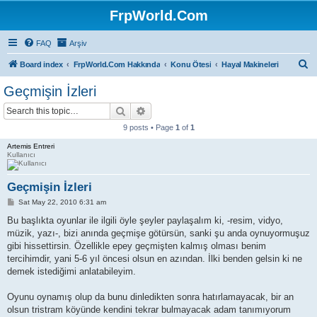
FrpWorld.Com
FAQ
Arşiv
S
Board index
FrpWorld.Com Hakkında
Konu Ötesi
Hayal Makineleri
e
Geçmişin İzleri
a
Search
Advanced search
r
9 posts • Page
1
of
1
c
Artemis Entreri
h
Kullanıcı
Geçmişin İzleri
P
Sat May 22, 2010 6:31 am
o
s
Bu başlıkta oyunlar ile ilgili öyle şeyler paylaşalım ki, -resim, vidyo,
t
müzik, yazı-, bizi anında geçmişe götürsün, sanki şu anda oynuyormuşuz
gibi hissettirsin. Özellikle epey geçmişten kalmış olması benim
tercihimdir, yani 5-6 yıl öncesi olsun en azından. İlki benden gelsin ki ne
demek istediğimi anlatabileyim.
Oyunu oynamış olup da bunu dinledikten sonra hatırlamayacak, bir an
olsun tristram köyünde kendini tekrar bulmayacak adam tanımıyorum