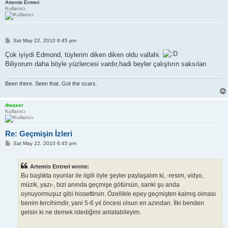
Artemis Entreri
Kullanıcı
P
Sat May 22, 2010 6:45 pm
o
s
Çok iyiydi Edmond, tüylerim diken diken oldu vallahi.
t
Biliyorum daha böyle yüzlercesi vardır,hadi beyler çalıştırın saksıları
Been there. Seen that. Got the scars.
dwaxer
Kullanıcı
Re: Geçmişin İzleri
P
Sat May 22, 2010 6:45 pm
o
s
t
Artemis Entreri wrote:
Bu başlıkta oyunlar ile ilgili öyle şeyler paylaşalım ki, -resim, vidyo,
müzik, yazı-, bizi anında geçmişe götürsün, sanki şu anda
oynuyormuşuz gibi hissettirsin. Özellikle epey geçmişten kalmış olması
benim tercihimdir, yani 5-6 yıl öncesi olsun en azından. İlki benden
gelsin ki ne demek istediğimi anlatabileyim.