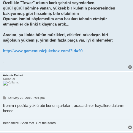
Özellikle "Tower" ırkının karlı şehrini seyrederken,
gürül gürül şömine yanan, yüksek bir kulenin penceresinden
bakıyormuş gibi hissetmiş bile olabilirim
Oyunun ismini söylemedim ama bazıları tahmin etmiştir
etmeyenler de linki tıklayınca artık...
Aradım, şu linkte bütün müzikleri, efektleri arkadaşın biri
sağolsun yüklemiş, yirmiden fazla parça var, iyi dinlemeler:
http://www.gamemusicjukebox.com/?id=90
.
Artemis Entreri
Kullanıcı
P
Sat May 22, 2010 7:04 pm
o
s
Benim i-pod'da yüklü abi bunun şarkıları, arada dinler hayallere dalarım
t
bende.
Been there. Seen that. Got the scars.