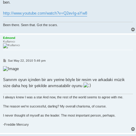
ben.
http://www.youtube.com/watch?v=Q2evIg-aYw8
Been there. Seen that. Got the scars.
Edmond
Kullanıcı
P
Sat May 22, 2010 5:46 pm
o
s
t
Sanırım oyun içinden bir anı yerine böyle bir resim ve arkadaki müzik
size daha hoş bir şekilde anımsatabilir oyunu
I always knew I was a star And now, the rest of the world seems to agree with me.
The reason we're successful, darling? My overall charisma, of course.
I never thought of myself as the leader. The most important person, perhaps.
-Freddie Mercury