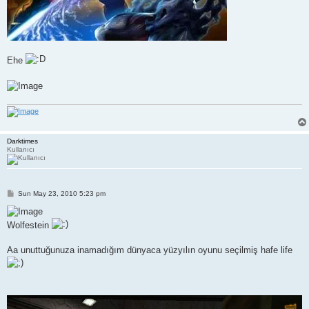
Ehe
Darktimes
Kullanıcı
P
Sun May 23, 2010 5:23 pm
o
s
t
Wolfestein
Aa unuttuğunuza inamadığım dünyaca yüzyılın oyunu seçilmiş hafe life