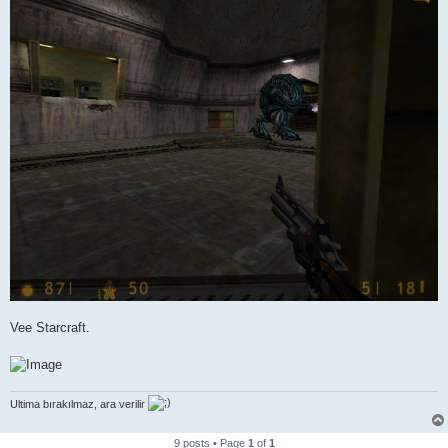
Vee Starcraft.
Ultima bırakılmaz, ara verilir
9 posts • Page
1
of
1