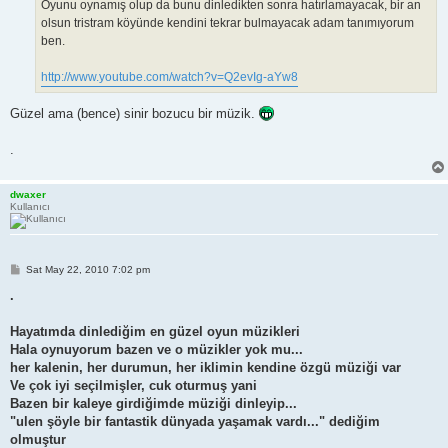
Oyunu oynamış olup da bunu dinledikten sonra hatırlamayacak, bir an
olsun tristram köyünde kendini tekrar bulmayacak adam tanımıyorum
ben.
http://www.youtube.com/watch?v=Q2evIg-aYw8
Güzel ama (bence) sinir bozucu bir müzik.
.
dwaxer
Kullanıcı
P
Sat May 22, 2010 7:02 pm
o
s
.
t
Hayatımda dinlediğim en güzel oyun müzikleri
Hala oynuyorum bazen ve o müzikler yok mu...
her kalenin, her durumun, her iklimin kendine özgü müziği var
Ve çok iyi seçilmişler, cuk oturmuş yani
Bazen bir kaleye girdiğimde müziği dinleyip...
"ulen şöyle bir fantastik dünyada yaşamak vardı..." dediğim
olmuştur