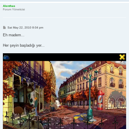
Alenthas
Forum Yöneticisi
P
Sat May 22, 2010 8:04 pm
o
s
Eh madem...
t
Her şeyin başladığı yer...