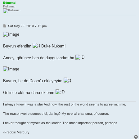
Edmond
Kullanıcı
P
Sat May 22, 2010 7:12 pm
o
s
t
Buyrun efendim
Duke Nukem!
Aneey, görünce ben de duygulandım ha
Buyrun, bir de Doom'u ekleyeyim
Gelince aklıma daha eklerim
I always knew I was a star And now, the rest of the world seems to agree with me.
The reason we're successful, darling? My overall charisma, of course.
I never thought of myself as the leader. The most important person, perhaps.
-Freddie Mercury