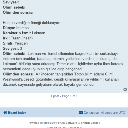
Seviyesi:
Ölüm sebebi:
Ölümden sonrası:
Hemen verdiğim örneği doldurayım:
Dünya:
İstimbol
Karakterin ismi:
Lokman
Irkı:
Turan (insan)
Sınıfı:
Yeniçeri
Seviyesi:
3
Ölüm sebebi:
Lokman ve Temel ellerinden kaçırdıkları bir suikastçiyi
intikam için aradılar, taradılar, resmini yetkililere verdiler, suikastçi de
Lokman'ı öldürüp suçu arkadaşı Temel'e attı. İçkilerine uyku ilacı katarak
sersemletti gece uyurken gizlice girip hançerledi.
Ölümden sonrası:
Ãƒ?nceden tanıştıkları Töton bilim adamı Clint
Westwood'a cesedi götürdüler, çeşitli kimyasallar ve yıldırımı kullanan
düzenek sayesinde gulyabani olarak hayata geri döndü.
1 post • Page
1
of
1
Board index
Contact us
All times are
UTC
Powered by
phpBB
® Forum Software © phpBB Limited
CDN altyapısı:
CDN.com.tr