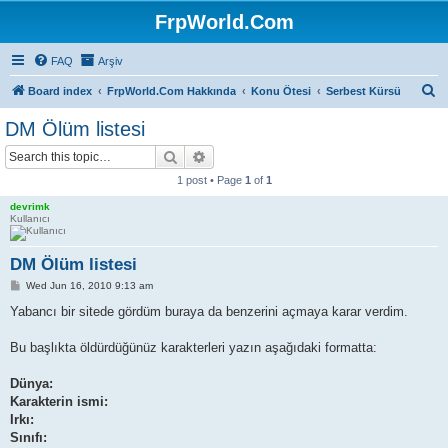
FrpWorld.Com
FAQ
Arşiv
S
Board index
FrpWorld.Com Hakkında
Konu Ötesi
Serbest Kürsü
e
DM Ölüm listesi
a
Search
Advanced search
r
1 post • Page
1
of
1
c
devrimk
h
Kullanıcı
DM Ölüm listesi
P
Wed Jun 16, 2010 9:13 am
o
s
Yabancı bir sitede gördüm buraya da benzerini açmaya karar verdim.
t
Bu başlıkta öldürdüğünüz karakterleri yazın aşağıdaki formatta:
Dünya:
Karakterin ismi:
Irkı:
Sınıfı: