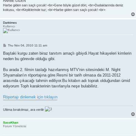
HARBE GİDEN
Harbe giden sarı saçlı çocuk! <br>Gene böyle güzel dön; <br>Dudaklarında deniz
kokusu, <br>Kirpiklerinde tuz; <br>Harbe giden sarı saçlı çocuk! <br>
Darktimes
Kullanıcı
P
Thu Nov 04, 2010 11:11 am
o
s
Baştaki kurgu zaten biraz tanıtım amaçlı gibiydi.Hayat hikayeleri kimlerin
t
neden bu görevde olduğu gibi.
Bu arada 2. filmin taslağı hazırlanmış MTV'nin sitesindeki M. Night
Shyamalan'ın röportajına göre.Resmi bir tarih olmasa da 2011-2012
arasında çıkacağı tahmin ediliyor.Bu kitabın adı toprak olduğundan ümid
ediyorum Toph karakterinin tavırlarıyla neşe bulabiliriz.
Röportajı dinlemek için tıklayın
Ultima bırakılmaz, ara verilir
SacoKhan
Forum Yöneticisi