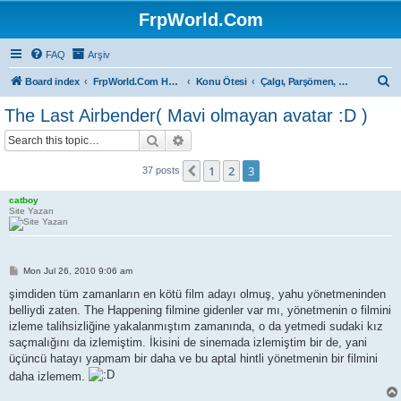
FrpWorld.Com
FAQ
Arşiv
S
Board index
FrpWorld.Com Hakkında
Konu Ötesi
Çalgı, Parşömen, Sahne...
e
The Last Airbender( Mavi olmayan avatar :D )
a
Search
Advanced search
r
c
1
2
3
Previous
37 posts
h
catboy
Site Yazarı
P
Mon Jul 26, 2010 9:06 am
o
s
şimdiden tüm zamanların en kötü film adayı olmuş, yahu yönetmeninden
t
belliydi zaten. The Happening filmine gidenler var mı, yönetmenin o filmini
izleme talihsizliğine yakalanmıştım zamanında, o da yetmedi sudaki kız
saçmalığını da izlemiştim. İkisini de sinemada izlemiştim bir de, yani
üçüncü hatayı yapmam bir daha ve bu aptal hintli yönetmenin bir filmini
daha izlemem.