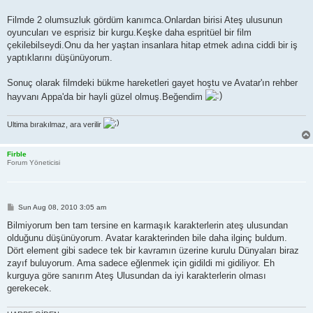
Filmde 2 olumsuzluk gördüm kanımca.Onlardan birisi Ateş ulusunun
oyuncuları ve esprisiz bir kurgu.Keşke daha espritüel bir film
çekilebilseydi.Onu da her yaştan insanlara hitap etmek adına ciddi bir iş
yaptıklarını düşünüyorum.
Sonuç olarak filmdeki bükme hareketleri gayet hoştu ve Avatar'ın rehber
hayvanı Appa'da bir hayli güzel olmuş.Beğendim
Ultima bırakılmaz, ara verilir
Firble
Forum Yöneticisi
P
Sun Aug 08, 2010 3:05 am
o
s
Bilmiyorum ben tam tersine en karmaşık karakterlerin ateş ulusundan
t
olduğunu düşünüyorum. Avatar karakterinden bile daha ilginç buldum.
Dört element gibi sadece tek bir kavramın üzerine kurulu Dünyaları biraz
zayıf buluyorum. Ama sadece eğlenmek için gidildi mi gidiliyor. Eh
kurguya göre sanırım Ateş Ulusundan da iyi karakterlerin olması
gerekecek.