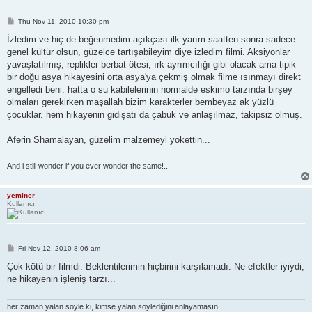
P
Thu Nov 11, 2010 10:30 pm
o
s
İzledim ve hiç de beğenmedim açıkçası ilk yarım saatten sonra sadece
t
genel kültür olsun, güzelce tartışabileyim diye izledim filmi. Aksiyonlar
yavaşlatılmış, replikler berbat ötesi, ırk ayrımcılığı gibi olacak ama tipik
bir doğu asya hikayesini orta asya'ya çekmiş olmak filme ısınmayı direkt
engelledi beni. hatta o su kabilelerinin normalde eskimo tarzında birşey
olmaları gerekirken maşallah bizim karakterler bembeyaz ak yüzlü
çocuklar. hem hikayenin gidişatı da çabuk ve anlaşılmaz, takipsiz olmuş.
Aferin Shamalayan, güzelim malzemeyi yokettin...
And i still wonder if you ever wonder the same!...
yeminer
Kullanıcı
P
Fri Nov 12, 2010 8:06 am
o
s
Çok kötü bir filmdi. Beklentilerimin hiçbirini karşılamadı. Ne efektler iyiydi,
t
ne hikayenin işleniş tarzı...
her zaman yalan söyle ki, kimse yalan söylediğini anlayamasın