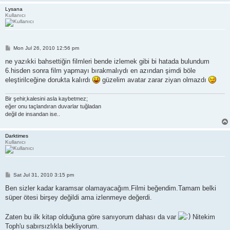
Lysana
Kullanıcı
P
Mon Jul 26, 2010 12:56 pm
o
s
ne yazıkki bahsettiğin filmleri bende izlemek gibi bi hatada bulundum
t
6.hisden sonra film yapmayı bırakmalıydı en azından şimdi böle
eleştirilceğine dorukta kalırdı
güzelim avatar zarar ziyan olmazdı
Bir şehir,kalesini asla kaybetmez;
eğer onu taçlandıran duvarlar tuğladan
değil de insandan ise..
Darktimes
Kullanıcı
P
Sat Jul 31, 2010 3:15 pm
o
s
Ben sizler kadar karamsar olamayacağım.Filmi beğendim.Tamam belki
t
süper ötesi birşey değildi ama izlenmeye değerdi.
Zaten bu ilk kitap olduğuna göre sanıyorum dahası da var
Nitekim
Toph'u sabırsızlıkla bekliyorum.