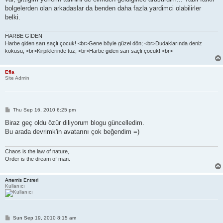
bolgelerden olan arkadaslar da benden daha fazla yardimci olabilirler
belki.
HARBE GİDEN
Harbe giden sarı saçlı çocuk! <br>Gene böyle güzel dön; <br>Dudaklarında deniz
kokusu, <br>Kirpiklerinde tuz; <br>Harbe giden sarı saçlı çocuk! <br>
Efla
Site Admin
P
Thu Sep 16, 2010 6:25 pm
o
s
Biraz geç oldu özür diliyorum blogu güncelledim.
t
Bu arada devrimk'in avatarını çok beğendim =)
Chaos is the law of nature,
Order is the dream of man.
Artemis Entreri
Kullanıcı
P
Sun Sep 19, 2010 8:15 am