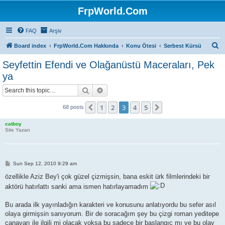
FrpWorld.Com
FAQ
Arşiv
S
Board index
FrpWorld.Com Hakkında
Konu Ötesi
Serbest Kürsü
e
Seyfettin Efendi ve Olağanüstü Maceraları, Pek
a
ya
r
Search
Advanced search
c
h
1
2
3
4
5
Previous
Next
68 posts
catboy
Site Yazarı
P
Sun Sep 12, 2010 9:29 am
o
s
özellikle Aziz Bey'i çok güzel çizmişsin, bana eskit ürk filmlerindeki bir
t
aktörü hatırlattı sanki ama ismen hatırlayamadım
Bu arada ilk yayınladığın karakteri ve konusunu anlatıyordu bu sefer asıl
olaya girmişsin sanıyorum. Bir de soracağım şey bu çizgi roman yeditepe
canavarı ile ilgili mi olacak yoksa bu sadece bir başlangıç mı ve bu olay