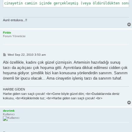
cinayetin camiin içinde gerçekleşmiş (veya öldürüldükten sonr
Aurë entuluva...!!
Firble
Forum Yöneticisi
P
Wed Sep 22, 2010 3:53 am
o
s
Abi özellikle, kadını çok güzel çizmişsin. Artemisin hazırladığı sunuş
t
tarzı da açıkçası çok hoşuma gitti. Ayrıntılara dikkat edilmesi cidden çok
hoşuma gidiyor. şimdilik bizi kan konusuna yönlendirdin sanırım. Sanırım
önemli bir ipucu olacak... Ama cinayetin işleniş tarzı da sanırım tuhaf.
HARBE GİDEN
Harbe giden sarı saçlı çocuk! <br>Gene böyle güzel dön; <br>Dudaklarında deniz
kokusu, <br>Kirpiklerinde tuz; <br>Harbe giden sarı saçlı çocuk! <br>
devrimk
Kullanıcı