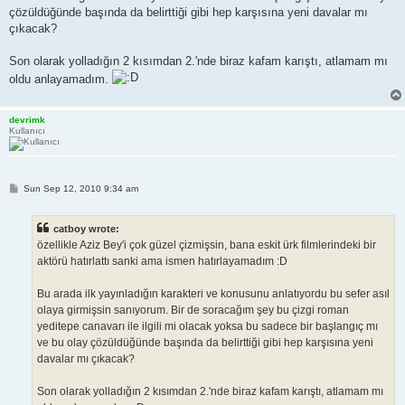
çözüldüğünde başında da belirttiği gibi hep karşısına yeni davalar mı
çıkacak?
Son olarak yolladığın 2 kısımdan 2.'nde biraz kafam karıştı, atlamam mı
oldu anlayamadım.
devrimk
Kullanıcı
P
Sun Sep 12, 2010 9:34 am
o
s
t
catboy wrote:
özellikle Aziz Bey'i çok güzel çizmişsin, bana eskit ürk filmlerindeki bir
aktörü hatırlattı sanki ama ismen hatırlayamadım :D
Bu arada ilk yayınladığın karakteri ve konusunu anlatıyordu bu sefer asıl
olaya girmişsin sanıyorum. Bir de soracağım şey bu çizgi roman
yeditepe canavarı ile ilgili mi olacak yoksa bu sadece bir başlangıç mı
ve bu olay çözüldüğünde başında da belirttiği gibi hep karşısına yeni
davalar mı çıkacak?
Son olarak yolladığın 2 kısımdan 2.'nde biraz kafam karıştı, atlamam mı