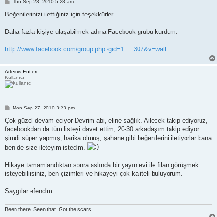
P
Thu Sep 23, 2010 5:28 am
o
s
Beğenilerinizi ilettiğiniz için teşekkürler.
t
Daha fazla kişiye ulaşabilmek adına Facebook grubu kurdum.
http://www.facebook.com/group.php?gid=1 ... 307&v=wall
Artemis Entreri
Kullanıcı
P
Mon Sep 27, 2010 3:23 pm
o
s
Çok güzel devam ediyor Devrim abi, eline sağlık. Ailecek takip ediyoruz,
t
facebookdan da tüm listeyi davet ettim, 20-30 arkadaşım takip ediyor
şimdi süper yapmış, harika olmuş, şahane gibi beğenilerini iletiyorlar bana
ben de size ileteyim istedim.
Hikaye tamamlandıktan sonra aslında bir yayın evi ile filan görüşmek
isteyebilirsiniz, ben çizimleri ve hikayeyi çok kaliteli buluyorum.
Saygılar efendim.
Been there. Seen that. Got the scars.