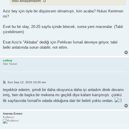
oldu anlayamadım. :D
Aziz bey için öyle bir düşüncem olmamıştı, kim acaba? Hulusi Kentmen
mi?
Evet bu bir olay, 20-25 sayfa içinde bitecek, sonra yeni maceralar. (Tabii
çizebilirsem)
Esat Aziz'e "Akbaba" dediği için Pehlivan İsmail devreye giriyor, tabii
belki anlatımda sorun olabilir, not ettim.
catboy
Site Yazarı
P
Sun Sep 12, 2010 10:26 am
o
s
teşekkür ederim, şimdi bir daha okuyunca daha iyi anladım direk devamı
t
imiş, ben de başka bir mekena mı geçildi diye kafam karışmıştı. çünkü
ilk sayfasında İsmail'in odada olduğuna dair bir belirti yoktu ondan.
Artemis Entreri
Kullanıcı