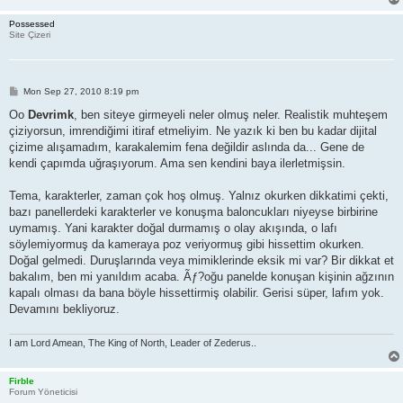
Possessed
Site Çizeri
P
Mon Sep 27, 2010 8:19 pm
o
s
Oo
Devrimk
, ben siteye girmeyeli neler olmuş neler. Realistik muhteşem
t
çiziyorsun, imrendiğimi itiraf etmeliyim. Ne yazık ki ben bu kadar dijital
çizime alışamadım, karakalemim fena değildir aslında da... Gene de
kendi çapımda uğraşıyorum. Ama sen kendini baya ilerletmişsin.
Tema, karakterler, zaman çok hoş olmuş. Yalnız okurken dikkatimi çekti,
bazı panellerdeki karakterler ve konuşma baloncukları niyeyse birbirine
uymamış. Yani karakter doğal durmamış o olay akışında, o lafı
söylemiyormuş da kameraya poz veriyormuş gibi hissettim okurken.
Doğal gelmedi. Duruşlarında veya mimiklerinde eksik mi var? Bir dikkat et
bakalım, ben mi yanıldım acaba. Ãƒ?oğu panelde konuşan kişinin ağzının
kapalı olması da bana böyle hissettirmiş olabilir. Gerisi süper, lafım yok.
Devamını bekliyoruz.
I am Lord Amean, The King of North, Leader of Zederus..
Firble
Forum Yöneticisi