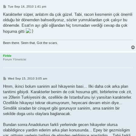
P
Tue Sep 14, 2010 1:41 pm
o
s
Karakterler süper, anlatım da çok güzel. Tabi, racon kesmenin çok önemli
t
olduğu bir dönemden bahsediyoruz, sözler yumruklardan çok çalışır bu
dönemde. Esat'ın ayı gibi oğlandan hiç tırsmadan verdiği cevap da çok
hoşuma gitti
Been there. Seen that. Got the scars.
Firble
Forum Yöneticisi
P
Wed Sep 15, 2010 3:05 am
o
s
Hmm, ikinci bolum sanirim asil hikayenin basi... Ilki daha cok arka plan
t
tanitimi gibiydi. Karakterler benim de cok hosuma gitti, birbirlerine cok zit,
ve 20lerin Turkiyesini de, ozellikle de Istanbul'unu iyi yansitan karakterler.
Ozellikle hikayeyi tekrar okumuyorum, heyecani devam etsin diye...
Simdilik siradan bir cinayet gibi gorunuyor sanirim, ama sanirim bir
sekilde doga ustu olaylara baglanacak.
Bundan sonra Anadolunun farkli yerlerinde gecen hikayeler olursa
olabildigince yardim ederim arka plan konusunda... Epey bir gezmisligim
var, gittigim yerlerin tarihini de elimden geldigince arastirdim... Tabii farkli