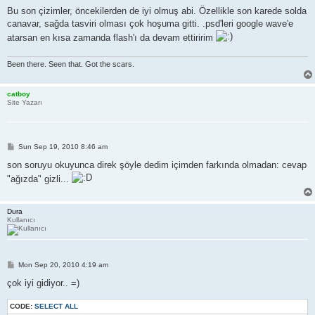
o
s
Bu son çizimler, öncekilerden de iyi olmuş abi. Özellikle son karede solda
t
canavar, sağda tasviri olması çok hoşuma gitti. .psd'leri google wave'e
atarsan en kısa zamanda flash'ı da devam ettiririm
Been there. Seen that. Got the scars.
catboy
Site Yazarı
P
Sun Sep 19, 2010 8:46 am
o
s
son soruyu okuyunca direk şöyle dedim içimden farkında olmadan: cevap
t
"ağızda" gizli...
Dura
Kullanıcı
P
Mon Sep 20, 2010 4:19 am
o
s
çok iyi gidiyor.. =)
t
CODE:
SELECT ALL