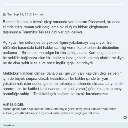
P
Tue Sep 28, 2010 3:44 am
o
s
Bahsettiğin nokta birçok çizgi romanda var sanırım Possesed, şu anda
t
elimde çizgi roman yok gerçi ama okuduğum birkaç çizgiromanı
düşününce Tommiks Teksas gibi var gibi geliyor.
Açıkçası her seferinde bir şekilde ilgimi yakalamayı başarıyor. Son
bölümün başındaki katil hakkında bilgi veren karakterleri de düşündüm
açıkçası... Bir de aklıma çılgın bir fikir geldi, acaba Karındeşen Jack ile
bir şekilde bağlantısı olan bir İngiliz subayı şehirde kalmış olabilir mi diye,
ne de olsa şehir kısa süre önce İngiliz işgali altındaydı...
Mektubun katilden olması daha olası geliyor, yani katilden değilse benim
için de büyük sürpriz olacak kesinlile... Her katilin içinde bir yan
yakalanmak ister derler, günümüz teknolojisi ellerinde olmasa da yine de
sanırım tek bir katile ( tabii sadece tek katil varsa ) göre koca ekip epey
üstünlüğe sahip... Tabii katil çok sağlam bir tuzak hazırlamazsa...
HARBE GİDEN
Harbe giden sarı saçlı çocuk! <br>Gene böyle güzel dön; <br>Dudaklarında deniz
kokusu, <br>Kirpiklerinde tuz; <br>Harbe giden sarı saçlı çocuk! <br>
devrimk