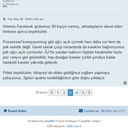
Kullanıcı
P
Tue Sep 28, 2010 4:44 am
o
s
Artemis Facebook grubumuz 80 kişiye varmış, arkadaşlarını davet eden
t
herkese ayrıca teşekkürler.
Possessed konuşuyormuş gibi ağzı açık çizmek hem daha zor hem de
pek estetik değil. Genel olarak çizgi romanlarda da karakter bağırmıyorsa
pek ağzı açık çizmezler. Ãƒ?te yandan haklısın figürler karakterler fazla
poz veriyor gibi görünebilir, hep durağan kareler çizildi şimdiye kadar
hareketli kareler yakında gelecek.
Firble teşekkürler, hikayeyi de elden geldiğince sağlam yapmaya
çalışıyoruz, ilginizi ayakta tutabildiğimize göre doğru yoldayız.
1
2
3
4
5
Previous
Next
68 posts
Board index
Contact us
All times are
UTC
Powered by
phpBB
® Forum Software © phpBB Limited
CDN altyapısı:
CDN.com.tr