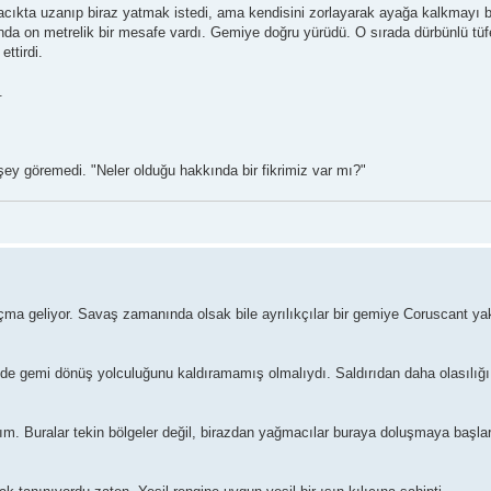
acıkta uzanıp biraz yatmak istedi, ama kendisini zorlayarak ayağa kalkmayı 
nda on metrelik bir mesafe vardı. Gemiye doğru yürüdü. O sırada dürbünlü tüfeğ
ttirdi.
.
 şey göremedi. "Neler olduğu hakkında bir fikrimiz var mı?"
çma geliyor. Savaş zamanında olsak bile ayrılıkçılar bir gemiye Coruscant ya
 de gemi dönüş yolculuğunu kaldıramamış olmalıydı. Saldırıdan daha olasılı
. Buralar tekin bölgeler değil, birazdan yağmacılar buraya doluşmaya başlarl