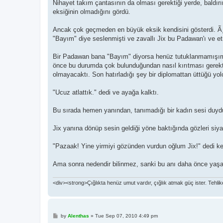
Nihayet takım çantasının da olması gerektiği yerde, baldırın
eksiğinin olmadığını gördü.
Ancak çok geçmeden en büyük eksik kendisini gösterdi. Ãƒ
"Bayım" diye seslenmişti ve zavallı Jix bu Padawan'ı ve etr
Bir Padawan bana "Bayım" diyorsa henüz tutuklanmamışım d
önce bu durumda çok bulunduğundan nasıl kırıtması gerektiğ
olmayacaktı. Son hatırladığı şey bir diplomattan üttüğü yol
"Ucuz atlattık." dedi ve ayağa kalktı.
Bu sırada hemen yanından, tanımadığı bir kadın sesi duydu
Jix yanına dönüp sesin geldiği yöne baktığında gözleri siyah
"Pazaak! Yine yirmiyi gözünden vurdun oğlum Jix!" dedi ke
Ama sonra nedendir bilinmez, sanki bu anı daha önce yaşad
<div><strong>Çığlıkta henüz umut vardır, çığlık atmak güç ister. Tehlike, f
P
by
Alenthas
»
Tue Sep 07, 2010 4:49 pm
o