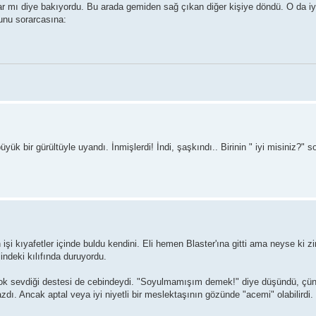
r mı diye bakıyordu. Bu arada gemiden sağ çıkan diğer kişiye döndü. O da iyi 
unu sorarcasına:
ük bir gürültüyle uyandı. İnmişlerdi! İndi, şaşkındı.. Birinin " iyi misiniz?" 
şi kıyafetler içinde buldu kendini. Eli hemen Blaster'ına gitti ama neyse ki zi
indeki kılıfında duruyordu.
k sevdiği destesi de cebindeydi. "Soyulmamışım demek!" diye düşündü, çünkü 
ı. Ancak aptal veya iyi niyetli bir meslektaşının gözünde "acemi" olabilirdi.