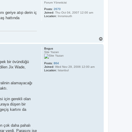
Forum Yöneticisi
Posts:
2670
ı geriye atıp derin iç
Joined:
Thu Oct 04, 2007 12:00 am
Location:
Innsmouth
vaş hattında
T
o
p
Bogus
Site Yazarı
 pek bir övündüğü
Posts:
864
dilen Jix Wade,
Joined:
Wed Nov 29, 2006 12:00 am
Location:
Istanbul
yalinin alamayacağı
aktı.
i için gerekli olan
uraya düşen bir
geçiş kartını da
en çok daha pahalı
ar verdi. Parasını ise