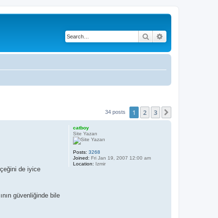
Search
Advanced search
1
2
3
Next
34 posts
catboy
Site Yazarı
Posts:
3268
Joined:
Fri Jan 19, 2007 12:00 am
Location:
Izmir
çeğini de iyice
nın güvenliğinde bile