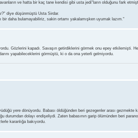
avanların ve hatta bir kaç tane kendisi gibi usta jedi"ların olduğunu fark etmişt
ar?" diye düşünmüştü Usta Sirdar.
ı bir daha bulamayabiliriz, sakin ortamı yakalamışken uyumak lazım."
yordu. Gözlerini kapadı. Savaşın getirdiklerini görmek onu epey etkilemişti. H
rını yapabileceklerini görmüştü, ki o da ona yeterli gelmiyordu.
üyüdüğü yere dönüyordu. Babası öldüğünden beri gezegenler arası gezmekte ka
u durumdan dolayı endişeliydi. Zaten babasının garip ölümünden beri parano
erle karanlığa bakıyordu.