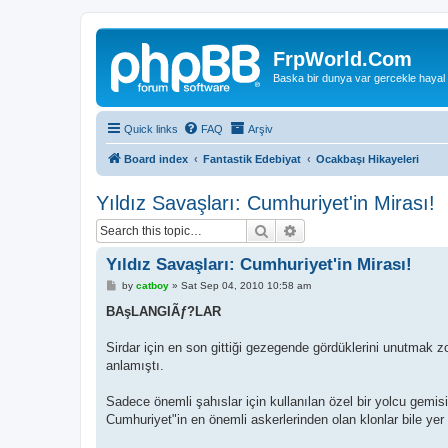
FrpWorld.Com
Baska bir dunya var gercekle hayal
Quick links
FAQ
Arşiv
Board index
Fantastik Edebiyat
Ocakbaşı Hikayeleri
Yıldız Savaşları: Cumhuriyet'in Mirası!
Search
Advanced search
Yıldız Savaşları: Cumhuriyet'in Mirası!
P
by
catboy
»
Sat Sep 04, 2010 10:58 am
o
s
BAşLANGIÃƒ?LAR
t
Sirdar için en son gittiği gezegende gördüklerini unutmak z
anlamıştı.
Sadece önemli şahıslar için kullanılan özel bir yolcu gemi
Cumhuriyet"in en önemli askerlerinden olan klonlar bile yer 