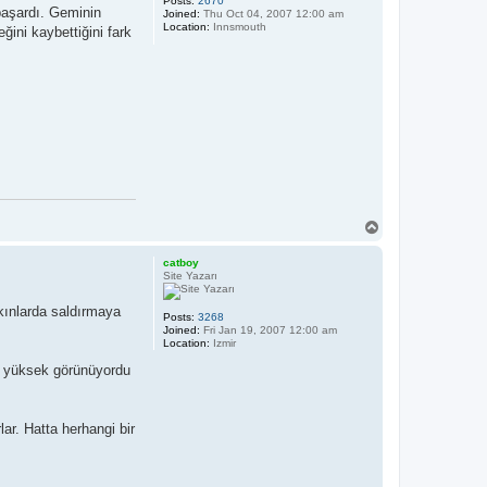
Posts:
2670
başardı. Geminin
Joined:
Thu Oct 04, 2007 12:00 am
Location:
Innsmouth
ini kaybettiğini fark
T
o
p
catboy
Site Yazarı
kınlarda saldırmaya
Posts:
3268
Joined:
Fri Jan 19, 2007 12:00 am
Location:
Izmir
ğı yüksek görünüyordu
ar. Hatta herhangi bir