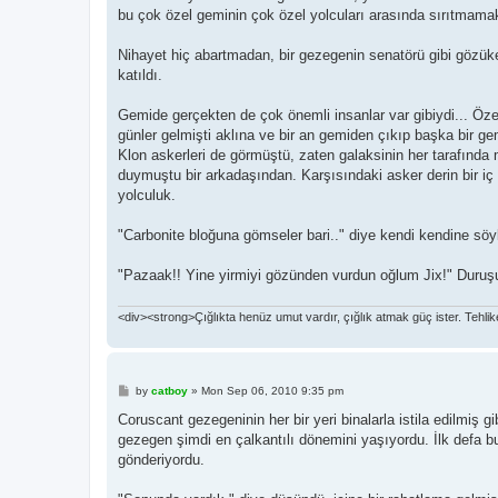
bu çok özel geminin çok özel yolcuları arasında sırıtmama
Nihayet hiç abartmadan, bir gezegenin senatörü gibi gözüke
katıldı.
Gemide gerçekten de çok önemli insanlar var gibiydi... Öze
günler gelmişti aklına ve bir an gemiden çıkıp başka bir 
Klon askerleri de görmüştü, zaten galaksinin her tarafında m
duymuştu bir arkadaşından. Karşısındaki asker derin bir iç çe
yolculuk.
"Carbonite bloğuna gömseler bari.." diye kendi kendine söyl
"Pazaak!! Yine yirmiyi gözünden vurdun oğlum Jix!" Duruşu 
<div><strong>Çığlıkta henüz umut vardır, çığlık atmak güç ister. Tehlike, f
P
by
catboy
»
Mon Sep 06, 2010 9:35 pm
o
s
Coruscant gezegeninin her bir yeri binalarla istila edilmiş
t
gezegen şimdi en çalkantılı dönemini yaşıyordu. İlk defa bu
gönderiyordu.