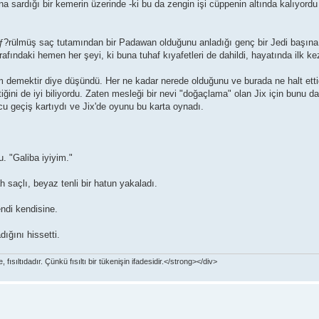
a sardığı bir kemerin üzerinde -ki bu da zengin işi cüppenin altında kalıyordu 
?rülmüş saç tutamından bir Padawan olduğunu anladığı genç bir Jedi başına 
afındaki hemen her şeyi, ki buna tuhaf kıyafetleri de dahildi, hayatında ilk k
emektir diye düşündü. Her ne kadar nerede olduğunu ve burada ne halt etti
ini de iyi biliyordu. Zaten mesleği bir nevi "doğaçlama" olan Jix için bunu d
cu geçiş kartıydı ve Jix'de oyunu bu karta oynadı.
. "Galiba iyiyim."
 saçlı, beyaz tenli bir hatun yakaladı.
ndi kendisine.
ığını hissetti.
ısıltıdadır. Çünkü fısıltı bir tükenişin ifadesidir.</strong></div>