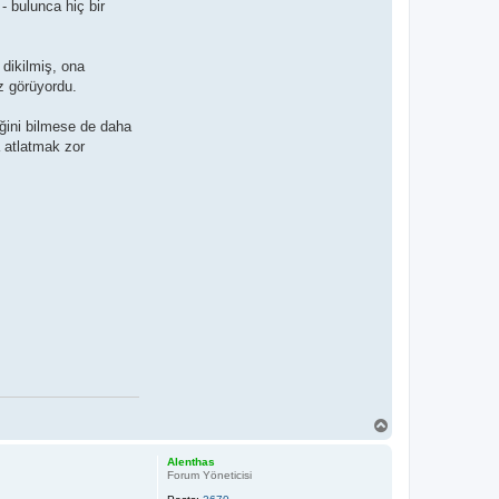
- bulunca hiç bir
dikilmiş, ona
ez görüyordu.
ğini bilmese de daha
a atlatmak zor
T
o
p
Alenthas
Forum Yöneticisi