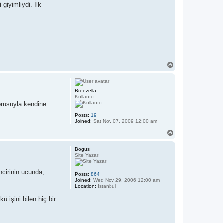
giyimliydi. İlk
T
o
p
Breezella
Kullanıcı
sorusuyla kendine
Posts:
19
Joined:
Sat Nov 07, 2009 12:00 am
T
o
p
Bogus
Site Yazarı
ncirinin ucunda,
Posts:
864
Joined:
Wed Nov 29, 2006 12:00 am
Location:
Istanbul
işini bilen hiç bir