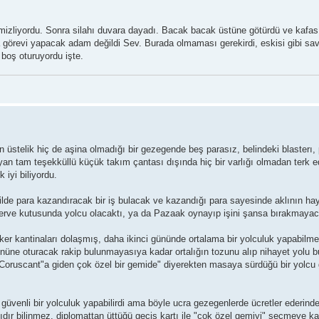
mizliyordu. Sonra silahı duvara dayadı. Bacak bacak üstüne götürdü ve kafasın
a görevi yapacak adam değildi Sev. Burada olmaması gerekirdi, eskisi gibi sa
 boş oturuyordu işte.
üstelik hiç de aşina olmadığı bir gezegende beş parasız, belindeki blasterı,
an tam teşekküllü küçük takım çantası dışında hiç bir varlığı olmadan terk e
iyi biliyordu.
ilde para kazandıracak bir iş bulacak ve kazandığı para sayesinde aklının ha
onserve kutusunda yolcu olacaktı, ya da Pazaak oynayıp işini şansa bırakmayac
ker kantinaları dolaşmış, daha ikinci gününde ortalama bir yolculuk yapabilmes
üne oturacak rakip bulunmayasıya kadar ortalığın tozunu alıp nihayet yolu b
 "Coruscant"a giden çok özel bir gemide" diyerekten masaya sürdüğü bir yolcu 
 güvenli bir yolculuk yapabilirdi ama böyle ucra gezegenlerde ücretler ederind
ır bilinmez, diplomattan üttüğü geçiş kartı ile "çok özel gemiyi" seçmeye kar