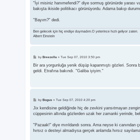
"İyi misiniz hanımefendi?" diye sormuş görünürde yarası va
bakışta ikiside politikacı görünüyordu. Adama bakıp durum
"Bayım?" dedi.
Ben gelecek için hiç endişe duymadım.O yeterince hızlı geliyor zaten.
Albert Einstein
P
by
Breezella
»
Tue Sep 07, 2010 3:50 pm
o
s
Bir ara yorgunluğa yenik düşüp kapanmıştı gözleri. Sonra büy
t
geldi. Etrafına bakındı. "Galiba iyiyim."
P
by
Bogus
»
Tue Sep 07, 2010 4:20 pm
o
s
Jix kendisine geldiğinde hiç de zevkini yansıtmayan zengin i
t
cüppesinin altında gözlerden uzak her zamanki yerinde, bel
"Pazaak!" diye mırıldandı sonra. Ama neyse ki canından ço
hırsız o desteyi almadıysa gerçek anlamda hırsız sayılamazd