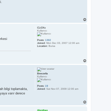
i.
T
o
p
CLiCKs
Kullanıcı
erkesi
Posts:
1392
Joined:
Mon Dec 03, 2007 12:00 am
Location:
Bursa
T
o
p
Breezella
Kullanıcı
Posts:
19
h bilgi toplamakta,
Joined:
Sat Nov 07, 2009 12:00 am
yaya varır derece
T
o
p
Alenthas