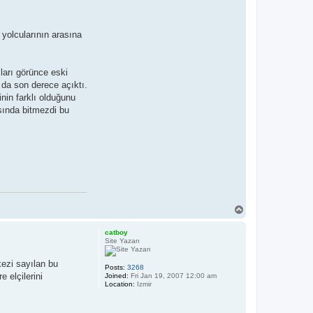
yolcularının arasına
ları görünce eski
 da son derece açıktı.
inin farklı olduğunu
asında bitmezdi bu
T
o
p
catboy
Site Yazarı
kezi sayılan bu
Posts:
3268
 elçilerini
Joined:
Fri Jan 19, 2007 12:00 am
Location:
Izmir