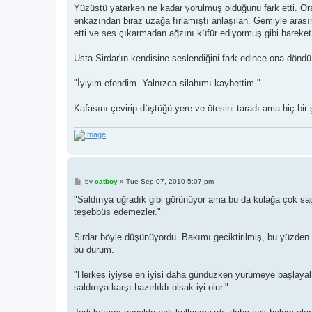
s
Yüzüstü yatarken ne kadar yorulmuş olduğunu fark etti. Or
t
enkazından biraz uzağa fırlamıştı anlaşılan. Gemiyle arası
etti ve ses çıkarmadan ağzını küfür ediyormuş gibi hareket e
Usta Sirdar'ın kendisine seslendiğini fark edince ona döndü
"İyiyim efendim. Yalnızca silahımı kaybettim."
Kafasını çevirip düştüğü yere ve ötesini taradı ama hiç bir
P
by
catboy
»
Tue Sep 07, 2010 5:07 pm
o
s
"Saldırıya uğradık gibi görünüyor ama bu da kulağa çok sa
t
teşebbüs edemezler."
Sirdar böyle düşünüyordu. Bakımı geciktirilmiş, bu yüzden
bu durum.
"Herkes iyiyse en iyisi daha gündüzken yürümeye başlayalım
saldırıya karşı hazırlıklı olsak iyi olur."