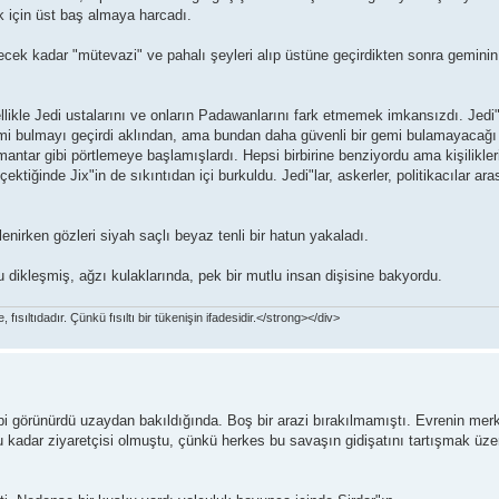
k için üst baş almaya harcadı.
cek kadar "mütevazi" ve pahalı şeyleri alıp üstüne geçirdikten sonra geminin 
llikle Jedi ustalarını ve onların Padawanlarını fark etmemek imkansızdı. Jedi"
gemi bulmayı geçirdi aklından, ama bundan daha güvenli bir gemi bulamayacağı
antar gibi pörtlemeye başlamışlardı. Hepsi birbirine benziyordu ama kişilikler
ktiğinde Jix"in de sıkıntıdan içi burkuldu. Jedi"lar, askerler, politikacılar ar
enirken gözleri siyah saçlı beyaz tenli bir hatun yakaladı.
dikleşmiş, ağzı kulaklarında, pek bir mutlu insan dişisine bakyordu.
ısıltıdadır. Çünkü fısıltı bir tükenişin ifadesidir.</strong></div>
 gibi görünürdü uzaydan bakıldığında. Boş bir arazi bırakılmamıştı. Evrenin mer
 kadar ziyaretçisi olmuştu, çünkü herkes bu savaşın gidişatını tartışmak üzere