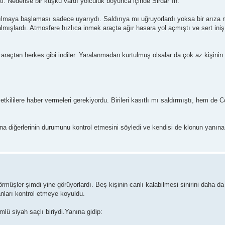
ti. Nedense bir kuşku vardı yolculuk boyunca içinde Sirdar"ın.
sılmaya başlaması sadece uyarıydı. Saldırıya mı uğruyorlardı yoksa bir arıza
lmışlardı. Atmosfere hızlıca inmek araçta ağır hasara yol açmıştı ve sert ini
 araçtan herkes gibi indiler. Yaralanmadan kurtulmuş olsalar da çok az kişini
tkililere haber vermeleri gerekiyordu. Birileri kasıtlı mı saldırmıştı, hem de 
na diğerlerinin durumunu kontrol etmesini söyledi ve kendisi de klonun yanına 
müşler şimdi yine görüyorlardı. Beş kişinin canlı kalabilmesi sinirini daha da a
lanları kontrol etmeye koyuldu.
lü siyah saçlı biriydi.Yanına gidip: