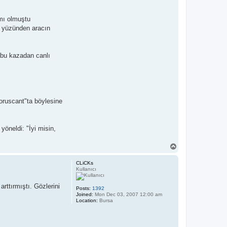
 mı olmuştu
ş yüzünden aracın
n bu kazadan canlı
Coruscant"ta böylesine
yöneldi: "İyi misin,
T
o
p
CLiCKs
Kullanıcı
rttırmıştı. Gözlerini
Posts:
1392
Joined:
Mon Dec 03, 2007 12:00 am
Location:
Bursa