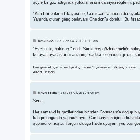
şöyle bir göz attığında yolcular arasında siyasetçilerin, pad
"Kim bilir onların hikayesi ne, Coruscant"a neden dönüyorl
Yanında oturan genç padavanı Oheidon"a döndü: "Bu fırsat
P
by
CLiCKs
»
Sat Sep 04, 2010 11:19 am
o
s
"Evet usta, haklısın." dedi. Sanki boş gözlerle hiçliğe bakı
t
koruyamayacaklarını anlamış, sadece ellerinden geldiği kada
Ben gelecek için hiç endişe duymadım.O yeterince hızlı geliyor zaten.
Albert Einstein
P
by
Breezella
»
Sat Sep 04, 2010 5:06 pm
o
s
Sena;
t
Her zamanki iş gezilerinden birinden Coruscant'a doğup b
kah propaganda yapmaktaydı. Cumhuriyetin içinde bulunduğ
şüpheci olmuştu. Yorgun olduğu halde uyuyamıyor, boş gözl