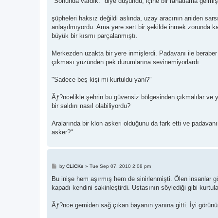
"Sonunda vardık." diye düşündü, içine bir rahatlama gelmiş
şüpheleri haksız değildi aslında, uzay aracının aniden sar
anlaşılmıyordu. Ama yere sert bir şekilde inmek zorunda ka
büyük bir kısmı parçalanmıştı.
Merkezden uzakta bir yere inmişlerdi. Padavanı ile beraber
çıkması yüzünden pek durumlarına sevinemiyorlardı.
"Sadece beş kişi mi kurtuldu yani?"
Ãƒ?ncelikle şehrin bu güvensiz bölgesinden çıkmalılar ve ye
bir saldırı nasıl olabiliyordu?
Aralarında bir klon askeri olduğunu da fark etti ve padavanı
asker?"
P
by
CLiCKs
»
Tue Sep 07, 2010 2:08 pm
o
s
Bu inişe hem aşırmış hem de sinirlenmişti. Ölen insanlar gör
t
kapadı kendini sakinleştirdi. Ustasının söylediği gibi kurtu
Ãƒ?nce gemiden sağ çıkan bayanın yanına gitti. İyi görünüm