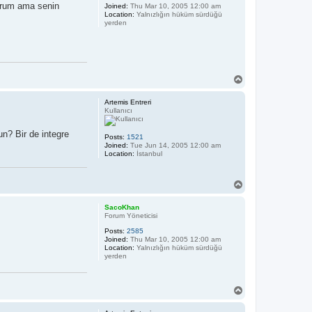
orum ama senin
Joined:
Thu Mar 10, 2005 12:00 am
Location:
Yalnızlığın hüküm sürdüğü
yerden
T
o
p
Artemis Entreri
Kullanıcı
n? Bir de integre
Posts:
1521
Joined:
Tue Jun 14, 2005 12:00 am
Location:
İstanbul
T
o
p
SacoKhan
Forum Yöneticisi
Posts:
2585
Joined:
Thu Mar 10, 2005 12:00 am
Location:
Yalnızlığın hüküm sürdüğü
yerden
T
o
p