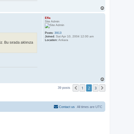
T
o
p
Efla
Site Admin
Posts:
3913
Joined:
Sat Apr 10, 2004 12:00 am
Location:
Ankara
z. Bu sırada aklınıza
T
o
1
2
3
p
Previous
Next
39 posts
Contact us
All times are
UTC