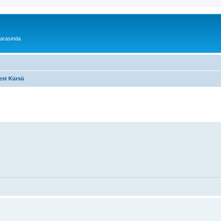
 arasinda
est Kürsü