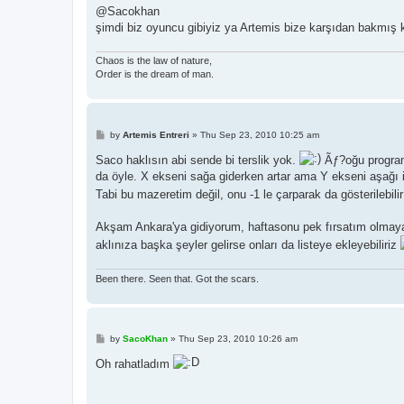
@Sacokhan
şimdi biz oyuncu gibiyiz ya Artemis bize karşıdan bakmış 
Chaos is the law of nature,
Order is the dream of man.
P
by
Artemis Entreri
»
Thu Sep 23, 2010 10:25 am
o
s
Saco haklısın abi sende bi terslik yok.
Ãƒ?oğu programl
t
da öyle. X ekseni sağa giderken artar ama Y ekseni aşağı i
Tabi bu mazeretim değil, onu -1 le çarparak da gösterilebilir
Akşam Ankara'ya gidiyorum, haftasonu pek fırsatım olmaya
aklınıza başka şeyler gelirse onları da listeye ekleyebiliriz
Been there. Seen that. Got the scars.
P
by
SacoKhan
»
Thu Sep 23, 2010 10:26 am
o
s
Oh rahatladım
t