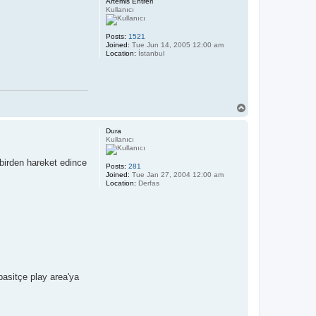
Artemis Entreri
Kullanıcı
Posts:
1521
Joined:
Tue Jun 14, 2005 12:00 am
Location:
İstanbul
T
o
p
Dura
Kullanıcı
 birden hareket edince
Posts:
281
Joined:
Tue Jan 27, 2004 12:00 am
Location:
Derfas
basitçe play area'ya