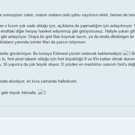
 sormuştum zaten, malum oraların ünlü şahsı sayılırsın eheh, hemen de tanı
an o kısım çok sade olduğu için, açıklama da yapmadığım için anlaşılmıyor. S
etraftaki diğer herşey hareket ediyormuş gibi görüyorsunuz. Haliyle yukarı git
ibi anlaşılıyor. Oraya bir grid filan koymak lazım, ya da etrafa dikdörtgen bir
oktaların yanında isimler filan da yazsın istiyorum.
rakterler gözükmüyor. Bu konuya Edmond çözüm üretecek beklemedeyiz
Bu
 font pixel tabanlı olduğu için font büyüklüğü 8 ve 8'in katları olmak durum
a, 16 yapınca da çok büyük oluyor. O yüzden en mantıklısı sanırım font'u değ
rada düzeliyor, en kısa zamanda halledicem.
gelir büyük ihtimalle.