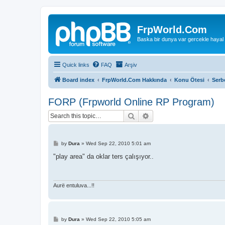
FrpWorld.Com
Baska bir dunya var gercekle hayal
Quick links
FAQ
Arşiv
Board index
FrpWorld.Com Hakkında
Konu Ötesi
Serb
FORP (Frpworld Online RP Program)
Search
Advanced search
P
by
Dura
»
Wed Sep 22, 2010 5:01 am
o
s
"play area" da oklar ters çalışıyor..
t
Aurë entuluva...!!
P
by
Dura
»
Wed Sep 22, 2010 5:05 am
o