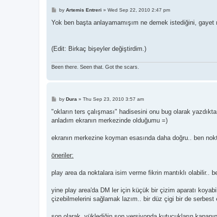
P
by
Artemis Entreri
»
Wed Sep 22, 2010 2:47 pm
o
s
Yok ben başta anlayamamışım ne demek istediğini, gayet 
t
(Edit: Birkaç bişeyler değiştirdim.)
Been there. Seen that. Got the scars.
P
by
Dura
»
Thu Sep 23, 2010 3:57 am
o
s
"okların ters çalışması" hadisesini onu bug olarak yazdıkt
t
anladım ekranın merkezinde olduğumu =)
ekranın merkezine koyman esasında daha doğru.. ben noktan
öneriler:
play area da noktalara isim verme fikrin mantıklı olabilir.. bel
yine play area'da DM ler için küçük bir çizim aparatı koyabi
çizebilmelerini sağlamak lazım.. bir düz çigi bir de serbest e
son olarak, yüklediğin son versiyonda kutucukların kapanıp 