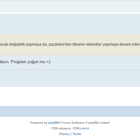
cak değişiklik yapmaya da, pazartesi'den itibaren eklentiler yapmaya devam ederi
adasın. Program yoğun mu =)
Powered by
phpBB
® Forum Software © phpBB Limited
CDN altyapısı:
CDN.com.tr
Privacy
|
Terms