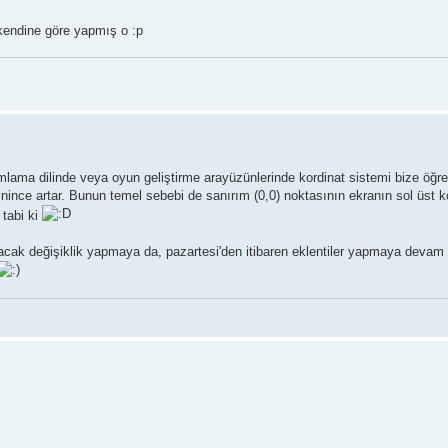
kendine göre yapmış o :p
ama dilinde veya oyun geliştirme arayüzünlerinde kordinat sistemi bize öğreti
nince artar. Bunun temel sebebi de sanırım (0,0) noktasının ekranın sol üst k
 tabi ki
cak değişiklik yapmaya da, pazartesi'den itibaren eklentiler yapmaya devam 