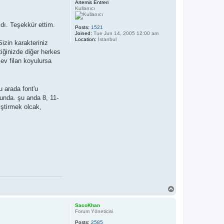
Artemis Entreri
Kullanıcı
dı. Teşekkür ettim.
Posts:
1521
Joined:
Tue Jun 14, 2005 12:00 am
Location:
İstanbul
izin karakteriniz
tiğinizde diğer herkes
 ev filan koyulursa
 arada font'u
unda. şu anda 8, 11-
iştirmek olcak,
T
o
p
SacoKhan
Forum Yöneticisi
Posts:
2585