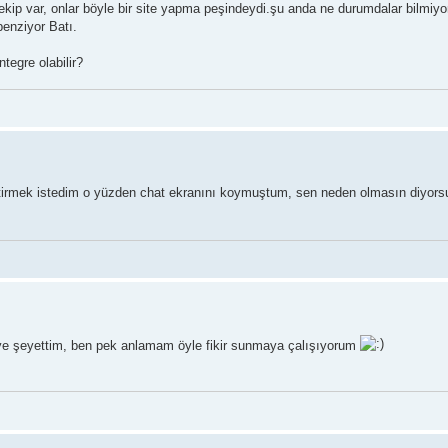
ip var, onlar böyle bir site yapma peşindeydi.şu anda ne durumdalar bilmiy
benziyor Batı.
tegre olabilir?
iştirmek istedim o yüzden chat ekranını koymuştum, sen neden olmasın diyorsu
 diye şeyettim, ben pek anlamam öyle fikir sunmaya çalışıyorum