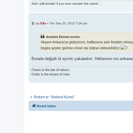
And i still wonder if you ever wonder the same!...
P
by
Efla
»
Thu Sep 23, 2010 7:28 pm
o
s
t
Artemis Entreri wrote:
Akşam Ankara'ya gidiyorum, haftasonu pek fırsatım olmaya
başka şeyler gelirse onları da listeye ekleyebiliriz
Burada değişik bi ayrıntı yakaladım. Haftasonu mu ankar
Chaos is the law of nature,
Order is the dream of man.
Return to “Serbest Kürsü”
Board index