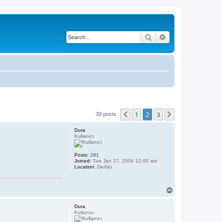
Search
Advanced search
1
2
3
Previous
Next
39 posts
Dura
Kullanıcı
Posts:
281
Joined:
Tue Jan 27, 2004 12:00 am
Location:
Derfas
T
o
p
Dura
Kullanıcı