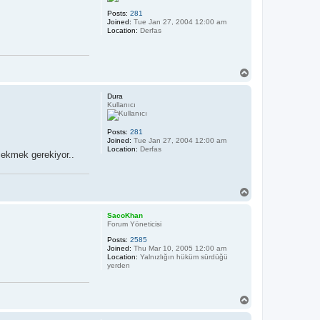
Posts:
281
Joined:
Tue Jan 27, 2004 12:00 am
Location:
Derfas
T
o
p
Dura
Kullanıcı
Posts:
281
Joined:
Tue Jan 27, 2004 12:00 am
Location:
Derfas
 çekmek gerekiyor..
T
o
p
SacoKhan
Forum Yöneticisi
Posts:
2585
Joined:
Thu Mar 10, 2005 12:00 am
Location:
Yalnızlığın hüküm sürdüğü
yerden
T
o
p