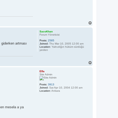
T
o
p
SacoKhan
Forum Yöneticisi
Posts:
2585
ı giderken artması
Joined:
Thu Mar 10, 2005 12:00 am
Location:
Yalnızlığın hüküm sürdüğü
yerden
T
o
p
Efla
Site Admin
Posts:
3913
Joined:
Sat Apr 10, 2004 12:00 am
Location:
Ankara
rken mesela a ya