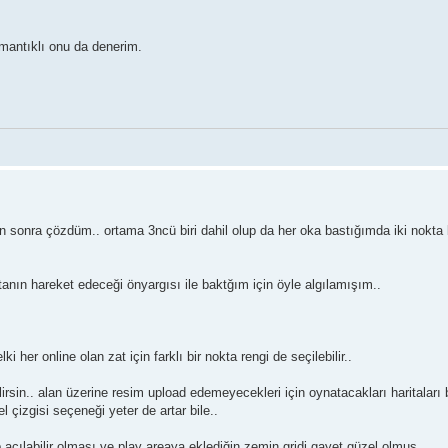
mantıklı onu da denerim.
an sonra çözdüm.. ortama 3ncü biri dahil olup da her oka bastığımda iki nokta
ın hareket edeceği önyargısı ile baktğım için öyle algılamışım..
ki her online olan zat için farklı bir nokta rengi de seçilebilir..
lirsin.. alan üzerine resim upload edemeyecekleri için oynatacakları haritaları 
l çizgisi seçeneği yeter de artar bile..
açılabilir olması ve play areaya eklediğin zemin gridi gayet güzel olmuş..