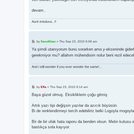
devam..
Aurë entuluva...!!
P
by
SacoKhan
»
Thu Sep 23, 2010 6:09 am
o
s
Ya şimdi utanıyorum bunu sorarken ama y-ekseninde giderke
t
gerekmiyor mu? allahım mühendisim nolur beni rezil edece
And i still wonder if you ever wonder the same!...
P
by
Efla
»
Thu Sep 23, 2010 9:14 am
o
s
Baya güzel olmuş. Eksikliklerin çoğu gitmiş
t
Artık yazı tipi değişsin yazılar da azıcık büyüsün.
Bi de renklendirmeyi tercih edebiliriz belki Logoyla mogoyla 
Bir de bir ufak hata raporu da benden olsun. Metin kutusu a
bastıkça sola kayıyor.