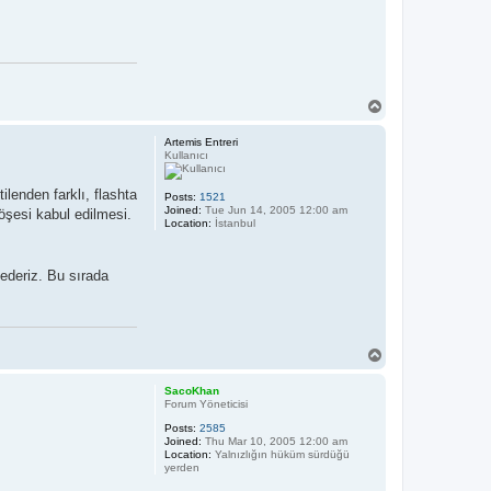
T
o
p
Artemis Entreri
Kullanıcı
lenden farklı, flashta
Posts:
1521
Joined:
Tue Jun 14, 2005 12:00 am
öşesi kabul edilmesi.
Location:
İstanbul
ederiz. Bu sırada
T
o
p
SacoKhan
Forum Yöneticisi
Posts:
2585
Joined:
Thu Mar 10, 2005 12:00 am
Location:
Yalnızlığın hüküm sürdüğü
yerden