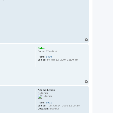
T
o
p
Firble
Forum Yöneticisi
Posts:
6496
Joined:
Fri Mar 12, 2004 12:00 am
T
o
p
Artemis Entreri
Kullanıcı
Posts:
1521
Joined:
Tue Jun 14, 2005 12:00 am
Location:
İstanbul