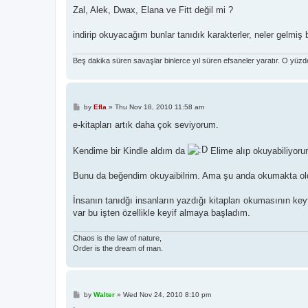
Zal, Alek, Dwax, Elana ve Fitt değil mi ?
indirip okuyacağım bunlar tanıdık karakterler, neler gelmiş 
Beş dakika süren savaşlar binlerce yıl süren efsaneler yaratır. O yüz
P
by
Efla
»
Thu Nov 18, 2010 11:58 am
o
s
e-kitapları artık daha çok seviyorum.
t
Kendime bir Kindle aldım da
Elime alıp okuyabiliyor
Bunu da beğendim okuyaibilrim. Ama şu anda okumakta oldu
İnsanın tanıdğı insanların yazdığı kitapları okumasının keyf
var bu işten özellikle keyif almaya başladım.
Chaos is the law of nature,
Order is the dream of man.
P
by
Walter
»
Wed Nov 24, 2010 8:10 pm
o