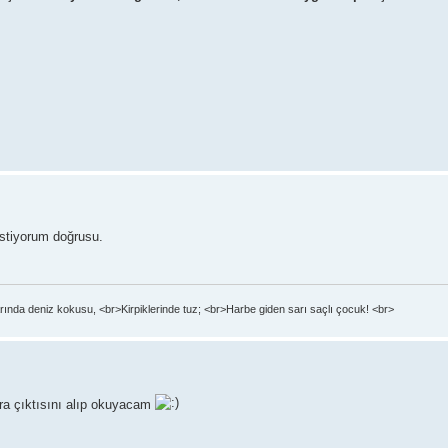
 istiyorum doğrusu.
ında deniz kokusu, <br>Kirpiklerinde tuz; <br>Harbe giden sarı saçlı çocuk! <br>
ra çıktısını alıp okuyacam