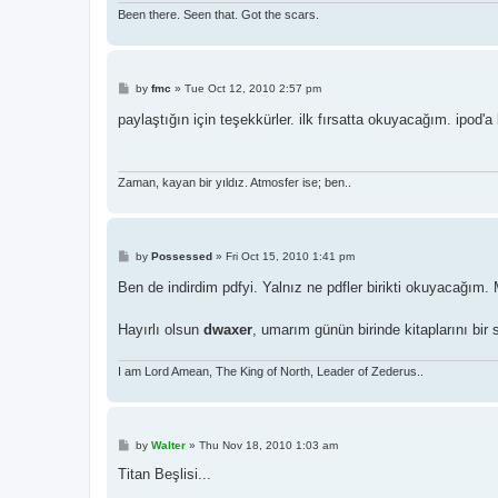
Been there. Seen that. Got the scars.
P
by
fmc
»
Tue Oct 12, 2010 2:57 pm
o
s
paylaştığın için teşekkürler. ilk fırsatta okuyacağım. ipod'a
t
Zaman, kayan bir yıldız. Atmosfer ise; ben..
P
by
Possessed
»
Fri Oct 15, 2010 1:41 pm
o
s
Ben de indirdim pdfyi. Yalnız ne pdfler birikti okuyacağı
t
Hayırlı olsun
dwaxer
, umarım günün birinde kitaplarını bir
I am Lord Amean, The King of North, Leader of Zederus..
P
by
Walter
»
Thu Nov 18, 2010 1:03 am
o
s
Titan Beşlisi...
t