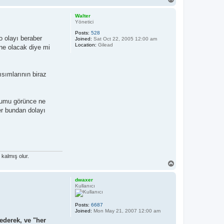
o
p
Walter
Yönetici
Posts:
528
o olayı beraber
Joined:
Sat Oct 22, 2005 12:00 am
Location:
Gilead
ne olacak diye mi
ısımlarının biraz
urumu görünce ne
er bundan dolayı
kalmış olur.
T
o
p
dwaxer
Kullanıcı
Posts:
6687
Joined:
Mon May 21, 2007 12:00 am
ederek, ve "her