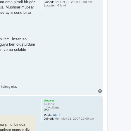
um ama şimdi bir göz
Joined:
Sat Oct 22, 2005 12:00 am
Location:
Gilead
muş, Muphsar mupsar
yse aynı sonu biraz
ilirim. İnsan en
urguyu ben oluşturdum
an ve bu şekilde
kalmış olur.
T
o
p
dwaxer
Kullanıcı
Posts:
6687
Joined:
Mon May 21, 2007 12:00 am
ma şimdi bir göz
Muphsar mupsar diye