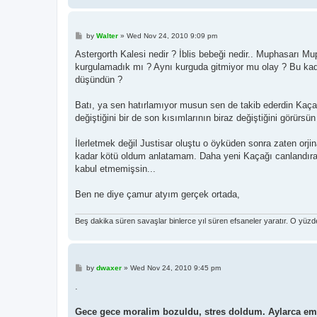
P
by
Walter
»
Wed Nov 24, 2010 9:09 pm
o
s
Astergorth Kalesi nedir ? İblis bebeği nedir.. Muphasarı Mu
t
kurgulamadık mı ? Aynı kurguda gitmiyor mu olay ? Bu kada
düşündün ?
Batı, ya sen hatırlamıyor musun sen de takib ederdin Kaçak 
değiştiğini bir de son kısımlarının biraz değiştiğini görürsü
İlerletmek değil Justisar oluştu o öyküden sonra zaten orj
kadar kötü oldum anlatamam. Daha yeni Kaçağı canlandıralı
kabul etmemişsin...
Ben ne diye çamur atyım gerçek ortada,
Beş dakika süren savaşlar binlerce yıl süren efsaneler yaratır. O yüz
P
by
dwaxer
»
Wed Nov 24, 2010 9:45 pm
o
s
.
t
Gece gece moralim bozuldu, stres doldum. Aylarca emek 