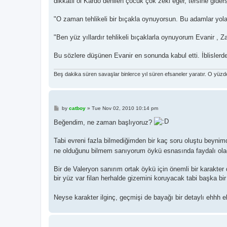
dikkatli ol Kardo denilen çocuk çok zeki eğer, tersine giderse
"O zaman tehlikeli bir bıçakla oynuyorsun. Bu adamlar yol
"Ben yüz yıllardır tehlikeli bıçaklarla oynuyorum Evanir , 
Bu sözlere düşünen Evanir en sonunda kabul etti. İblislerd
Beş dakika süren savaşlar binlerce yıl süren efsaneler yaratır. O yüz
P
by
catboy
»
Tue Nov 02, 2010 10:14 pm
o
s
Beğendim, ne zaman başlıyoruz?
t
Tabi evreni fazla bilmediğimden bir kaç soru oluştu beyni
ne olduğunu bilmem sanıyorum öykü esnasında faydalı olac
Bir de Valeryon sanırım ortak öykü için önemli bir karakter 
bir yüz var filan herhalde gizemini koruyacak tabi başka bi
Neyse karakter ilginç, geçmişi de bayağı bir detaylı ehhh e