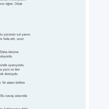
ını öğret. Ortak
tu yüzünün sol yanını
ı feda etti, uzun
. Daha ötesine
ruluyordu.
sinde uyanıyordu.
 yüzü ve ileri
 tek dostuydu
. İki adam birlikte
r. Bu savaş arasında
ansı kalmayınca daha