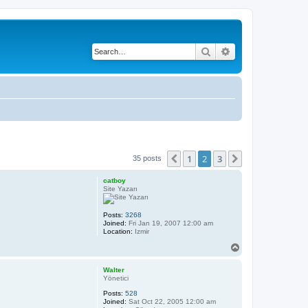
Search
Advanced search
1
2
3
Previous
Next
35 posts
catboy
Site Yazarı
Posts:
3268
Joined:
Fri Jan 19, 2007 12:00 am
Location:
Izmir
T
o
p
Walter
Yönetici
Posts:
528
Joined:
Sat Oct 22, 2005 12:00 am