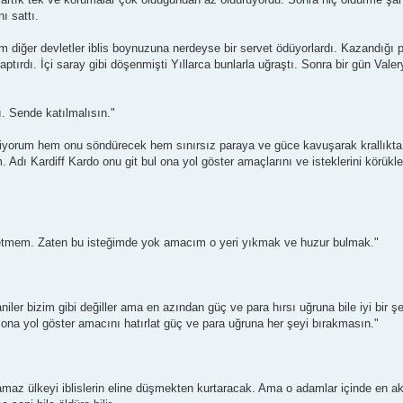
ı sattı.
tüm diğer devletler iblis boynuzuna nerdeyse bir servet ödüyorlardı. Kazandığı p
aptırdı. İçi saray gibi döşenmişti Yıllarca bunlarla uğraştı. Sonra bir gün Vale
nı. Sende katılmalısın."
biliyorum hem onu söndürecek hem sınırsız paraya ve güce kavuşarak krallıkt
 Adı Kardiff Kardo onu git bul ona yol göster amaçlarını ve isteklerini körük
 yönetmem. Zaten bu isteğimde yok amacım o yeri yıkmak ve huzur bulmak."
ler bizim gibi değiller ama en azından güç ve para hırsı uğruna bile iyi bir ş
n ona yol göster amacını hatırlat güç ve para uğruna her şeyi bırakmasın."
ramaz ülkeyi iblislerin eline düşmekten kurtaracak. Ama o adamlar içinde en akı