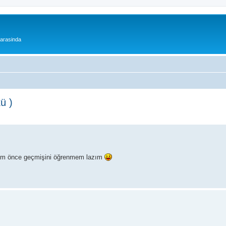
 arasinda
ü )
yemem önce geçmişini öğrenmem lazım