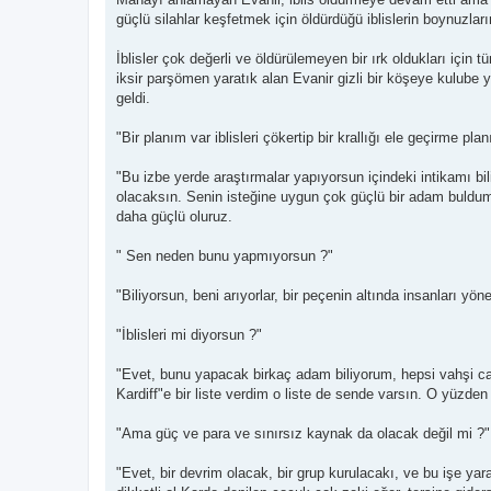
güçlü silahlar keşfetmek için öldürdüğü iblislerin boynuzların
İblisler çok değerli ve öldürülemeyen bir ırk oldukları için 
iksir parşömen yaratık alan Evanir gizli bir köşeye kulube y
geldi.
"Bir planım var iblisleri çökertip bir krallığı ele geçirme pla
"Bu izbe yerde araştırmalar yapıyorsun içindeki intikamı 
olacaksın. Senin isteğine uygun çok güçlü bir adam buldum.
daha güçlü oluruz.
" Sen neden bunu yapmıyorsun ?"
"Biliyorsun, beni arıyorlar, bir peçenin altında insanları
"İblisleri mi diyorsun ?"
"Evet, bunu yapacak birkaç adam biliyorum, hepsi vahşi cani
Kardiff"e bir liste verdim o liste de sende varsın. O yüzde
"Ama güç ve para ve sınırsız kaynak da olacak değil mi ?"
"Evet, bir devrim olacak, bir grup kurulacakı, ve bu işe ya