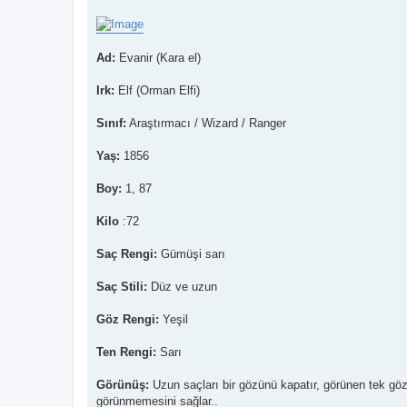
Ad:
Evanir (Kara el)
Irk:
Elf (Orman Elfi)
Sınıf:
Araştırmacı / Wizard / Ranger
Yaş:
1856
Boy:
1, 87
Kilo
:72
Saç Rengi:
Gümüşi sarı
Saç Stili:
Düz ve uzun
Göz Rengi:
Yeşil
Ten Rengi:
Sarı
Görünüş:
Uzun saçları bir gözünü kapatır, görünen tek gözü
görünmemesini sağlar..