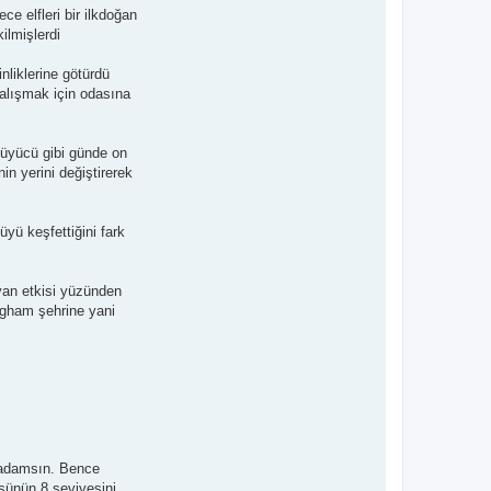
e elfleri bir ilkdoğan
ilmişlerdi
nliklerine götürdü
çalışmak için odasına
 büyücü gibi günde on
n yerini değiştirerek
yü keşfettiğini fark
yan etkisi yüzünden
fagham şehrine yani
r adamsın. Bence
üsünün 8 seviyesini