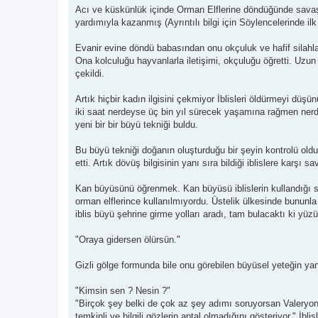
Acı ve küskünlük içinde Orman Elflerine döndüğünde savaş tü
yardımıyla kazanmış (Ayrıntılı bilgi için Söylencelerinde ilk
Evanir evine döndü babasından onu okçuluk ve hafif silahla
Ona kolculuğu hayvanlarla iletişimi, okçuluğu öğretti. Uzu
çekildi.
Artık hiçbir kadın ilgisini çekmiyor İblisleri öldürmeyi düş
iki saat nerdeyse üç bin yıl sürecek yaşamına rağmen nerde
yeni bir bir büyü tekniği buldu.
Bu büyü tekniği doğanın oluşturduğu bir şeyin kontrolü oldu
etti. Artık dövüş bilgisinin yanı sıra bildiği iblislere karşı
Kan büyüsünü öğrenmek. Kan büyüsü iblislerin kullandığı sa
orman elflerince kullanılmıyordu. Üstelik ülkesinde bununla i
iblis büyü şehrine girme yolları aradı, tam bulacaktı ki yü
"Oraya gidersen ölürsün."
Gizli gölge formunda bile onu görebilen büyüsel yeteğin yan
"Kimsin sen ? Nesin ?"
"Birçok şey belki de çok az şey adımı soruyorsan Valeryon 
temkinli ve bilgili gözlerin aptal olmadığını gösteriyor." İ