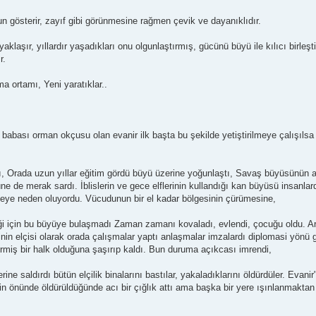
un gösterir, zayıf gibi görünmesine rağmen çevik ve dayanıklıdır.
aklaşır, yıllardır yaşadıkları onu olgunlaştırmış, gücünü büyü ile kılıcı birleş
r.
ma ortamı, Yeni yaratıklar..
, babası orman okçusu olan evanir ilk başta bu şekilde yetiştirilmeye çalışılsa
, Orada uzun yıllar eğitim gördü büyü üzerine yoğunlaştı, Savaş büyüsünün a
e de merak sardı. İblislerin ve gece elflerinin kullandığı kan büyüsü insanl
 şeye neden oluyordu. Vücudunun bir el kadar bölgesinin çürümesine,
i için bu büyüye bulaşmadı Zaman zamanı kovaladı, evlendi, çocuğu oldu. Ar
inin elçisi olarak orada çalışmalar yaptı anlaşmalar imzalardı diplomasi yönü 
tirmiş bir halk olduğuna şaşırıp kaldı. Bun duruma açıkcası imrendi,
ne saldırdı bütün elçilik binalarını bastılar, yakaladıklarını öldürdüler. Evanir
rinin önünde öldürüldüğünde acı bir çığlık attı ama başka bir yere ışınlanmakta