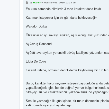
P
by
Walter
»
Wed Nov 03, 2010 10:14 am
o
s
En kısa zamanda elimizde 3 tane karakter daha kaldı...
t
Katılmak isteyenler için bir gün daha bekleyeceğim...
Wargdof Durka
Ölkesinin en iyi savaşcısıyken, aşık olduğu kız yüzünden e
Ãƒ?avuş Dannand
Ãƒ?dül avcısıyken yetenekli dövüş kabiliyeti yüzünden çavuş 
Eldia De Colre
Gizemli rahibe, ormanın derinliklerde kaybolmuş bir ruh bir
Bu üç karakter kaldı seçmek isteyen başvurduğu anda detay
yapabileceğiniz gibi, bende coğrafi yer ve bölge hakkında u
hikayeyi siz ve karakterleriniz yazacaksınız ne yapacağınız 
Sıra ile yazacağız iki gün içinde, bir turun dönmesini plan
kalktığımda öyküyü başlatacağım.