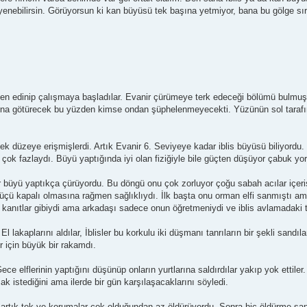
yenebilirsin. Görüyorsun ki kan büyüsü tek başına yetmiyor, bana bu gölge sırr
n edinip çalışmaya başladılar. Evanir çürümeye terk edeceği bölümü bulmuş
ına götürecek bu yüzden kimse ondan şüphelenmeyecekti. Yüzünün sol tarafın
recek düzeye erişmişlerdi. Artık Evanir 6. Seviyeye kadar iblis büyüsü biliyordu
 çok fazlaydı. Büyü yaptığında iyi olan fiziğiyle bile güçten düşüyor çabuk yo
 büyü yaptıkça çürüyordu. Bu döngü onu çok zorluyor çoğu sabah acılar içeri
çü kapalı olmasına rağmen sağlıklıydı. İlk başta onu orman elfi sanmıştı ama
ı kanıtlar gibiydi ama arkadaşı sadece onun öğretmeniydi ve iblis avlamadaki
lakaplarını aldılar, İblisler bu korkulu iki düşmanı tanrıların bir şekli sandılar
r için büyük bir rakamdı.
ece elflerinin yaptığını düşünüp onların yurtlarına saldırdılar yakıp yok ettile
ak istediğini ama ilerde bir gün karşılaşacaklarını söyledi.
artık tek ve korumalar çok olduğundan az öldürüyordu. Sonra hiç öldürme ş