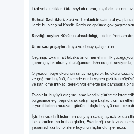
Fiziksel özellikler: Orta boyludur ama, zayıf olması onu uz
Ruhsal özellikleri:
Zeki ve Temkinlidir daima olaya planla y
ilerde bu birleşimi Kardiff Kardo da görünce çok şaşıracaktı
Sevdiği şeyler:
Büyünün ulaşabilirliği, İblisler, Yeni araştır
Umursadığı şeyler:
Büyü ve deney çalışmaları
Geçmişi: Evanir, alt tabaka bir orman elfinin ilk çocuğuydu
içeren şeyleri okun yolculuğundan daha da çok seviyordu,
O yüzden büyü okulunun sınavına girerek bu okulu kazandı
ve çağırma büyüsü, üzerinde durdu Ayrıca gizli kan büyüsün
ve kan içme ihtiyacı gerektiryor elflerde ise bambaşka bir
Evanir bu büyüyü araştırdı ama kendini çürütmek istemediğ
bölgesinde elçi başı olarak çalışmaya başladı, orman elfler
ir yan iblislerin muazam gücüne kılıçla büyüyü nasıl birleş
İşte bu sırada İblisler tüm dünyaya savaş açarak Gece elfleri
iblisk katliamına kurban gittiler, Evanir oğlu ve kızı gözle
yapamadı çünkü iblislere büyünün hiçbir olu işlemezdi.