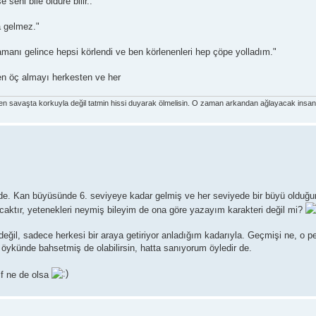
 seni bile öldüre bilir..
a gelmez."
Zamanı gelince hepsi körlendi ve ben körlenenleri hep çöpe yolladım."
en öç almayı herkesten ve her
den savaşta korkuyla değil tatmin hissi duyarak ölmelisin. O zaman arkandan ağlayacak insan 
mde. Kan büyüsünde 6. seviyeye kadar gelmiş ve her seviyede bir büyü olduğu
aktır, yetenekleri neymiş bileyim de ona göre yazayım karakteri değil mi?
değil, sadece herkesi bir araya getiriyor anladığım kadarıyla. Geçmişi ne, o pe
r öykünde bahsetmiş de olabilirsin, hatta sanıyorum öyledir de.
lf ne de olsa