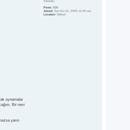
Yönetici
Posts:
528
Joined:
Sat Oct 22, 2005 12:00 am
Location:
Gilead
ufak oynamalar
cağım, Bir nevi
.
lmazsa yarın