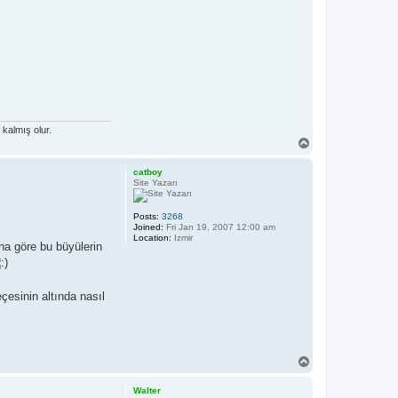
kalmış olur.
T
o
p
catboy
Site Yazarı
Posts:
3268
Joined:
Fri Jan 19, 2007 12:00 am
Location:
Izmir
na göre bu büyülerin
çesinin altında nasıl
T
o
p
Walter