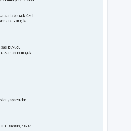
aralarla bir çok özel
ryon ansızın çıka
a baş büyücü
le o zaman inan çok
eyler yapacaklar.
llısı sensin, fakat