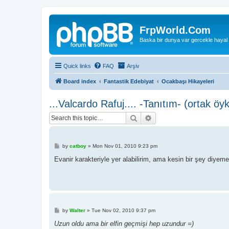
FrpWorld.Com
Baska bir dunya var gercekle hayal
Quick links
FAQ
Arşiv
Board index
Fantastik Edebiyat
Ocakbaşı Hikayeleri
...Valcardo Rafuj.... -Tanıtım- (ortak öyk
Search
Advanced search
P
by
catboy
»
Mon Nov 01, 2010 9:23 pm
o
s
Evanir karakteriyle yer alabilirim, ama kesin bir şey di
t
P
by
Walter
»
Tue Nov 02, 2010 9:37 pm
o
s
Uzun oldu ama bir elfin geçmişi hep uzundur =)
t