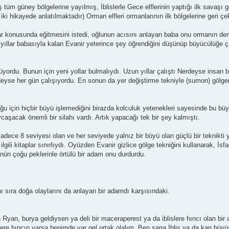
m güney bölgelerine yayılmış, İblislerle Gece elflerinin yaptığı ilk savaşı gec
 iki hikayede anlatılmaktadır) Orman elfleri ormanlarının ilk bölgelerine geri çek
r konusunda eğitmesini istedi, oğlunun acısını anlayan baba onu ormanın deri
n yıllar babasıyla kalan Evanir yeterince şey öğrendiğini düşünüp büyücülüğe 
ünüyordu. Bunun için yeni yollar bulmalıydı. Uzun yıllar çalıştı Nerdeyse insan
yse her gün çalışıyordu. En sonun da yer değiştirme tekniyle (sumon) gölgeni
ğu için hiçbir büyü işlemediğini birazda kolculuk yetenekleri sayesinde bu büyü
 savcaşacak önemli bir silahı vardı. Artık yapacağı tek bir şey kalmıştı.
dece 8 seviyesi olan ve her seviyede yalnız bir büyü olan güçlü bir teknikti 
lgili kitaplar sınırlıydı. Oyüzden Evanir gizlice gölge tekniğini kullanarak, İs
zünün çoğu peklerinle örtülü bir adam onu durdurdu.
ı sıra doğa olaylarını da anlayan bir adamdı karşısındaki.
Ryan, burya geldiysen ya deli bir maceraperest ya da iblislere hıncı olan bi
blislere hıncın varsa benimde var gel ortak olalım. Ben sana İblis ya da kan büy