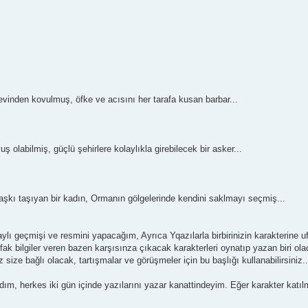
vinden kovulmuş, öfke ve acısını her tarafa kusan barbar...
olabilmiş, güçlü şehirlere kolaylıkla girebilecek bir asker...
 aşkı taşıyan bir kadın, Ormanın gölgelerinde kendini saklmayı seçmiş...
lı geçmişi ve resmini yapacağım, Ayrıca Yqazılarla birbirinizin karakterine 
fak bilgiler veren bazen karşısınza çıkacak karakterleri oynatıp yazan biri ola
size bağlı olacak, tartışmalar ve görüşmeler için bu başlığı kullanabilirsiniz..
ladım, herkes iki gün içinde yazılarını yazar kanattindeyim. Eğer karakter katı