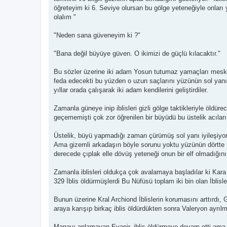
öğreteyim ki 6. Seviye olursan bu gölge yeteneğiyle onları 
olalım "
"Neden sana güveneyim ki ?"
"Bana değil büyüye güven. O ikimizi de güçlü kılacaktır."
Bu sözler üzerine iki adam Yosun tutumaz yamaçları meske
feda edecekti bu yüzden o uzun saçlarını yüzünün sol yan
yıllar orada çalışarak iki adam kendilerini geliştirdiler.
Zamanla güneye inip iblisleri gizli gölge taktikleriyle öldü
geçememişti çok zor öğrenilen bir büyüdü bu üstelik acıları
Üstelik, büyü yapmadığı zaman çürümüş sol yanı iyileşiyor
Ama gizemli arkadaşın böyle sorunu yoktu yüzünün dörtte ü
derecede çıplak elle dövüş yeteneği onun bir elf olmadığın
Zamanla iblisleri oldukça çok avalamaya başladılar ki Kara El 
329 İblis öldürmüşlerdi Bu Nüfüsü toplam iki bin olan İblisle
Bunun üzerine Kral Archiond İblislerin korumasını arttırdı, G
araya karışıp birkaç iblis öldürdükten sonra Valeryon ayrılm
Manayı anlamayan Evanir, iblis öldürmeye devam etti ama 