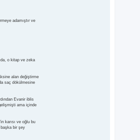
tirmeye adamıştır ve
 da, o kitap ve zeka
ksine alan değiştirme
arda saç dökülmesine
dından Evanir iblis
gelişmişti ama içinde
"in karısı ve oğlu bu
n başka bir şey