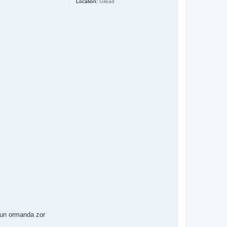
Location:
Gilead
onun ormanda zor