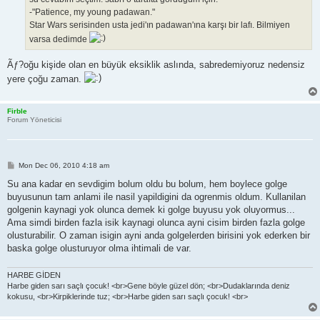
-"Patience, my young padawan."
Star Wars serisinden usta jedi'ın padawan'ına karşı bir lafı. Bilmiyen
varsa dedimde
Ãƒ?oğu kişide olan en büyük eksiklik aslında, sabredemiyoruz nedensiz
yere çoğu zaman.
Firble
Forum Yöneticisi
P
Mon Dec 06, 2010 4:18 am
o
s
Su ana kadar en sevdigim bolum oldu bu bolum, hem boylece golge
t
buyusunun tam anlami ile nasil yapildigini da ogrenmis oldum. Kullanilan
golgenin kaynagi yok olunca demek ki golge buyusu yok oluyormus...
Ama simdi birden fazla isik kaynagi olunca ayni cisim birden fazla golge
olusturabilir. O zaman isigin ayni anda golgelerden birisini yok ederken bir
baska golge olusturuyor olma ihtimali de var.
HARBE GİDEN
Harbe giden sarı saçlı çocuk! <br>Gene böyle güzel dön; <br>Dudaklarında deniz
kokusu, <br>Kirpiklerinde tuz; <br>Harbe giden sarı saçlı çocuk! <br>