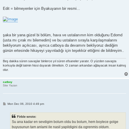
Edit = bilmeyenler için Byakuyanın bir resmi...
şaka bir yana güzel bi bölüm, hava ve ustalarıının kim olduğunu Edomd
(usta mı çırak mı bilemedim) ve bu ustaların sırayla karşılaşmalarını
bekliyorum açıkcası, ayrıca catboya da devamını bekliyoruz dediğim
günün ertesinde hikayeyi yayınladığı için teşekkür ettiğimi de bildireyim..
Beş dakika süren savaşlar binlerce yıl süren efsaneler yaratır. O yüzden savaşta
korkuyla değil tatmin hissi duyarak ölmelisin. O zaman arkandan ağlayacak insan kalmış
olur.
catboy
Site Yazarı
P
Mon Dec 06, 2010 4:49 pm
o
s
t
Firble wrote:
Su ana kadar en sevdigim bolum oldu bu bolum, hem boylece golge
buyusunun tam anlami ile nasil yapildigini da ogrenmis oldum.