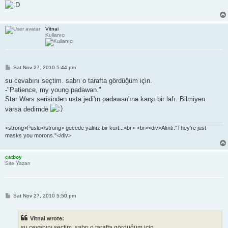
Vitnai
Kullanıcı
P
Sat Nov 27, 2010 5:44 pm
o
s
su cevabını seçtim. sabrı o tarafta gördüğüm için.
t
-"Patience, my young padawan."
Star Wars serisinden usta jedi'ın padawan'ına karşı bir lafı. Bilmiyen
varsa dedimde
<strong>Puslu</strong> gecede yalnız bir kurt...<br>-<br><div>Alıntı:"They're just
masks you morons."</div>
catboy
Site Yazarı
P
Sat Nov 27, 2010 5:50 pm
o
s
t
Vitnai wrote:
su cevabını seçtim. sabrı o tarafta gördüğüm için.