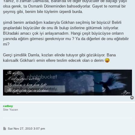
Yalnız, o zaman Damla'da, Baran'da ve diğer büyücüler de bayağı yaşlı
olsa gerek, ta Osmanlı Döneminden bahsediyorlar. Gayet te normal bir
şeymiş gibi, benim bile tüylerim ürperdi burda.
şimdi benim anladığım kadarıyla Gökhan seçilmiş bir büyücü! Belirli
gruplardaki büyücüler de onu ilk bulup üstlerine götürmek istiyorlar.
BUradaki amacı çok iyi anlayamadım. Hangi çeşit büyücüyse onların
yanında eğitim görmesi gerekmiyor mu ? Ya da diğerleri de onu eğitebilir
mi?
Gerçi şimdilik Damla, kozları elinde tutuyor gibi gözüküyor. Bana
kalırsailk Gökhan'ı emin ellere teslim edecek olan o derim
catboy
Site Yazarı
P
Sat Nov 27, 2010 3:07 pm
o