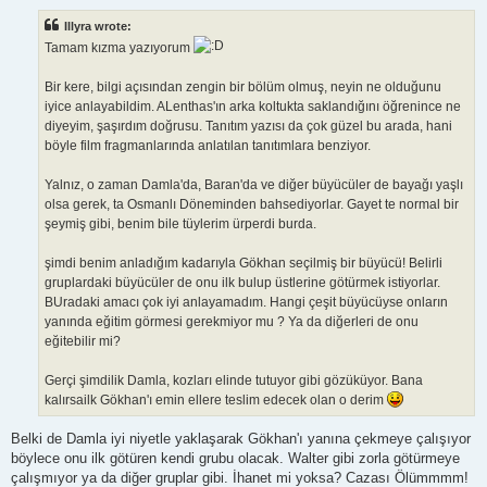
s
t
Illyra wrote:
Tamam kızma yazıyorum
Bir kere, bilgi açısından zengin bir bölüm olmuş, neyin ne olduğunu
iyice anlayabildim. ALenthas'ın arka koltukta saklandığını öğrenince ne
diyeyim, şaşırdım doğrusu. Tanıtım yazısı da çok güzel bu arada, hani
böyle film fragmanlarında anlatılan tanıtımlara benziyor.
Yalnız, o zaman Damla'da, Baran'da ve diğer büyücüler de bayağı yaşlı
olsa gerek, ta Osmanlı Döneminden bahsediyorlar. Gayet te normal bir
şeymiş gibi, benim bile tüylerim ürperdi burda.
şimdi benim anladığım kadarıyla Gökhan seçilmiş bir büyücü! Belirli
gruplardaki büyücüler de onu ilk bulup üstlerine götürmek istiyorlar.
BUradaki amacı çok iyi anlayamadım. Hangi çeşit büyücüyse onların
yanında eğitim görmesi gerekmiyor mu ? Ya da diğerleri de onu
eğitebilir mi?
Gerçi şimdilik Damla, kozları elinde tutuyor gibi gözüküyor. Bana
kalırsailk Gökhan'ı emin ellere teslim edecek olan o derim
Belki de Damla iyi niyetle yaklaşarak Gökhan'ı yanına çekmeye çalışıyor
böylece onu ilk götüren kendi grubu olacak. Walter gibi zorla götürmeye
çalışmıyor ya da diğer gruplar gibi. İhanet mi yoksa? Cazası Ölümmmm!