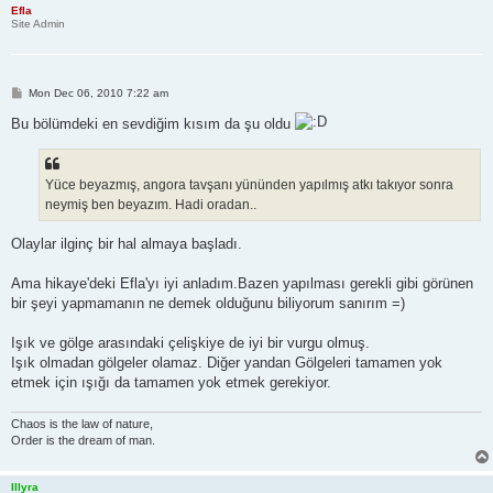
Efla
Site Admin
P
Mon Dec 06, 2010 7:22 am
o
s
Bu bölümdeki en sevdiğim kısım da şu oldu
t
Yüce beyazmış, angora tavşanı yününden yapılmış atkı takıyor sonra
neymiş ben beyazım. Hadi oradan..
Olaylar ilginç bir hal almaya başladı.
Ama hikaye'deki Efla'yı iyi anladım.Bazen yapılması gerekli gibi görünen
bir şeyi yapmamanın ne demek olduğunu biliyorum sanırım =)
Işık ve gölge arasındaki çelişkiye de iyi bir vurgu olmuş.
Işık olmadan gölgeler olamaz. Diğer yandan Gölgeleri tamamen yok
etmek için ışığı da tamamen yok etmek gerekiyor.
Chaos is the law of nature,
Order is the dream of man.
Illyra