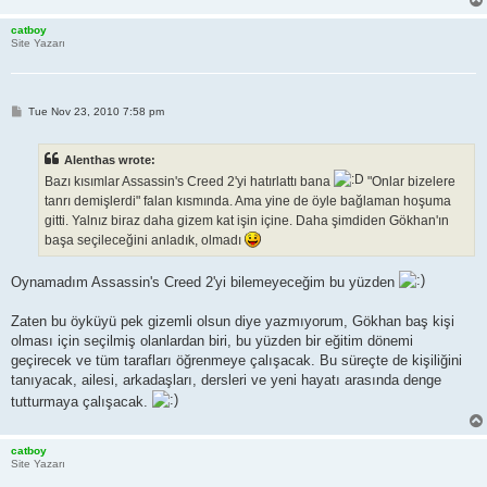
catboy
Site Yazarı
P
Tue Nov 23, 2010 7:58 pm
o
s
t
Alenthas wrote:
Bazı kısımlar Assassin's Creed 2'yi hatırlattı bana
"Onlar bizelere
tanrı demişlerdi" falan kısmında. Ama yine de öyle bağlaman hoşuma
gitti. Yalnız biraz daha gizem kat işin içine. Daha şimdiden Gökhan'ın
başa seçileceğini anladık, olmadı
Oynamadım Assassin's Creed 2'yi bilemeyeceğim bu yüzden
Zaten bu öyküyü pek gizemli olsun diye yazmıyorum, Gökhan baş kişi
olması için seçilmiş olanlardan biri, bu yüzden bir eğitim dönemi
geçirecek ve tüm tarafları öğrenmeye çalışacak. Bu süreçte de kişiliğini
tanıyacak, ailesi, arkadaşları, dersleri ve yeni hayatı arasında denge
tutturmaya çalışacak.
catboy
Site Yazarı