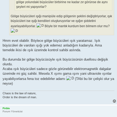
gölge yolundaki büyücüler birbirine ne kadar zır görünse de aynı
şeyleri mi yapıyorlar?
Gölge büyücüleri ışığı manipüle edip gölgenin şeklini değiştiriyorlar, ışık
büyücüleri ise ışığı kendileri oluşturuyorlar ve ışığın şiddetini
ayarlayabiliyorlar.
Böyle bir mantık kurdum ben bilmem olur mu?
Hmm evet olabilir. Böylece gölge büyücüleri ışık yaratamaz. Işık
büyücüleri de varolan ışığı yok edemez anladığım kadarıyla. Ama
temelde ikisi de ışık üzerinde kontrol sahibi aslında.
Bu durumda bir gölge büyücüsüyle ışık büyücüsünün duellosu değişik
olurdu.
Acaba ışık büyücüleri sadece gözle görünebilir elektromagnetik dalgalar
üzerinde mi güç sahibi. Mesela X ışımı gama ışını yani ultraviole ışınlar
yayabiliyorlarsa fena toz edebilirler adamı
(TAbi bu bir çelişki olur ya
neyse)
Chaos is the law of nature,
Order is the dream of man.
Firble
Forum Yöneticisi