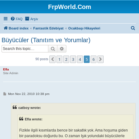
FrpWorld.Com
FAQ
Arşiv
S
Board index
Fantastik Edebiyat
Ocakbaşı Hikayeleri
e
Büyücüler (Tanıtım ve Yorumlar)
a
Search
Advanced search
r
c
1
2
3
4
5
6
Previous
Next
90 posts
h
Efla
Site Admin
P
Mon Nov 22, 2010 10:38 pm
o
s
t
catboy wrote:
Efla wrote:
Fizikle ilgili kısımlarda bence bir sakatlık yok. Ama hoşuma giden
bir paradoksu doğurdu bu. O zaman Işık yolundaki büyücülerle