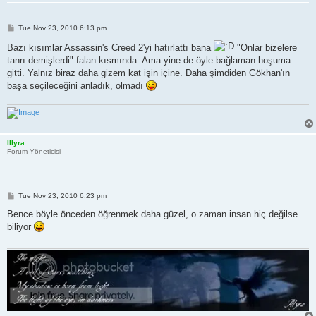
P
Tue Nov 23, 2010 6:13 pm
o
s
Bazı kısımlar Assassin's Creed 2'yi hatırlattı bana
"Onlar bizelere
t
tanrı demişlerdi" falan kısmında. Ama yine de öyle bağlaman hoşuma
gitti. Yalnız biraz daha gizem kat işin içine. Daha şimdiden Gökhan'ın
başa seçileceğini anladık, olmadı
Illyra
Forum Yöneticisi
P
Tue Nov 23, 2010 6:23 pm
o
s
Bence böyle önceden öğrenmek daha güzel, o zaman insan hiç değilse
t
biliyor