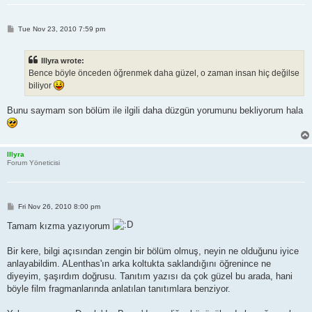
P
Tue Nov 23, 2010 7:59 pm
o
s
t
Illyra wrote:
Bence böyle önceden öğrenmek daha güzel, o zaman insan hiç değilse
biliyor
Bunu saymam son bölüm ile ilgili daha düzgün yorumunu bekliyorum hala
Illyra
Forum Yöneticisi
P
Fri Nov 26, 2010 8:00 pm
o
s
Tamam kızma yazıyorum
t
Bir kere, bilgi açısından zengin bir bölüm olmuş, neyin ne olduğunu iyice
anlayabildim. ALenthas'ın arka koltukta saklandığını öğrenince ne
diyeyim, şaşırdım doğrusu. Tanıtım yazısı da çok güzel bu arada, hani
böyle film fragmanlarında anlatılan tanıtımlara benziyor.