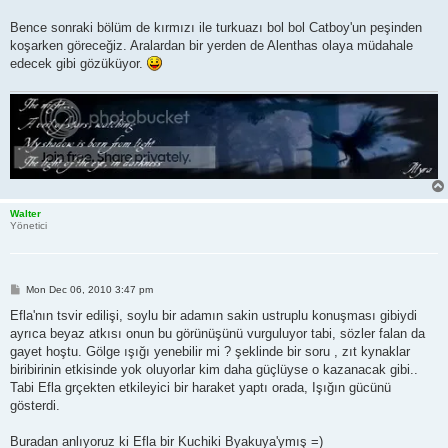
Bence sonraki bölüm de kırmızı ile turkuazı bol bol Catboy'un peşinden
koşarken göreceğiz. Aralardan bir yerden de Alenthas olaya müdahale
edecek gibi gözüküyor.
Walter
Yönetici
P
Mon Dec 06, 2010 3:47 pm
o
s
Efla'nın tsvir edilişi, soylu bir adamın sakin ustruplu konuşması gibiydi
t
ayrıca beyaz atkısı onun bu görünüşünü vurguluyor tabi, sözler falan da
gayet hoştu. Gölge ışığı yenebilir mi ? şeklinde bir soru , zıt kynaklar
biribirinin etkisinde yok oluyorlar kim daha güçlüyse o kazanacak gibi..
Tabi Efla grçekten etkileyici bir haraket yaptı orada, Işığın gücünü
gösterdi.
Buradan anlıyoruz ki Efla bir Kuchiki Byakuya'ymış =)