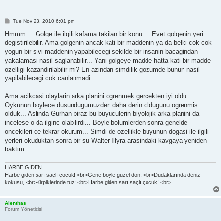
P
Tue Nov 23, 2010 6:01 pm
o
s
Hmmm.... Golge ile ilgili kafama takilan bir konu.... Evet golgenin yeri
t
degistirilebilir. Ama golgenin ancak kati bir maddenin ya da belki cok cok
yogun bir sivi maddenin yapabilecegi sekilde bir insanin bacagindan
yakalamasi nasil saglanabilir... Yani golgeye madde hatta kati bir madde
ozelligi kazandirilabilir mi? En azindan simdilik gozumde bunun nasil
yapilabilecegi cok canlanmadi...
Ama acikcasi olaylarin arka planini ogrenmek gercekten iyi oldu...
Oykunun boylece dusundugumuzden daha derin oldugunu ogrenmis
olduk... Aslinda Gurhan biraz bu buyuculerin biyolojik arka planini da
incelese o da ilginc olabilirdi... Boyle bolumlerden sonra genelde
oncekileri de tekrar okurum... Simdi de ozellikle buyunun dogasi ile ilgili
yerleri okuduktan sonra bir su Walter Illyra arasindaki kavgaya yeniden
baktim...
HARBE GİDEN
Harbe giden sarı saçlı çocuk! <br>Gene böyle güzel dön; <br>Dudaklarında deniz
kokusu, <br>Kirpiklerinde tuz; <br>Harbe giden sarı saçlı çocuk! <br>
Alenthas
Forum Yöneticisi