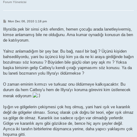
Forum Yöneticisi
P
Mon Dec 06, 2010 1:18 pm
o
s
Illyra'da pek bir sinsi çıktı efendim, hemen çocuğu arada lanetleyivermiş,
t
kimse anlamamış bile ne olduğunu. Ama kumar oynadığı konusun da ben
de katılıyorum.
Yalnız anlamadığım bir şey bar. Bu bağ, nasıl bir bağ ? Üçünü kişiden
bahsediliyordu, yani bu üçüncü kişi kim ya da ne ki araya girdiğinde bağın
bozulması söz konusu ? Büyüden bile güçlü olan şey aşk mı ? Yoksa
başka birisinin gelip Catboy'u kendi çırağı yapmasımı söz konusu. Ya da
bu laneti bozmanın yolu Illyra'yı öldürmekse ?
O zaman eminim kırmızı ve turkuaz onu öldürmeye kalkışacaktır. Bu
durum da hem Catboy'u hem de Illyra'yı koruma görevini kim üstlenecek
merak ediyorum
Işığın ve gölgelerin çekişmesi çok hoş olmuş, yani hani ışık ve karanlık
değil de gölgeler olması. Sonuç olarak çok doğru bir teori, eğer ışık olmaz
sa gölge de olmaz. Karanlık ise sadece ışığın var olmadığı yerlerdir.
Gölge ve karanlık aynı gibi gözükse de, bence hiç aynı şeyler değil.
Ayrıca iki tarafın birbirlerine düşmanca yerine, daha yapıcı yaklaşımı çok
hoşuma gitti.