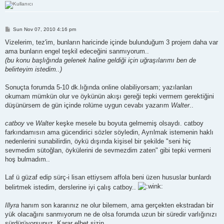
P
Sun Nov 07, 2010 4:16 pm
o
s
Vizelerim, tez'im, bunların haricinde içinde bulunduğum 3 projem daha var
t
ama bunların engel teşkil edeceğini sanmıyorum..
(bu konu başlığında gelenek haline geldiği için uğraşılarımı ben de
belirteyim istedim..)
Sonuçta forumda 5-10 dk.lığında online olabiliyorsam; yazılanları
okumam mümkün olur ve öykünün akışı gereği tepki vermem gerektiğini
düşünürsem de gün içinde rolüme uygun cevabı yazarım
Walter
..
catboy
ve
Walter
keşke mesele bu boyuta gelmemiş olsaydı. catboy
farkındamısın ama gücendirici sözler söyledin, Ayrılmak istemenin haklı
nedenlerini sunabilirdin, öykü dışında kişisel bir şekilde "seni hiç
sevmedim sütoğlan, öykülerini de sevmezdim zaten" gibi tepki vermeni
hoş bulmadım..
Laf ü güzaf edip sürç-i lisan ettiysem affola beni üzen hususlar bunlardı
belirtmek istedim, derslerine iyi çalış catboy..
Illyra
hanım son kararınız ne olur bilemem, ama gerçekten ekstradan bir
yük olacağını sanmıyorum ne de olsa forumda uzun bir süredir varlığınızı
sürdürüyorsunuz. Karar elbet sizin..