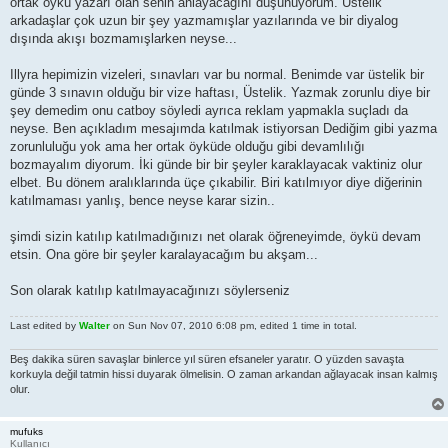
ortak öykü yazarı olan senin anlayacağını düşünüyorum. Üstelik
arkadaşlar çok uzun bir şey yazmamışlar yazılarında ve bir diyalog
dışında akışı bozmamışlarken neyse...
Illyra hepimizin vizeleri, sınavları var bu normal. Benimde var üstelik bir
günde 3 sınavın olduğu bir vize haftası, Üstelik. Yazmak zorunlu diye bir
şey demedim onu catboy söyledi ayrıca reklam yapmakla suçladı da
neyse. Ben açıkladım mesajımda katılmak istiyorsan Dediğim gibi yazma
zorunluluğu yok ama her ortak öyküde olduğu gibi devamlılığı
bozmayalım diyorum. İki günde bir bir şeyler karaklayacak vaktiniz olur
elbet. Bu dönem aralıklarında üçe çıkabilir. Biri katılmıyor diye diğerinin
katılmaması yanlış, bence neyse karar sizin..
şimdi sizin katılıp katılmadığınızı net olarak öğreneyimde, öykü devam
etsin. Ona göre bir şeyler karalayacağım bu akşam...
Son olarak katılıp katılmayacağınızı söylerseniz
Last edited by
Walter
on Sun Nov 07, 2010 6:08 pm, edited 1 time in total.
Beş dakika süren savaşlar binlerce yıl süren efsaneler yaratır. O yüzden savaşta
korkuyla değil tatmin hissi duyarak ölmelisin. O zaman arkandan ağlayacak insan kalmış
olur.
mufuks
Kullanıcı