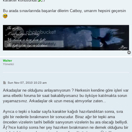
karakter konusunda
Bu arada sınavlarında başarılar dilerim Catboy, umarım hepsini geçersin
Walter
Yönetici
P
Sun Nov 07, 2010 10:23 am
o
s
Arkadaşlar ne olduğunu anlayamıyorum ? Herkesin kendine göre işleri var
t
ama elbetki foruma bir saat bakabiliyorsanız bu öyküye katılmakta sorun
yaşamazsınız. Arkadaşlar ok uzun mesaj atmıyorlar zaten...
Ayrıca o tepki o kadar sayfa karakter kağıdı hazırlandıktan sonra, sıra
gibi bir nedenle bırakmanın bir sonucudur. Biraz ağır bir tepki ama
önceden vizelerin tarihi bellidir sanıyorum vizelerin bu ara olacağı belliydi.
Ãƒ?nce katılıp sonra her şey hazırken bırakmanın ne demek olduğunu bir