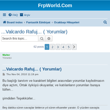
FrpWorld.Com
FAQ
Arşiv
S
Board index
Fantastik Edebiyat
Ocakbaşı Hikayeleri
e
...Valcardo Rafuj... ( Yorumlar)
a
Search
Advanced search
r
c
1
2
3
4
5
Next
62 posts
h
Walter
Yönetici
...Valcardo Rafuj... ( Yorumlar)
P
Thu Nov 04, 2010 11:19 pm
o
s
Bu başlığı tanıtım ve karaktert bilgileri arasından yorumlar kaybolmasın
t
diye açtım, Ortak öyküyü okuyanlar, ve katılanların yorumları buraya
lütfen...
şimdiden Teşekkürler...
Beş dakika süren savaşlar binlerce yıl süren efsaneler yaratır. O yüzden savaşta