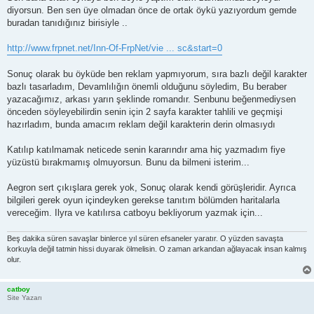
diyorsun. Ben sen üye olmadan önce de ortak öykü yazıyordum gemde
buradan tanıdığınız birisiyle ..
http://www.frpnet.net/Inn-Of-FrpNet/vie ... sc&start=0
Sonuç olarak bu öyküde ben reklam yapmıyorum, sıra bazlı değil karakter
bazlı tasarladım, Devamlılığın önemli olduğunu söyledim, Bu beraber
yazacağımız, arkası yarın şeklinde romandır. Senbunu beğenmediysen
önceden söyleyebilirdin senin için 2 sayfa karakter tahlili ve geçmişi
hazırladım, bunda amacım reklam değil karakterin derin olmasıydı
Katılıp katılmamak neticede senin kararındır ama hiç yazmadım fiye
yüzüstü bırakmamış olmuyorsun. Bunu da bilmeni isterim...
Aegron sert çıkışlara gerek yok, Sonuç olarak kendi görüşleridir. Ayrıca
bilgileri gerek oyun içindeyken gerekse tanıtım bölümden haritalarla
vereceğim. Ilyra ve katılırsa catboyu bekliyorum yazmak için...
Beş dakika süren savaşlar binlerce yıl süren efsaneler yaratır. O yüzden savaşta
korkuyla değil tatmin hissi duyarak ölmelisin. O zaman arkandan ağlayacak insan kalmış
olur.
catboy
Site Yazarı