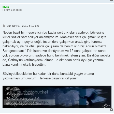
Illyra
Forum Yöneticisi
P
Sun Nov 07, 2010 5:12 pm
o
s
Neden basit bir mesele için bu kadar sert çıkışlar yapılıyor, böylesine
t
kırıcı sözler sarf ediliyor anlamıyorum. Maalesef ders çalışmak ile işte
çalışmak aynı şeyler değil, insan ders çalışırken arada girip foruma
bakabiliyor, ya da ofis işinde çalışsam da benim için hiç sorun olmazdı.
Ben gece saat 11'de işten eve dönüyorum ve 12 saat çalıştıktan sonra
çok yorgun oluyorum, sadece bunu belirtmek istemiştim. Bir diğer sebebi
de, Catboy'un katılmayacak olması, o olmadan ortak öyküye yazmak
bana kendimi eksik hissettirir.
Söyleyebileceklerim bu kadar, bir daha buradaki
gergin
ortama
yazmamayı umuyorum. Herkese başarılar diliyorum.