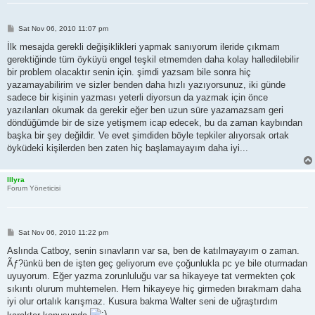
P
Sat Nov 06, 2010 11:07 pm
o
s
İlk mesajda gerekli değişiklikleri yapmak sanıyorum ileride çıkmam
t
gerektiğinde tüm öyküyü engel teşkil etmemden daha kolay halledilebilir
bir problem olacaktır senin için. şimdi yazsam bile sonra hiç
yazamayabilirim ve sizler benden daha hızlı yazıyorsunuz, iki günde
sadece bir kişinin yazması yeterli diyorsun da yazmak için önce
yazılanları okumak da gerekir eğer ben uzun süre yazamazsam geri
döndüğümde bir de size yetişmem icap edecek, bu da zaman kaybından
başka bir şey değildir. Ve evet şimdiden böyle tepkiler alıyorsak ortak
öyküdeki kişilerden ben zaten hiç başlamayayım daha iyi...
Illyra
Forum Yöneticisi
P
Sat Nov 06, 2010 11:22 pm
o
s
Aslında Catboy, senin sınavların var sa, ben de katılmayayım o zaman.
t
Ãƒ?ünkü ben de işten geç geliyorum eve çoğunlukla pc ye bile oturmadan
uyuyorum. Eğer yazma zorunluluğu var sa hikayeye tat vermekten çok
sıkıntı olurum muhtemelen. Hem hikayeye hiç girmeden bırakmam daha
iyi olur ortalık karışmaz. Kusura bakma Walter seni de uğraştırdım