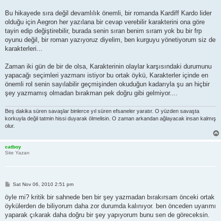
Bu hikayede sıra değil devamlılık önemli, bir romanda Kardiff Kardo lider
olduğu için Aegron her yazılana bir cevap verebilir karakterini ona göre
tayin edip değiştirebilir, burada senin sıran benim sıram yok bu bir frp
oyunu değil, bir roman yazıyoruz diyelim, ben kurguyu yönetiyorum siz de
karakterleri...
Zaman iki gün de bir de olsa, Karakterinin olaylar karşısındaki durumunu
yapacağı seçimleri yazmanı istiyor bu ortak öykü, Karakterler içinde en
önemli rol senin sayılabilir geçmişinden okuduğun kadarıyla şu an hiçbir
şey yazmamış olmadan bırakman pek doğru gibi gelmiyor....
Beş dakika süren savaşlar binlerce yıl süren efsaneler yaratır. O yüzden savaşta
korkuyla değil tatmin hissi duyarak ölmelisin. O zaman arkandan ağlayacak insan kalmış
olur.
catboy
Site Yazarı
P
Sat Nov 06, 2010 2:51 pm
o
s
öyle mi? kritik bir sahnede ben bir şey yazmadan bırakırsam önceki ortak
t
öykülerden de biliyorum daha zor durumda kalınıyor. ben önceden uyarımı
yaparak çıkarak daha doğru bir şey yapıyorum bunu sen de göreceksin.