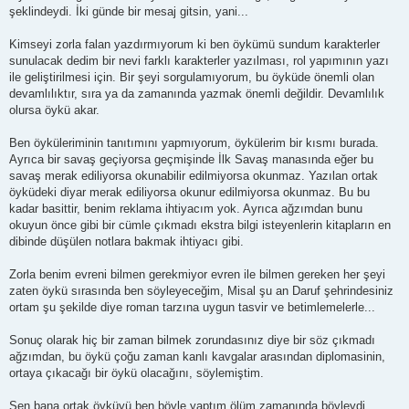
şeklindeydi. İki günde bir mesaj gitsin, yani...
Kimseyi zorla falan yazdırmıyorum ki ben öykümü sundum karakterler
sunulacak dedim bir nevi farklı karakterler yazılması, rol yapımının yazı
ile geliştirilmesi için. Bir şeyi sorgulamıyorum, bu öyküde önemli olan
devamlılıktır, sıra ya da zamanında yazmak önemli değildir. Devamlılık
olursa öykü akar.
Ben öyküleriminin tanıtımını yapmıyorum, öykülerim bir kısmı burada.
Ayrıca bir savaş geçiyorsa geçmişinde İlk Savaş manasında eğer bu
savaş merak ediliyorsa okunabilir edilmiyorsa okunmaz. Yazılan ortak
öyküdeki diyar merak ediliyorsa okunur edilmiyorsa okunmaz. Bu bu
kadar basittir, benim reklama ihtiyacım yok. Ayrıca ağzımdan bunu
okuyun önce gibi bir cümle çıkmadı ekstra bilgi isteyenlerin kitapların en
dibinde düşülen notlara bakmak ihtiyacı gibi.
Zorla benim evreni bilmen gerekmiyor evren ile bilmen gereken her şeyi
zaten öykü sırasında ben söyleyeceğim, Misal şu an Daruf şehrindesiniz
ortam şu şekilde diye roman tarzına uygun tasvir ve betimlemelerle...
Sonuç olarak hiç bir zaman bilmek zorundasınız diye bir söz çıkmadı
ağzımdan, bu öykü çoğu zaman kanlı kavgalar arasından diplomasinin,
ortaya çıkacağı bir öykü olacağını, söylemiştim.
Sen bana ortak öyküyü ben böyle yaptım ölüm zamanında böyleydi