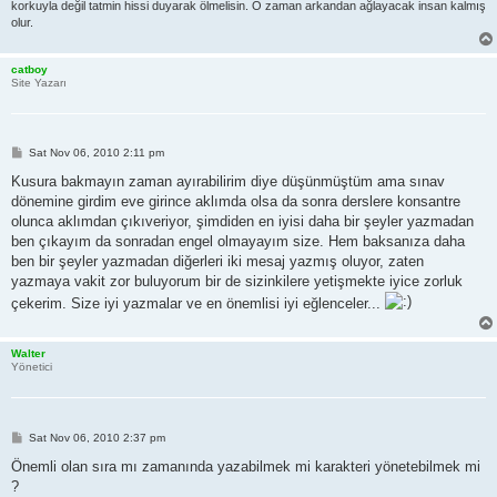
korkuyla değil tatmin hissi duyarak ölmelisin. O zaman arkandan ağlayacak insan kalmış
olur.
catboy
Site Yazarı
P
Sat Nov 06, 2010 2:11 pm
o
s
Kusura bakmayın zaman ayırabilirim diye düşünmüştüm ama sınav
t
dönemine girdim eve girince aklımda olsa da sonra derslere konsantre
olunca aklımdan çıkıveriyor, şimdiden en iyisi daha bir şeyler yazmadan
ben çıkayım da sonradan engel olmayayım size. Hem baksanıza daha
ben bir şeyler yazmadan diğerleri iki mesaj yazmış oluyor, zaten
yazmaya vakit zor buluyorum bir de sizinkilere yetişmekte iyice zorluk
çekerim. Size iyi yazmalar ve en önemlisi iyi eğlenceler...
Walter
Yönetici
P
Sat Nov 06, 2010 2:37 pm
o
s
Önemli olan sıra mı zamanında yazabilmek mi karakteri yönetebilmek mi
t
?