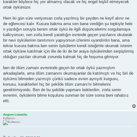
karakter böylece hiç yer almamış olacak ve hiç engel teşkil etmeyecek
ortak öykünüze.
Hem iki gün süre veriyorsan zorla yazılmış bir şeyden ne keyif alınır ne
de eğlencesi kalır. Kusura bakma ama sen bana verdiğin şu tepkiyle hele
o yazdığın soruyla benim ortak öykü ile ilgili düşüncelerimi sorgulamaya
kalkıyorsun, sen zorla kendi yarattığın evrende geçen yazılarını okutarak
bir nevi öykülerinin tanıtımını yapıyorsun izlenimi uyandırdın bana, ama
tekrar kusura bakma ben senin öykülerini kendi isteğimle okumak isterim
ortak öyküne katılmak için ille de iki de bir araya öykülerinden serpiştirmiş
olduğun yazıları okumak zorunda kalmak hiç de hoşuma gitmiyor.
ben de ölüm zamanı evreninde geçen bir ortak öykü yazmıştım
arkadaşlarla, ama ölüm zamanını okumayanlar da katılmıştı ve hiç biri de
öykümü bilmeden yazmıştı çünkü sadece evren aynıydı kurgusu,
konusu, karakterleri hiç bir şekilde ölüm zamanı'nı bilmelerini
gerektirmiyordu. Ben de bu şekilde yapmanı beklerdim, zorla senin
evrenini, öykülerini bilme koşulunu sunman bir süre sonra beni rahatsız
etti.
Aegron Linwelin
Kullanıcı