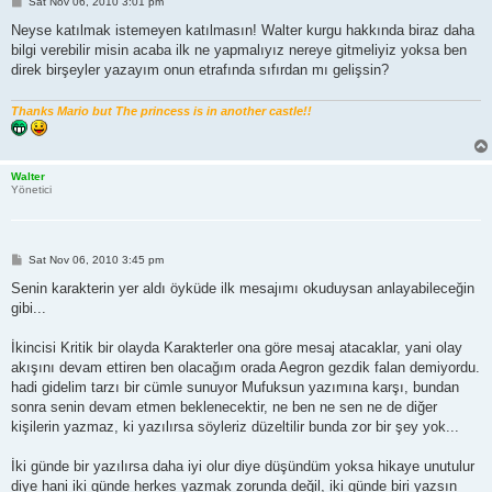
P
Sat Nov 06, 2010 3:01 pm
o
s
Neyse katılmak istemeyen katılmasın! Walter kurgu hakkında biraz daha
t
bilgi verebilir misin acaba ilk ne yapmalıyız nereye gitmeliyiz yoksa ben
direk birşeyler yazayım onun etrafında sıfırdan mı gelişsin?
Thanks Mario but The princess is in another castle!!
Walter
Yönetici
P
Sat Nov 06, 2010 3:45 pm
o
s
Senin karakterin yer aldı öyküde ilk mesajımı okuduysan anlayabileceğin
t
gibi...
İkincisi Kritik bir olayda Karakterler ona göre mesaj atacaklar, yani olay
akışını devam ettiren ben olacağım orada Aegron gezdik falan demiyordu.
hadi gidelim tarzı bir cümle sunuyor Mufuksun yazımına karşı, bundan
sonra senin devam etmen beklenecektir, ne ben ne sen ne de diğer
kişilerin yazmaz, ki yazılırsa söyleriz düzeltilir bunda zor bir şey yok...
İki günde bir yazılırsa daha iyi olur diye düşündüm yoksa hikaye unutulur
diye hani iki günde herkes yazmak zorunda değil, iki günde biri yazsın