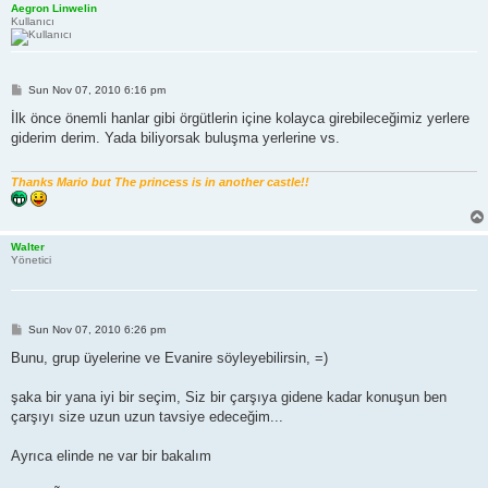
Aegron Linwelin
Kullanıcı
P
Sun Nov 07, 2010 6:16 pm
o
s
İlk önce önemli hanlar gibi örgütlerin içine kolayca girebileceğimiz yerlere
t
giderim derim. Yada biliyorsak buluşma yerlerine vs.
Thanks Mario but The princess is in another castle!!
Walter
Yönetici
P
Sun Nov 07, 2010 6:26 pm
o
s
Bunu, grup üyelerine ve Evanire söyleyebilirsin, =)
t
şaka bir yana iyi bir seçim, Siz bir çarşıya gidene kadar konuşun ben
çarşıyı size uzun uzun tavsiye edeceğim...
Ayrıca elinde ne var bir bakalım