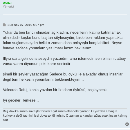
Walter
Yönetici
P
Sun Nov 07, 2010 5:27 pm
o
s
Yukarıda ben kırıcı olmadan açıkladım, nedenlerini katılıp katılmamak
t
elinizdedir keşke bunu baştan söyleseydin, birde beni reklam yapmakla
falan suçlamasaydın belki o zaman daha anlayışla karşılabilirdi. Neyse
buraya sadece yorumlarn yazılması lazım haklısınız.
Illyra sana gelince isteseydin yazardım ama istemedin sen bilirsin catboy
varsa varım diyorsun peki karar senindir...
şimdi bir şeyler yazacağım Sadece bu öykü ile alakadar olmuş insanları
değil tüm herkesin yorumlarını beklemekteyim...
Valcardo Rafuj, kanla yazılan bir İktidarın öyküsü, başlayacak...
İyi geceler Herkese...
Beş dakika süren savaşlar binlerce yıl süren efsaneler yaratır. O yüzden savaşta
korkuyla değil tatmin hissi duyarak ölmelisin. O zaman arkandan ağlayacak insan kalmış
olur.