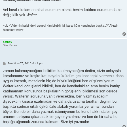
Vel hasıl-ı kelam en nihai durumum olarak benim katılma durumumda bir
değişiklik yok
Walter
..
<div>"Ademin kalbindeki geceyi kim bilebilir ki; karanlığın kendinden başka..?" Al-ta'ir
Bloodlust</div>
catboy
Site Yazarı
P
Sun Nov 07, 2010 4:41 pm
o
s
zaman bulamayacağımı belirttim katılmayacağım dedim, sizin anlayışla
t
karşılamanız ve keşke katılsaydın üzüldüm şeklinde tepki vermeniz daha
uygun kaçardı, meselenin hiç de büyütüldüğünü ben düşünmüyorum.
Walter kendi görüşlerini bildirdi, ben de kendiminkileri ama benim katılıp
katılmamam konusunda başkalarının görüşlerini bildirmesi son derece
yersiz. Walter'ın sorusuna yanıt verecektim, ben yazmayacağım
diyecektim kısaca uzatmadan ve daha da uzatma taraftarı değilim bu
başlıkta sadece ortak öykünüzle alakalı yorumlar yer almalı bundan
böyle. Ben de bir daha yazmak istemiyorum bu konu hakkında bir şey,
umarım tartışma çıkartacak bir şeyler yazılmaz ve ben de bir daha bu
başlığa uğramak zorunda kalmam. Size iyi yazmalar...