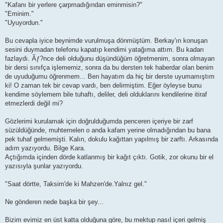
"Kafanı bir yerlere çarpmadığından eminmisin?"
"Eminim."
"Uyuyordun."
Bu cevapla iyice beynimde vurulmuşa dönmüştüm. Berkay'ın konuşan
sesini duymadan telefonu kapatıp kendimi yatağıma attım. Bu kadarı
fazlaydı. Ãƒ?nce deli olduğunu düşündüğüm öğretmenim, sonra olmayan
bir dersi sınıfça işlememiz, sonra da bu dersten tek haberdar olan benim
de uyuduğumu öğrenmem... Ben hayatım da hiç bir derste uyumamıştım
ki! O zaman tek bir cevap vardı, ben delirmiştim. Eğer öyleyse bunu
kendime söylemem bile tuhaftı, deliler, deli olduklarını kendilerine itiraf
etmezlerdi değil mi?
Gözlerimi kurulamak için doğrulduğumda penceren içeriye bir zarf
süzüldüğünde, muhtemelen o anda kafam yerine olmadığından bu bana
pek tuhaf gelmemişti. Kalın, dokulu kağıttan yapılmış bir zarftı. Arkasında
adım yazıyordu. Bilge Kara.
Açtığımda içinden dörde katlanmış bir kağıt çıktı. Gotik, zor okunu bir el
yazısıyla şunlar yazıyordu.
"Saat dörtte, Taksim'de ki Mahzen'de.Yalnız gel."
Ne gönderen nede başka bir şey...
Bizim evimiz en üst katta olduğuna göre, bu mektup nasıl içeri gelmiş