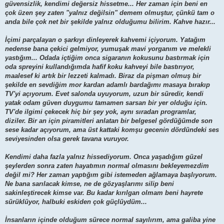
güvensizlik, kendimi değersiz hissetme... Her zaman için beni en
çok üzen şey zaten "yalnız değilsin" demem olmuştur, çünkü tam o
anda bile çok net bir şekilde yalnız olduğumu bilirim. Kahve hazır...
İçimi parçalayan o şarkıyı dinleyerek kahvemi içiyorum. Yatağım
nedense bana çekici gelmiyor, yumuşak mavi yorganım ve melekli
yastığım... Odada içtiğim onca sigaranın kokusunu bastırmak için
oda spreyini kullandığımda hafif koku kahveyi bile bastırıyor,
maalesef ki artık bir lezzeti kalmadı. Biraz da pişman olmuş bir
şekilde en sevdiğim mor kardan adamlı bardağımı masaya bırakıp
TV'yi açıyorum. Evet salonda uyuyorum, uzun bir süredir, kendi
yatak odam güven duygumu tamamen sarsan bir yer olduğu için.
TV'de ilgimi çekecek hiç bir şey yok, aynı sıradan programlar,
diziler. Bir an için piramitleri anlatan bir belgesel gördüğümde son
sese kadar açıyorum, ama üst kattaki komşu gecenin dördündeki ses
seviyesinden olsa gerek tavana vuruyor.
Kendimi daha fazla yalnız hissediyorum. Onca yaşadığım güzel
şeylerden sonra zaten hayatımın normal olmasını bekleyemezdim
değil mi? Her zaman yaptığım gibi istemeden ağlamaya başlıyorum.
Ne bana sarılacak kimse, ne de gözyaşlarımı silip beni
sakinleştirecek kimse var. Bu kadar kırılgan olmam beni hayrete
sürüklüyor, halbuki eskiden çok güçlüydüm...
İnsanların içinde olduğum sürece normal sayılırım, ama galiba yine