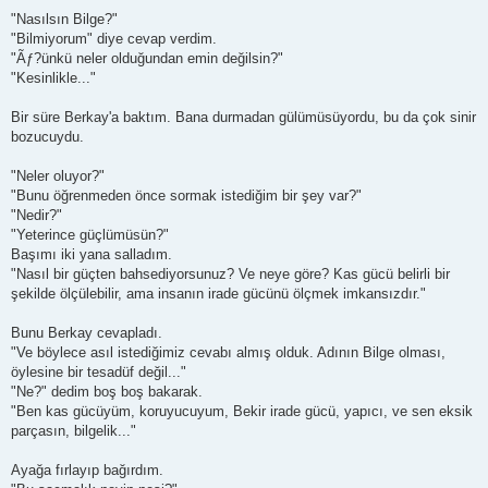
"Nasılsın Bilge?"
"Bilmiyorum" diye cevap verdim.
"Ãƒ?ünkü neler olduğundan emin değilsin?"
"Kesinlikle..."
Bir süre Berkay'a baktım. Bana durmadan gülümüsüyordu, bu da çok sinir
bozucuydu.
"Neler oluyor?"
"Bunu öğrenmeden önce sormak istediğim bir şey var?"
"Nedir?"
"Yeterince güçlümüsün?"
Başımı iki yana salladım.
"Nasıl bir güçten bahsediyorsunuz? Ve neye göre? Kas gücü belirli bir
şekilde ölçülebilir, ama insanın irade gücünü ölçmek imkansızdır."
Bunu Berkay cevapladı.
"Ve böylece asıl istediğimiz cevabı almış olduk. Adının Bilge olması,
öylesine bir tesadüf değil..."
"Ne?" dedim boş boş bakarak.
"Ben kas gücüyüm, koruyucuyum, Bekir irade gücü, yapıcı, ve sen eksik
parçasın, bilgelik..."
Ayağa fırlayıp bağırdım.