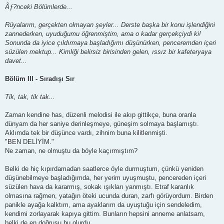
s
Ãƒ?nceki Bölümlerde...
t
Rüyalarım, gerçekten olmayan şeyler... Derste başka bir konu işlendiğini
zannederken, uyuduğumu öğrenmiştim, ama o kadar gerçekçiydi ki!
Sonunda da iyice çıldırmaya başladığımı düşünürken, penceremden içeri
süzülen mektup... Kimliği belirsiz birisinden gelen, ıssız bir kafeteryaya
davet...
Bölüm III - Sıradışı Sır
Tik, tak, tik tak...
Zaman kendine has, düzenli melodisi ile akıp gittikçe, buna oranla
dünyam da her saniye derinleşmeye, güneşim solmaya başlamıştı.
Aklımda tek bir düşünce vardı, zihnim buna kilitlenmişti.
"BEN DELİYİM."
Ne zaman, ne olmuştu da böyle kaçırmıştım?
Belki de hiç kıpırdamadan saatlerce öyle durmuştum, çünkü yeniden
düşünebilmeye başladığımda, her yerim uyuşmuştu, pencereden içeri
süzülen hava da kararmış, sokak ışıkları yanmıştı. Etraf karanlık
olmasına rağmen, yatağın öteki ucunda duran, zarfı görüyordum. Birden
panikle ayağa kalktım, ama ayaklarım da uyuştuğu için sendeledim,
kendimi zorlayarak kapıya gittim. Bunların hepsini anneme anlatsam,
belki de en doğrusu bu olurdu.