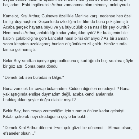
başladım. Eski İngiltere'de Arthur zamanında olan mimariyi anlatıyordu.
Kamelot, Kral Arthur, Guinevre özellikle Merlin'e karşı nedense hep özel
bir ilgi duymuştum. Geçenlerde izlediğim bir film de bunu pekiştirmişti.
Acaba gerçek hayatta büyü ve ya büyücülük olsa nasıl bir şey olurdu?
Hem acaba Arthur, anlatıldığı kadar yakışıklımıydı? Bir kraliçenin bile
kalbini çalabildiğine göre Lancelot nasıl birisi olmalıydı? Az bir zaman
sonra kitaptan uzaklaşmış bunları düşünürken zil çaldı. Henüz sınıfa
kimse gelmemişti.
Bekir Bey sınıftan içeriye girip paltosunu çıkarttığında boş sıralara şöyle
bir göz attı. Sonra bana döndü.
"Demek tek sen buradasın Bilge."
Buna verecek bir cevap bulamadım. Cidden diğerleri neredeydi ? Bana
yaklaştığında endişe duymadım değil, acaba kendi aralarında
fısıldaştıkları şeyler doğru olabilir miydi?
Bekir Bey, ben cevap vermediğim için sıramın önüne kadar gelmişti.
Kitabı çekerek neyi okuduğuma şöyle bir baktı.
"Demek Kral Arthur dönemi. Evet çok güzel bir dönemdi... Mimari olsun,
efsaneler olsun..."