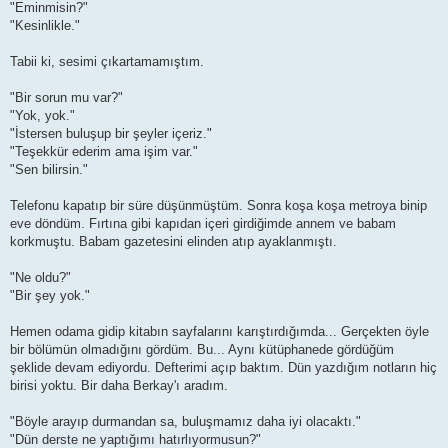
"Eminmisin?"
"Kesinlikle."
Tabii ki, sesimi çıkartamamıştım.
"Bir sorun mu var?"
"Yok, yok."
"İstersen buluşup bir şeyler içeriz."
"Teşekkür ederim ama işim var."
"Sen bilirsin."
Telefonu kapatıp bir süre düşünmüştüm. Sonra koşa koşa metroya binip
eve döndüm. Fırtına gibi kapıdan içeri girdiğimde annem ve babam
korkmuştu. Babam gazetesini elinden atıp ayaklanmıştı.
"Ne oldu?"
"Bir şey yok."
Hemen odama gidip kitabın sayfalarını karıştırdığımda... Gerçekten öyle
bir bölümün olmadığını gördüm. Bu... Aynı kütüphanede gördüğüm
şeklide devam ediyordu. Defterimi açıp baktım. Dün yazdığım notların hiç
birisi yoktu. Bir daha Berkay'ı aradım.
"Böyle arayıp durmandan sa, buluşmamız daha iyi olacaktı."
"Dün derste ne yaptığımı hatırlıyormusun?"