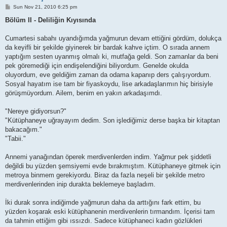
P
Sun Nov 21, 2010 6:25 pm
o
s
Bölüm II - Deliliğin Kıyısında
t
Cumartesi sabahı uyandığımda yağmurun devam ettiğini gördüm, dolukça
da keyifli bir şekilde giyinerek bir bardak kahve içtim. O sırada annem
yaptığım sesten uyanmış olmalı ki, mutfağa geldi. Son zamanlar da beni
pek göremediği için endişelendiğini biliyordum. Genelde okulda
oluyordum, eve geldiğim zaman da odama kapanıp ders çalışıyordum.
Sosyal hayatım ise tam bir fiyaskoydu, lise arkadaşlarımın hiç birisiyle
görüşmüyordum. Ailem, benim en yakın arkadaşımdı.
"Nereye gidiyorsun?"
"Kütüphaneye uğrayayım dedim. Son işlediğimiz derse başka bir kitaptan
bakacağım."
"Tabii."
Annemi yanağından öperek merdivenlerden indim. Yağmur pek şiddetli
değildi bu yüzden şemsiyemi evde bırakmıştım. Kütüphaneye gitmek için
metroya binmem gerekiyordu. Biraz da fazla neşeli bir şekilde metro
merdivenlerinden inip durakta beklemeye başladım.
İki durak sonra indiğimde yağmurun daha da arttığını fark ettim, bu
yüzden koşarak eski kütüphanenin merdivenlerin tırmandım. İçerisi tam
da tahmin ettiğim gibi ıssızdı. Sadece kütüphaneci kadın gözlükleri