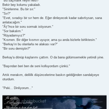
"Bu saçmalık neyin nesi?"
Bekir bey kolumu yakaladı.
"Sinirlenme. Bu bir sır."
"Sır?"
"Evet, sıradışı bir sır hem de. Eğer dinleyecek kadar sabırlıysan, sana
anlatacağım."
"Ãƒ?nce bir soru sormak istiyorum."
"Sor bakalım."
"Rüyadamıyız?"
"Kısmen. Bir diğer kısmın uyuyor, ama şu anda bizlerle birliktesin."
"Berkay'ın bu olanlarla ne alakası var?"
"Bir soru demiştin?"
Berkay'a dönüp kaşlarımı çattım. O da bana gülümsemekle yetindi yine.
"Başından beri ben de seni kolluyordum çünkü."
Artık merakım, delililk düşüncelerime baskın geldiğinden sandalyeye
oturdum.
"Peki... Dinliyorum..."