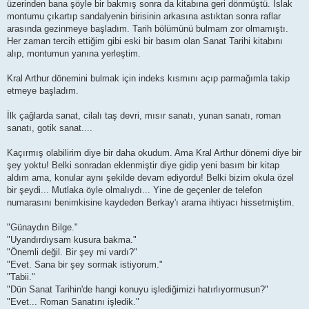
üzerinden bana şöyle bir bakmış sonra da kitabına geri dönmüştü. Islak
montumu çıkartıp sandalyenin birisinin arkasına astıktan sonra raflar
arasında gezinmeye başladım. Tarih bölümünü bulmam zor olmamıştı.
Her zaman tercih ettiğim gibi eski bir basım olan Sanat Tarihi kitabını
alıp, montumun yanına yerleştim.
Kral Arthur dönemini bulmak için indeks kısmını açıp parmağımla takip
etmeye başladım.
İlk çağlarda sanat, cilalı taş devri, mısır sanatı, yunan sanatı, roman
sanatı, gotik sanat....
Kaçırmış olabilirim diye bir daha okudum. Ama Kral Arthur dönemi diye bir
şey yoktu! Belki sonradan eklenmiştir diye gidip yeni basım bir kitap
aldım ama, konular aynı şekilde devam ediyordu! Belki bizim okula özel
bir şeydi... Mutlaka öyle olmalıydı... Yine de geçenler de telefon
numarasını benimkisine kaydeden Berkay'ı arama ihtiyacı hissetmiştim.
"Günaydın Bilge."
"Uyandırdıysam kusura bakma."
"Önemli değil. Bir şey mi vardı?"
"Evet. Sana bir şey sormak istiyorum."
"Tabii."
"Dün Sanat Tarihin'de hangi konuyu işlediğimizi hatırlıyormusun?"
"Evet... Roman Sanatını işledik."