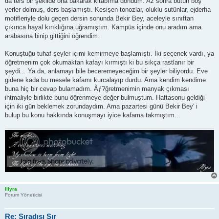
da ters bir şekilde ona bakarak kitabıma döndüm. Az sonra bütün boş
yerler dolmuş, ders başlamıştı. Kesişen tonozlar, oluklu sutünlar, ejderha
motifleriyle dolu geçen dersin sonunda Bekir Bey, aceleyle sınıftan
çıkınca hayal kırıklığına uğramıştım. Kampüs içinde onu aradım ama
arabasına binip gittiğini öğrendim.
Konuştuğu tuhaf şeyler içimi kemirmeye başlamıştı. İki seçenek vardı, ya
öğretmenim çok okumaktan kafayı kırmıştı ki bu sıkça rastlanır bir
şeydi... Ya da, anlamayı bile beceremeyeceğim bir şeyler biliyordu. Eve
gidene kada bu mesele kafamı kurcalayıp durdu. Ama kendim kendime
buna hiç bir cevap bulamadım. Ãƒ?ğretmenimin manyak çıkması
ihtmaliyle birlikte bunu öğrenmeye değer bulmuştum. Haftasonu geldiği
için iki gün beklemek zorundaydım. Ama pazartesi günü Bekir Bey' i
bulup bu konu hakkında konuşmayı iyice kafama takmıştım...
Illyra
Forum Yöneticisi
Re: Sıradışı Sır