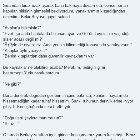
Sıramdan biraz uzaklaşarak bana bakmaya devam etti, bense her an
kapıdan birisinin girmesini bekliyordum, yanaklarımın kızardığından
emindim. Bekir Bey ise gayet sakindi.
"Avalon'u bilirmisin?"
"Evet. şu anda haritalarda bulunamayan ve Göl'ün Leydisinin yaşadığı
sisler adası değil mi?"
"Ãƒ?yle de diyebiliriz. Ama yerinin bilinmediği konusunda yanılıyorsun."
"Kitaplar öyle yazıyor..."
"Benim kitaplardan daha güvenilir kaynaklarım var."
Bu kaynaklar ne olabilirdi acaba? Merakım, tedirginliğimi
bastırmıştı.Yutkunarak sordum.
"Ne gibi?"
Bana dönerek doğrudan gözlerimin içine bakınca, kendimi hayatımda
hissetmediğim kadar tuhaf hissettim. Sanki ruhumun derinliklerine iniyor
gibiydi. Konuştuğunda sesi fısıltılıydı.
"Doğa üstü şeylere inanırmısın?"
"Biraz..."
O sırada Berkay sınıftan içeri girince konuşmamız yarım kesilmşti. Biraz