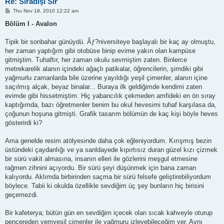
Re: Sıradışı Sır
P
Thu Nov 18, 2010 12:22 am
o
s
Bölüm I - Avalon
t
Tipik bir sonbahar günüydü. Ãƒ?niversiteye başlayalı bir kaç ay olmuştu,
her zaman yaptığım gibi otobüse binip evime yakın olan kampüse
gitmiştim. Tuhaftır, her zaman okulu sevmiştim zaten. Binlerce
metrekarelik alanın içindeki ağaçlı patikalar, öğrencilerin, şimdiki gibi
yağmurlu zamanlarda bile üzerine yayıldığı yeşil çimenler, alanın içine
saçılmış alçak, beyaz binalar... Buraya ilk geldiğimde kendimi zaten
evimde gibi hissetmiştim. Hiç yabancılık çekmeden amfideki en ön sıray
kaptığımda, bazı öğretmenler benim bu okul hevesimi tuhaf karşılasa da,
çoğunun hoşuna gitmişti. Grafik tasarım bölümün de kaç kişi böyle heves
gösterirdi ki?
Ama genelde resim atölyesinde daha çok eğleniyordum. Kırışmış bezin
üstündeki çaydanlığı ve ya sanldayede kıpırtısız duran güzel kızı çizmek
bir sürü vakit almasına, insanın elleri ile gözlerini meşgul etmesine
rağmen zihnini açıyordu. Bir sürü şeyi düşünmek için bana zaman
kalıyordu. Aklımda birbirinden saçma bir sürü felsefe geliştirebiliyordum
böylece. Tabii ki okulda özellikle sevdiğim üç şey bunların hiç birisini
geçemezdi.
Bir kafeterya; bütün gün en sevdiğim içecek olan sıcak kahveyle oturup
pencereden yemyeşil çimenler ile yağmuru izleyebileceğim yer. Aynı