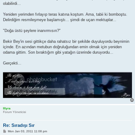
olabilirdi...
Yeniden yerimden fırlayıp teras katına koştum. Ama, tabii ki bomboştu.
Delirdiğim resmileşmeye başlamıştı... şimdi de uçan mektuplar...
"Doğa üstü şeylere inanırmısın?"
Bekir Bey'in sesi gittikçe daha rahatsız bir şekilde duyuluyordu beynimin
içinde. En azından metubun doğruluğundan emin olmak için yeniden
odama gittim. Son bıraktığım gibi yatağın üzerinde duruyordu...
Gerçekti...
Illyra
Forum Yöneticisi
Re: Sıradışı Sır
P
Mon Jan 03, 2011 11:08 pm
o