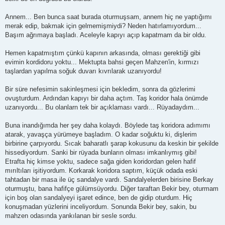
Annem... Ben bunca saat burada oturmuşsam, annem hiç ne yaptığımı
merak edip, bakmak için gelmemişmiydi? Neden hatırlamıyordum...
Başım ağrımaya başladı. Aceleyle kapıyı açıp kapatmam da bir oldu.
Hemen kapatmıştım çünkü kapının arkasında, olması gerektiği gibi
evimin kordidoru yoktu... Mektupta bahsi geçen Mahzen'in, kırmızı
taşlardan yapılma soğuk duvarı kıvrılarak uzanıyordu!
Bir süre nefesimin sakinleşmesi için bekledim, sonra da gözlerimi
ovuşturdum. Ardından kapıyı bir daha açtım. Taş koridor hala önümde
uzanıyordu... Bu olanlarn tek bir açıklaması vardı... Rüyadaydım...
Buna inandığımda her şey daha kolaydı. Böylede taş koridora adımımı
atarak, yavaşça yürümeye başladım. O kadar soğuktu ki, dişlerim
birbirine çarpıyordu. Sıcak baharatlı şarap kokusunu da keskin bir şekilde
hissediyordum. Sanki bir rüyada bunların olması imkanlıymış gibi!
Etrafta hiç kimse yoktu, sadece sağa giden koridordan gelen hafif
mırıltıları işitiyordum. Korkarak koridora saptım, küçük odada eski
tahtadan bir masa ile üç sandalye vardı. Sandalyelerden birisine Berkay
oturmuştu, bana hafifçe gülümsüyordu. Diğer taraftan Bekir bey, oturmam
için boş olan sandalyeyi işaret edince, ben de gidip oturdum. Hiç
konuşmadan yüzlerini inceliyordum. Sonunda Bekir bey, sakin, bu
mahzen odasında yankılanan bir sesle sordu.