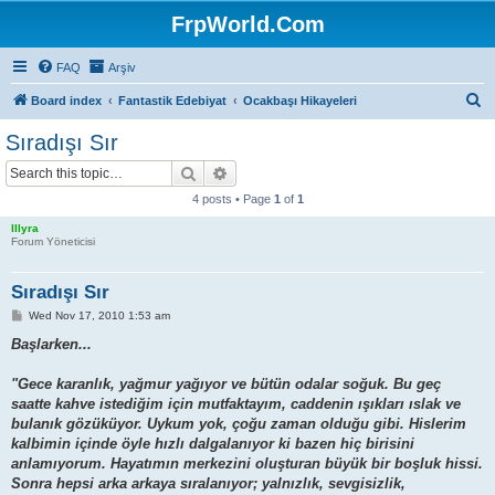
FrpWorld.Com
FAQ
Arşiv
S
Board index
Fantastik Edebiyat
Ocakbaşı Hikayeleri
e
Sıradışı Sır
a
Search
Advanced search
r
4 posts • Page
1
of
1
c
Illyra
h
Forum Yöneticisi
Sıradışı Sır
P
Wed Nov 17, 2010 1:53 am
o
s
Başlarken...
t
"Gece karanlık, yağmur yağıyor ve bütün odalar soğuk. Bu geç
saatte kahve istediğim için mutfaktayım, caddenin ışıkları ıslak ve
bulanık gözüküyor. Uykum yok, çoğu zaman olduğu gibi. Hislerim
kalbimin içinde öyle hızlı dalgalanıyor ki bazen hiç birisini
anlamıyorum. Hayatımın merkezini oluşturan büyük bir boşluk hissi.
Sonra hepsi arka arkaya sıralanıyor; yalnızlık, sevgisizlik,