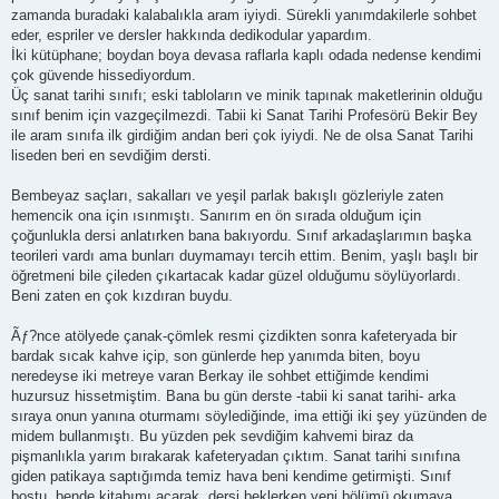
zamanda buradaki kalabalıkla aram iyiydi. Sürekli yanımdakilerle sohbet
eder, espriler ve dersler hakkında dedikodular yapardım.
İki kütüphane; boydan boya devasa raflarla kaplı odada nedense kendimi
çok güvende hissediyordum.
Üç sanat tarihi sınıfı; eski tabloların ve minik tapınak maketlerinin olduğu
sınıf benim için vazgeçilmezdi. Tabii ki Sanat Tarihi Profesörü Bekir Bey
ile aram sınıfa ilk girdiğim andan beri çok iyiydi. Ne de olsa Sanat Tarihi
liseden beri en sevdiğim dersti.
Bembeyaz saçları, sakalları ve yeşil parlak bakışlı gözleriyle zaten
hemencik ona için ısınmıştı. Sanırım en ön sırada olduğum için
çoğunlukla dersi anlatırken bana bakıyordu. Sınıf arkadaşlarımın başka
teorileri vardı ama bunları duymamayı tercih ettim. Benim, yaşlı başlı bir
öğretmeni bile çileden çıkartacak kadar güzel olduğumu söylüyorlardı.
Beni zaten en çok kızdıran buydu.
Ãƒ?nce atölyede çanak-çömlek resmi çizdikten sonra kafeteryada bir
bardak sıcak kahve içip, son günlerde hep yanımda biten, boyu
neredeyse iki metreye varan Berkay ile sohbet ettiğimde kendimi
huzursuz hissetmiştim. Bana bu gün derste -tabii ki sanat tarihi- arka
sıraya onun yanına oturmamı söylediğinde, ima ettiği iki şey yüzünden de
midem bullanmıştı. Bu yüzden pek sevdiğim kahvemi biraz da
pişmanlıkla yarım bırakarak kafeteryadan çıktım. Sanat tarihi sınıfına
giden patikaya saptığımda temiz hava beni kendime getirmişti. Sınıf
boştu, bende kitabımı açarak, dersi beklerken yeni bölümü okumaya