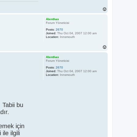
T
o
p
Alenthas
Forum Yöneticisi
Posts:
2670
Joined:
Thu Oct 04, 2007 12:00 am
Location:
Innsmouth
T
o
p
Alenthas
Forum Yöneticisi
Posts:
2670
Joined:
Thu Oct 04, 2007 12:00 am
Location:
Innsmouth
 Tabii bu
dır.
lemek için
e ilgili