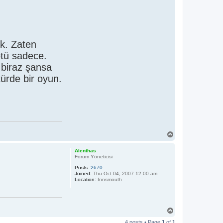
ok. Zaten
ötü sadece.
 biraz şansa
türde bir oyun.
T
o
p
Alenthas
Forum Yöneticisi
Posts:
2670
Joined:
Thu Oct 04, 2007 12:00 am
Location:
Innsmouth
T
o
4 posts • Page
1
of
1