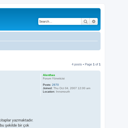
Search
Advanced search
4 posts • Page
1
of
1
Alenthas
Forum Yöneticisi
Posts:
2670
Joined:
Thu Oct 04, 2007 12:00 am
Location:
Innsmouth
kitaplar yazmaktadır.
 bu şekilde bir çok