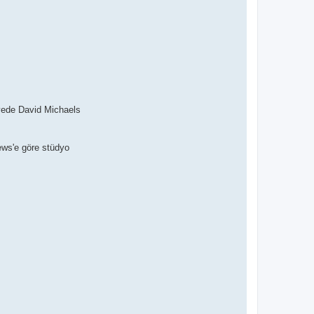
ayede David Michaels
ews'e göre stüdyo