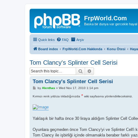
FrpWorld.Com
Baska bir dunya var gercekle hayal
Quick links
FAQ
Arşiv
Board index
FrpWorld.Com Hakkında
Konu Ötesi
Haya
Tom Clancy's Splinter Cell Serisi
Search
Advanced search
Tom Clancy's Splinter Cell Serisi
P
by
Alenthas
»
Wed Nov 17, 2010 1:14 pm
o
s
*
Kırmızı renk yıldıza tıkladığınızda
wiki sayfasına yönlendirileceksiniz.
t
Yaklaşık bir hafta önce 30 liraya aldığım Splinter Cell Col
Oyunlara geçmeden önce Tom Clancy'yi ve Splinter Cell'i kı
Tom Clancy ile işbirliği içinde olmamakla beraber farklı yaza