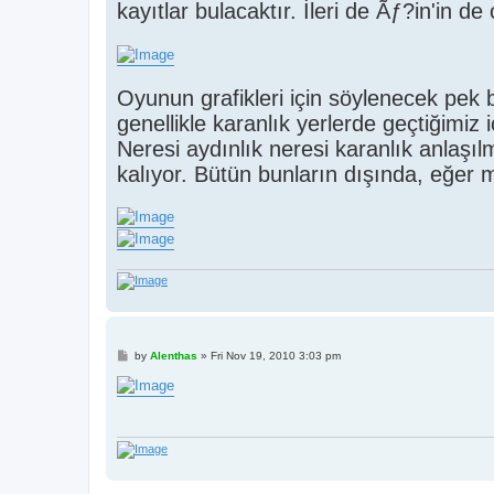
kayıtlar bulacaktır. İleri de Ãƒ?in'in de
Oyunun grafikleri için söylenecek pek 
genellikle karanlık yerlerde geçtiğimiz
Neresi aydınlık neresi karanlık anlaş
kalıyor. Bütün bunların dışında, eğer m
P
by
Alenthas
»
Fri Nov 19, 2010 3:03 pm
o
s
t