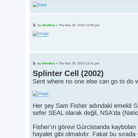
P
by
Alenthas
»
Thu Nov 18, 2010 12:40 pm
o
s
t
P
by
Alenthas
»
Thu Nov 18, 2010 12:41 pm
o
Splinter Cell (2002)
s
t
Sent where no one else can go to do 
Her şey Sam Fisher adındaki emekli 
sefer SEAL olarak değil, NSA'da (Natio
Fisher'ın görevi Gürcistanda kaybolan ik
hayalet gibi olmalıdır. Fakat bu sırada Gü