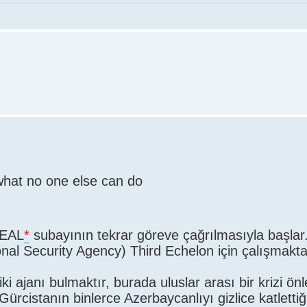
what no one else can do
SEAL
*
subayının tekrar göreve çağrılmasıyla başlar.
nal Security Agency) Third Echelon için çalışmakta
i ajanı bulmaktır, burada uluslar arası bir krizi ön
rcistanın binlerce Azerbaycanlıyı gizlice katlettiği il