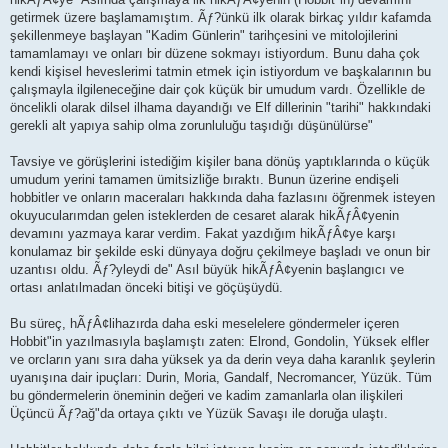
getirmek üzere başlamamıştım. Ãƒ?ünkü ilk olarak birkaç yıldır kafamda
şekillenmeye başlayan "Kadim Günlerin" tarihçesini ve mitolojilerini
tamamlamayı ve onları bir düzene sokmayı istiyordum. Bunu daha çok
kendi kişisel heveslerimi tatmin etmek için istiyordum ve başkalarının bu
çalışmayla ilgileneceğine dair çok küçük bir umudum vardı. Özellikle de
öncelikli olarak dilsel ilhama dayandığı ve Elf dillerinin "tarihi" hakkındaki
gerekli alt yapıya sahip olma zorunluluğu taşıdığı düşünülürse"
Tavsiye ve görüşlerini istediğim kişiler bana dönüş yaptıklarında o küçük
umudum yerini tamamen ümitsizliğe bıraktı. Bunun üzerine endişeli
hobbitler ve onların maceraları hakkında daha fazlasını öğrenmek isteyen
okuyucularımdan gelen isteklerden de cesaret alarak hikÃƒÂ¢yenin
devamını yazmaya karar verdim. Fakat yazdığım hikÃƒÂ¢ye karşı
konulamaz bir şekilde eski dünyaya doğru çekilmeye başladı ve onun bir
uzantısı oldu. Ãƒ?yleydi de" Asıl büyük hikÃƒÂ¢yenin başlangıcı ve
ortası anlatılmadan önceki bitişi ve göçüşüydü.
Bu süreç, hÃƒÂ¢lihazırda daha eski meselelere göndermeler içeren
Hobbit"in yazılmasıyla başlamıştı zaten: Elrond, Gondolin, Yüksek elfler
ve orcların yanı sıra daha yüksek ya da derin veya daha karanlık şeylerin
uyanışına dair ipuçları: Durin, Moria, Gandalf, Necromancer, Yüzük. Tüm
bu göndermelerin öneminin değeri ve kadim zamanlarla olan ilişkileri
Üçüncü Ãƒ?ağ"da ortaya çıktı ve Yüzük Savaşı ile doruğa ulaştı.