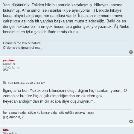
Yani düşünün ki Tolkien bile bu sorunla karşılaşmış. Hİkayesi saçma
bulunmuş. Ama şimdi ise insanlar ikiye ayrılıyorlar =) Belkide hikaye
kadar olaya bakış açısının da etkisi vardır. İnsanları memnun etmeye
çalıştıkça aslında bir yandan başkalarını mutsuz edeceğiz. Belki de en
dengeli noktası bizim en çok hoşumuza giden şekliyle yazmak. Ãƒ?ünkü
kendimizi en iyi o şekilde ifade etmiş oluruz.
Chaos is the law of nature,
Order is the dream of man.
yeminer
Kullanıcı
P
Tue Dec 21, 2010 7:44 am
o
s
İlginç ama ben Yüzüklerin Efendisini eleştirdiğimi hiç hatırlamıyorum. O
t
zamanlar bu türe hiç alışık olmadığımdan ve okurken çok
heyecanlandığımdan mıdır acaba diye düşünüyorum.
her zaman yalan söyle ki, kimse yalan söylediğini anlayamasın
güç amacın, k
Efla
Site Admin