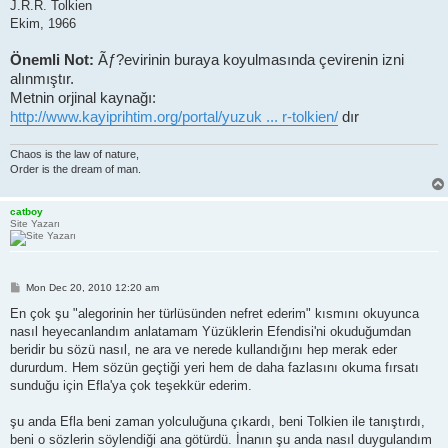
J.R.R. Tolkien
Ekim, 1966
Önemli Not:
Ãƒ?evirinin buraya koyulmasında çevirenin izni
alınmıştır.
Metnin orjinal kaynağı:
http://www.kayiprihtim.org/portal/yuzuk ... r-tolkien/
dır
Chaos is the law of nature,
Order is the dream of man.
catboy
Site Yazarı
P
Mon Dec 20, 2010 12:20 am
o
s
En çok şu "alegorinin her türlüsünden nefret ederim" kısmını okuyunca
t
nasıl heyecanlandım anlatamam Yüzüklerin Efendisi'ni okuduğumdan
beridir bu sözü nasıl, ne ara ve nerede kullandığını hep merak eder
dururdum. Hem sözün geçtiği yeri hem de daha fazlasını okuma fırsatı
sunduğu için Efla'ya çok teşekkür ederim.
şu anda Efla beni zaman yolculuğuna çıkardı, beni Tolkien ile tanıştırdı,
beni o sözlerin söylendiği ana götürdü. İnanın şu anda nasıl duygulandım