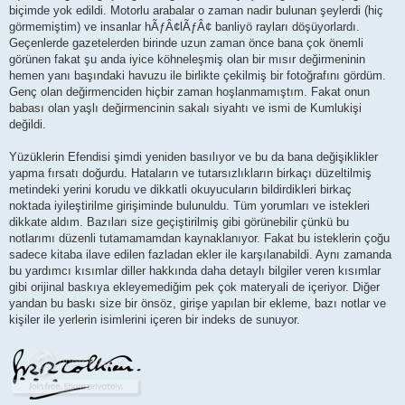
biçimde yok edildi. Motorlu arabalar o zaman nadir bulunan şeylerdi (hiç
görmemiştim) ve insanlar hÃƒÂ¢lÃƒÂ¢ banliyö rayları döşüyorlardı.
Geçenlerde gazetelerden birinde uzun zaman önce bana çok önemli
görünen fakat şu anda iyice köhneleşmiş olan bir mısır değirmeninin
hemen yanı başındaki havuzu ile birlikte çekilmiş bir fotoğrafını gördüm.
Genç olan değirmenciden hiçbir zaman hoşlanmamıştım. Fakat onun
babası olan yaşlı değirmencinin sakalı siyahtı ve ismi de Kumlukişi
değildi.
Yüzüklerin Efendisi şimdi yeniden basılıyor ve bu da bana değişiklikler
yapma fırsatı doğurdu. Hataların ve tutarsızlıkların birkaçı düzeltilmiş
metindeki yerini korudu ve dikkatli okuyucuların bildirdikleri birkaç
noktada iyileştirilme girişiminde bulunuldu. Tüm yorumları ve istekleri
dikkate aldım. Bazıları size geçiştirilmiş gibi görünebilir çünkü bu
notlarımı düzenli tutamamamdan kaynaklanıyor. Fakat bu isteklerin çoğu
sadece kitaba ilave edilen fazladan ekler ile karşılanabildi. Aynı zamanda
bu yardımcı kısımlar diller hakkında daha detaylı bilgiler veren kısımlar
gibi orijinal baskıya ekleyemediğim pek çok materyali de içeriyor. Diğer
yandan bu baskı size bir önsöz, girişe yapılan bir ekleme, bazı notlar ve
kişiler ile yerlerin isimlerini içeren bir indeks de sunuyor.