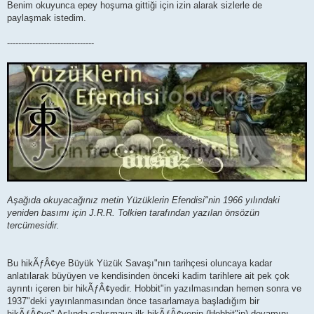
Benim okuyunca epey hoşuma gittiği için izin alarak sizlerle de
paylaşmak istedim.
-------------------------------
Aşağıda okuyacağınız metin Yüzüklerin Efendisi"nin 1966 yılındaki
yeniden basımı için J.R.R. Tolkien tarafından yazılan önsözün
tercümesidir.
Bu hikÃƒÂ¢ye Büyük Yüzük Savaşı"nın tarihçesi oluncaya kadar
anlatılarak büyüyen ve kendisinden önceki kadim tarihlere ait pek çok
ayrıntı içeren bir hikÃƒÂ¢yedir. Hobbit"in yazılmasından hemen sonra ve
1937"deki yayınlanmasından önce tasarlamaya başladığım bir
hikÃƒÂ¢ye" Aslında çalışmaya ilk hikÃƒÂ¢yenin (Hobbit"in) devamını