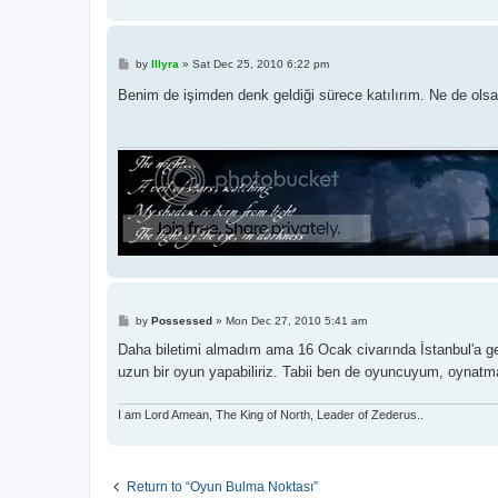
P
by
Illyra
»
Sat Dec 25, 2010 6:22 pm
o
s
Benim de işimden denk geldiği sürece katılırım. Ne de olsa
t
P
by
Possessed
»
Mon Dec 27, 2010 5:41 am
o
s
Daha biletimi almadım ama 16 Ocak civarında İstanbul'a g
t
uzun bir oyun yapabiliriz. Tabii ben de oyuncuyum, oynatm
I am Lord Amean, The King of North, Leader of Zederus..
Return to “Oyun Bulma Noktası”