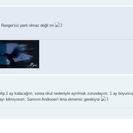
 Ranger'siz parti olmaz değil mi
elip 1 ay kalacağım, sonra okul nedeniyle ayrılmak zorundayım. 1 ay boyunc
ayı bilmiyorum. Sanırım Androner'i ikna etmemiz gerekiyor