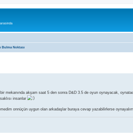
 arasinda
 Bulma Noktası
i bir mekanında akşam saat 5 den sonra D&D 3.5 de oyun oynayacak, oynata
aklısı insanlar
emedim onnüçün uygun olan arkadaşlar buraya cevap yazabilirlerse oynayalım