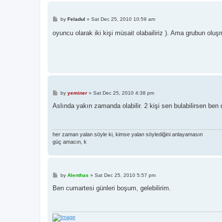
P
by
Feladul
»
Sat Dec 25, 2010 10:59 am
o
s
oyuncu olarak iki kişi müsait olabailiriz ). Ama grubun ol
t
P
by
yeminer
»
Sat Dec 25, 2010 4:38 pm
o
s
Aslında yakın zamanda olabilir. 2 kişi sen bulabilirsen ben de 
t
her zaman yalan söyle ki, kimse yalan söylediğini anlayamasın
güç amacın, k
P
by
Alenthas
»
Sat Dec 25, 2010 5:57 pm
o
s
Ben cumartesi günleri boşum, gelebilirim.
t