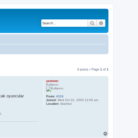
Search
Advanced search
6 posts • Page
1
of
1
yeminer
Kullanıcı
cak oyuncular
Posts:
4316
Joined:
Wed Oct 01, 2003 12:00 am
Location:
istanbul
.
T
o