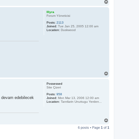
T
o
p
Illyra
Forum Yöneticisi
Posts:
2113
Joined:
Tue Jan 25, 2005 12:00 am
Location:
Duskwood
T
o
p
Possessed
Site Çizeri
Posts:
958
a devam edebilecek
Joined:
Mon Mar 13, 2006 12:00 am
Location:
Tanrilarin Unuttugu Yerden...
T
o
6 posts • Page
1
of
1
p