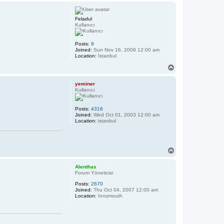
p
Feladul
Kullanıcı
Posts:
9
Joined:
Sun Nov 16, 2008 12:00 am
Location:
İstanbul
T
o
p
yeminer
Kullanıcı
Posts:
4316
Joined:
Wed Oct 01, 2003 12:00 am
Location:
istanbul
T
o
p
Alenthas
Forum Yöneticisi
Posts:
2670
Joined:
Thu Oct 04, 2007 12:00 am
Location:
Innsmouth