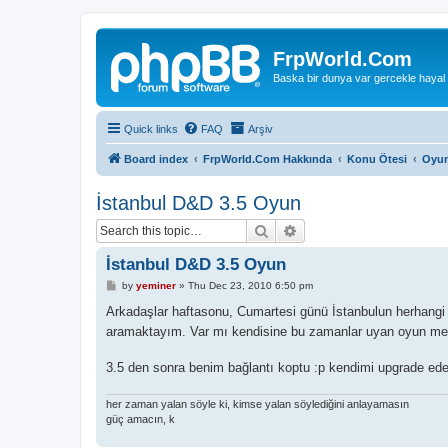
FrpWorld.Com
Baska bir dunya var gercekle hayal
Quick links
FAQ
Arşiv
Board index
FrpWorld.Com Hakkında
Konu Ötesi
Oyun
İstanbul D&D 3.5 Oyun
Search
Advanced search
İstanbul D&D 3.5 Oyun
P
by
yeminer
»
Thu Dec 23, 2010 6:50 pm
o
s
Arkadaşlar haftasonu, Cumartesi günü İstanbulun herhang
t
aramaktayım. Var mı kendisine bu zamanlar uyan oyun mes
3.5 den sonra benim bağlantı koptu :p kendimi upgrade ed
her zaman yalan söyle ki, kimse yalan söylediğini anlayamasın
güç amacın, k