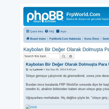
FrpWorld.Com
Baska bir dunya var gercekle hayal
Quick links
FAQ
Arşiv
Board index
FrpWorld.Com Hakkında
Konu Ötesi
Serb
Kaybolan Bir Değer Olarak Dolmuşta 
Search
Advanced search
Kaybolan Bir Değer Olarak Dolmuşta Para
P
by
Lydronk
»
Sat Sep 06, 2014 9:46 pm
o
s
Siteye girmeye çalıştımdı da giremedimdi, sonra yine dened
t
Bundan önce buralarda FRP World'ün sonunda diye bir başlık 
istedim ki, ahalinin birbirinden haberi olsun siteye girip çık
Uğrayanlara merhabalar. Hiç değilse şöyle bir, "siteye giriş y