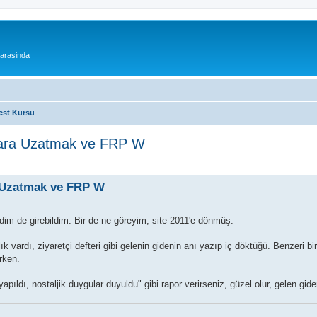
 arasinda
est Kürsü
Para Uzatmak ve FRP W
 Uzatmak ve FRP W
im de girebildim. Bir de ne göreyim, site 2011'e dönmüş.
vardı, ziyaretçi defteri gibi gelenin gidenin anı yazıp iç döktüğü. Benzeri bi
arken.
apıldı, nostaljik duygular duyuldu" gibi rapor verirseniz, güzel olur, gelen gide