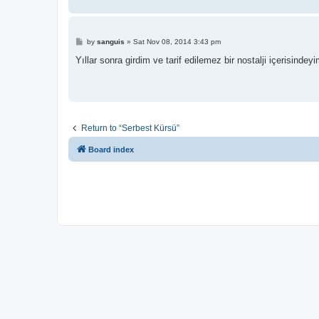
P
by
sanguis
»
Sat Nov 08, 2014 3:43 pm
o
s
Yıllar sonra girdim ve tarif edilemez bir nostalji içerisindeyi
t
Return to “Serbest Kürsü”
Board index