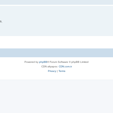
m.
Powered by
phpBB
® Forum Software © phpBB Limited
CDN altyapısı:
CDN.com.tr
Privacy
|
Terms