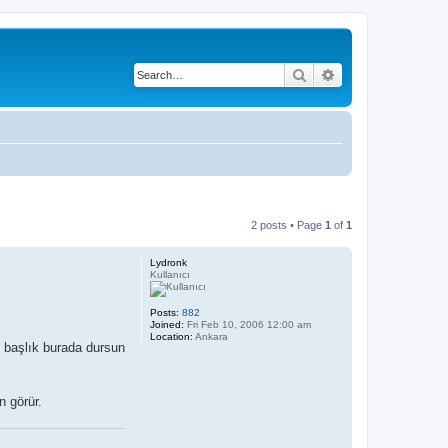
Search
Advanced search
2 posts • Page
1
of
1
Lydronk
Kullanıcı
Posts:
882
Joined:
Fri Feb 10, 2006 12:00 am
Location:
Ankara
r başlık burada dursun
n görür.