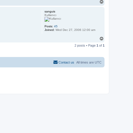
T
o
p
sanguis
Kullanıcı
Posts:
45
Joined:
Wed Dec 27, 2006 12:00 am
T
o
2 posts • Page
1
of
1
p
Contact us
All times are
UTC