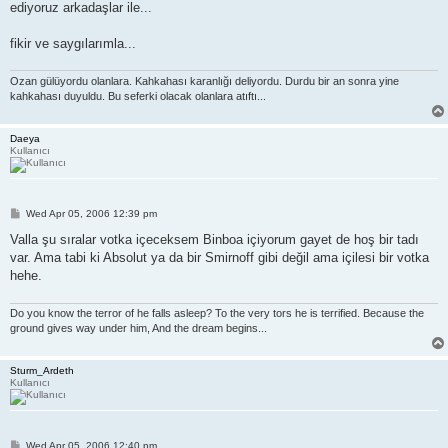
ediyoruz arkadaşlar ile...
fikir ve saygılarımla...
Ozan gülüyordu olanlara. Kahkahası karanlığı deliyordu. Durdu bir an sonra yine
kahkahası duyuldu. Bu seferki olacak olanlara atıftı...
Daeya
Kullanıcı
P
Wed Apr 05, 2006 12:39 pm
o
s
Valla şu sıralar votka içeceksem Binboa içiyorum gayet de hoş bir tadı
t
var. Ama tabi ki Absolut ya da bir Smirnoff gibi değil ama içilesi bir votka
hehe.
Do you know the terror of he falls asleep? To the very tors he is terrified. Because the
ground gives way under him, And the dream begins...
Sturm_Ardeth
Kullanıcı
P
Wed Apr 05, 2006 12:40 pm