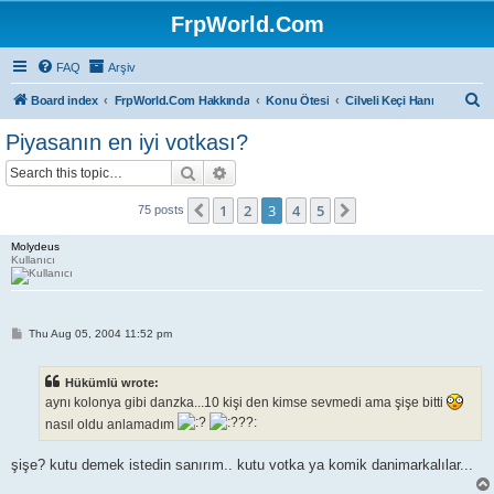
FrpWorld.Com
FAQ
Arşiv
S
Board index
FrpWorld.Com Hakkında
Konu Ötesi
Cilveli Keçi Hanı
e
Piyasanın en iyi votkası?
a
Search
Advanced search
r
c
1
2
3
4
5
Previous
Next
75 posts
h
Molydeus
Kullanıcı
P
Thu Aug 05, 2004 11:52 pm
o
s
t
Hükümlü wrote:
aynı kolonya gibi danzka...10 kişi den kimse sevmedi ama şişe bitti
nasıl oldu anlamadım
şişe? kutu demek istedin sanırım.. kutu votka ya komik danimarkalılar...