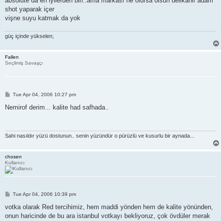
absolute da en iyilerden biri..ama markası ne olursa olsun delikanlı adam
shot yaparak içer
vişne suyu katmak da yok
güç içinde yükselen;
Fallen
Seçilmiş Savaşçı
P
Tue Apr 04, 2006 10:27 pm
o
s
Nemirof derim... kalite had safhada..
t
Sahi nasıldır yüzü dostunun.. senin yüzündür o pürüzlü ve kusurlu bir aynada...
chosen
Kullanıcı
P
Tue Apr 04, 2006 10:39 pm
o
s
votka olarak Red tercihimiz, hem maddi yönden hem de kalite yönünden,
t
onun haricinde de bu ara istanbul votkayı bekliyoruz, çok övdüler merak