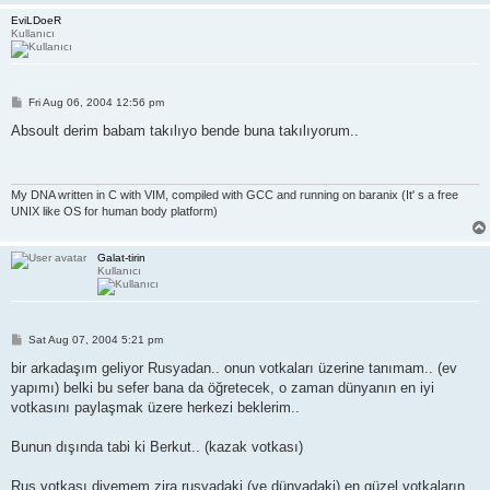
EviLDoeR
Kullanıcı
P
Fri Aug 06, 2004 12:56 pm
o
s
Absoult derim babam takılıyo bende buna takılıyorum..
t
My DNA written in C with VIM, compiled with GCC and running on baranix (It' s a free
UNIX like OS for human body platform)
Galat-tirin
Kullanıcı
P
Sat Aug 07, 2004 5:21 pm
o
s
bir arkadaşım geliyor Rusyadan.. onun votkaları üzerine tanımam.. (ev
t
yapımı) belki bu sefer bana da öğretecek, o zaman dünyanın en iyi
votkasını paylaşmak üzere herkezi beklerim..
Bunun dışında tabi ki Berkut.. (kazak votkası)
Rus votkası diyemem zira rusyadaki (ve dünyadaki) en güzel votkaların