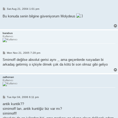
P
Sat Aug 21, 2004 1:01 pm
o
s
Bu konuda senin bilgine güveniyorum Molydeus
t
barabus
Kullanıcı
P
Mon Nov 21, 2005 7:29 pm
o
s
Smirnoff değilse absolut gerisi aynı ,, ama geçenlerde rusyadan bi
t
arkadaş getirmiş o içkiyle ölmek çok da kötü bi son olmaz gibi geliyo
zalhonan
Kullanıcı
P
Tue Apr 04, 2006 6:11 pm
o
s
antik kuntik??
t
simirnoff lan..antik kuntiğiz biz var mı?
simirnoff!