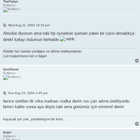
ThePatryn
Kullanıcı
P
Wed Aug 11, 2004 10:19 pm
o
s
Absolut diyorum ama tabi frp oynarken içersen zaten bir cüce olmadıkça
t
direkt kafayı bulursun herhalde
Kötüler her zaman yenilgiye ve ölüme mahkumlardır.
Lye nuquernuva sen e dagor
QuelSaruk
Kullanıcı
P
Sun Aug 15, 2004 1:45 pm
o
s
bence üretilen ilk vtka markası vodka derim rus çarı adına üretiliyordu
t
birinci kalite sonra aya düştü tabi ama günümüz için simirnof derim
kaçacak yer yok, yaratılmışsın bir kere...
findor
Kullanıcı