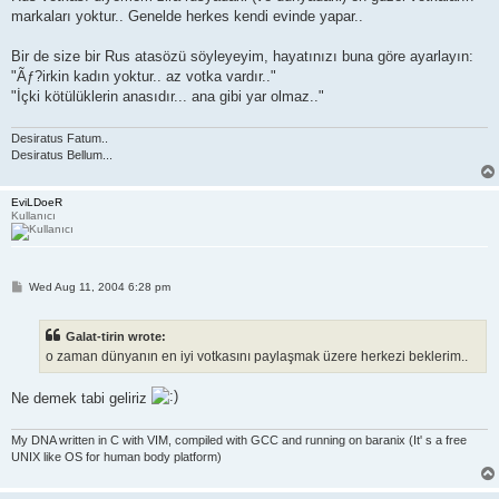
markaları yoktur.. Genelde herkes kendi evinde yapar..
Bir de size bir Rus atasözü söyleyeyim, hayatınızı buna göre ayarlayın:
"Ãƒ?irkin kadın yoktur.. az votka vardır.."
"İçki kötülüklerin anasıdır... ana gibi yar olmaz.."
Desiratus Fatum..
Desiratus Bellum...
EviLDoeR
Kullanıcı
P
Wed Aug 11, 2004 6:28 pm
o
s
t
Galat-tirin wrote:
o zaman dünyanın en iyi votkasını paylaşmak üzere herkezi beklerim..
Ne demek tabi geliriz
My DNA written in C with VIM, compiled with GCC and running on baranix (It' s a free
UNIX like OS for human body platform)