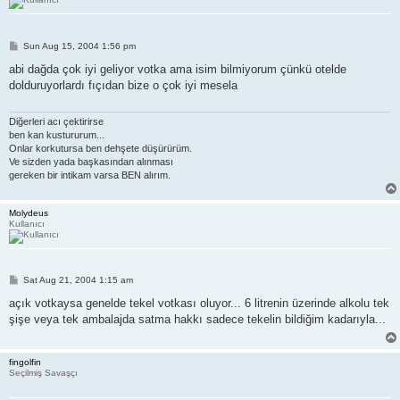
P
Sun Aug 15, 2004 1:56 pm
o
s
abi dağda çok iyi geliyor votka ama isim bilmiyorum çünkü otelde
t
dolduruyorlardı fıçıdan bize o çok iyi mesela
Diğerleri acı çektirirse
ben kan kustururum...
Onlar korkutursa ben dehşete düşürürüm.
Ve sizden yada başkasından alınması
gereken bir intikam varsa BEN alırım.
Molydeus
Kullanıcı
P
Sat Aug 21, 2004 1:15 am
o
s
açık votkaysa genelde tekel votkası oluyor... 6 litrenin üzerinde alkolu tek
t
şişe veya tek ambalajda satma hakkı sadece tekelin bildiğim kadarıyla...
fingolfin
Seçilmiş Savaşçı