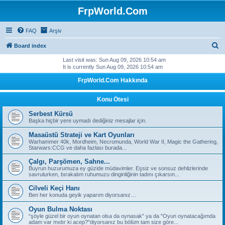
FrpWorld.Com
FAQ
Arşiv
S
Board index
e
Last visit was: Sun Aug 09, 2026 10:54 am
It is currently Sun Aug 09, 2026 10:54 am
a
FrpWorld.Com Hakkında
r
c
Konu Ötesi
h
Serbest Kürsü
Başka hiçbir yere uymadı dediğiniz mesajlar için.
Masaüstü Strateji ve Kart Oyunları
Warhammer 40k, Mordheim, Necromunda, World War II, Magic the Gathering,
Starwars:CCG ve daha fazlası burada...
Çalgı, Parşömen, Sahne...
Buyrun huzurumuza ey güzide müdavimler. Eşsiz ve sonsuz dehlizlerinde
savrulurken, bırakalım ruhumuzu dinginliğinin tadını çıkarsın...
Cilveli Keçi Hanı
Ben her konuda geyik yaparım diyorsanız…
Oyun Bulma Noktası
“şöyle güzel bir oyun oynatan olsa da oynasak” ya da "Oyun oynatacağımda
adam var mıdır ki acep?"diyorsanız bu bölüm tam size göre...