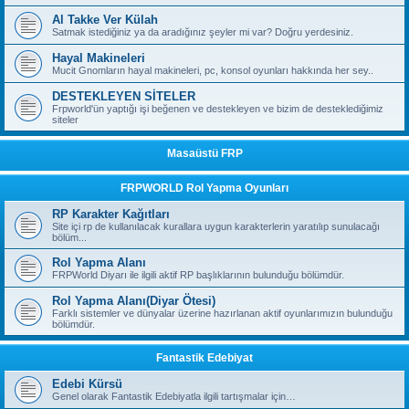
Al Takke Ver Külah
Satmak istediğiniz ya da aradığınız şeyler mi var? Doğru yerdesiniz.
Hayal Makineleri
Mucit Gnomların hayal makineleri, pc, konsol oyunları hakkında her sey..
DESTEKLEYEN SİTELER
Frpworld'ün yaptığı işi beğenen ve destekleyen ve bizim de desteklediğimiz
siteler
Masaüstü FRP
FRPWORLD Rol Yapma Oyunları
RP Karakter Kağıtları
Site içi rp de kullanılacak kurallara uygun karakterlerin yaratılıp sunulacağı
bölüm...
Rol Yapma Alanı
FRPWorld Diyarı ile ilgili aktif RP başlıklarının bulunduğu bölümdür.
Rol Yapma Alanı(Diyar Ötesi)
Farklı sistemler ve dünyalar üzerine hazırlanan aktif oyunlarımızın bulunduğu
bölümdür.
Fantastik Edebiyat
Edebi Kürsü
Genel olarak Fantastik Edebiyatla ilgili tartışmalar için…