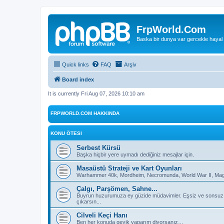
FrpWorld.Com
Baska bir dunya var gercekle hayal
Quick links
FAQ
Arşiv
Board index
It is currently Fri Aug 07, 2026 10:10 am
FRPWORLD.COM HAKKINDA
KONU ÖTESI
Serbest Kürsü
Başka hiçbir yere uymadı dediğiniz mesajlar için.
Masaüstü Strateji ve Kart Oyunları
Warhammer 40k, Mordheim, Necromunda, World War II, Magic
Çalgı, Parşömen, Sahne...
Buyrun huzurumuza ey güzide müdavimler. Eşsiz ve sonsuz deh
çıkarsın...
Cilveli Keçi Hanı
Ben her konuda geyik yaparım diyorsanız…