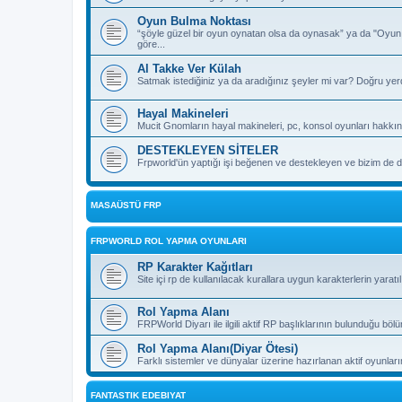
Oyun Bulma Noktası
“şöyle güzel bir oyun oynatan olsa da oynasak” ya da "Oyu
göre...
Al Takke Ver Külah
Satmak istediğiniz ya da aradığınız şeyler mi var? Doğru yer
Hayal Makineleri
Mucit Gnomların hayal makineleri, pc, konsol oyunları hakkın
DESTEKLEYEN SİTELER
Frpworld'ün yaptığı işi beğenen ve destekleyen ve bizim de de
MASAÜSTÜ FRP
FRPWORLD ROL YAPMA OYUNLARI
RP Karakter Kağıtları
Site içi rp de kullanılacak kurallara uygun karakterlerin yaratı
Rol Yapma Alanı
FRPWorld Diyarı ile ilgili aktif RP başlıklarının bulunduğu böl
Rol Yapma Alanı(Diyar Ötesi)
Farklı sistemler ve dünyalar üzerine hazırlanan aktif oyunla
FANTASTIK EDEBIYAT