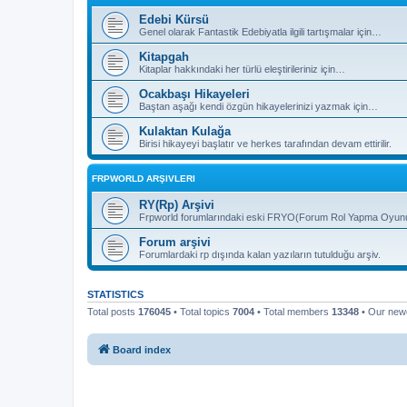
Edebi Kürsü
Genel olarak Fantastik Edebiyatla ilgili tartışmalar için…
Kitapgah
Kitaplar hakkındaki her türlü eleştirileriniz için…
Ocakbaşı Hikayeleri
Baştan aşağı kendi özgün hikayelerinizi yazmak için…
Kulaktan Kulağa
Birisi hikayeyi başlatır ve herkes tarafından devam ettirilir.
FRPWORLD ARŞIVLERI
RY(Rp) Arşivi
Frpworld forumlarındaki eski FRYO(Forum Rol Yapma Oyunu) b
Forum arşivi
Forumlardaki rp dışında kalan yazıların tutulduğu arşiv.
STATISTICS
Total posts
176045
• Total topics
7004
• Total members
13348
• Our ne
Board index