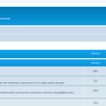
 arasinda
TOPICS
TOPICS
T
583
o
T
33
 the Gathering, Starwars:CCG ve daha fazlası burada...
p
o
i
T
264
lizlerinde savrulurken, bırakalım ruhumuzu dinginliğinin tadını
p
c
o
i
s
p
T
252
c