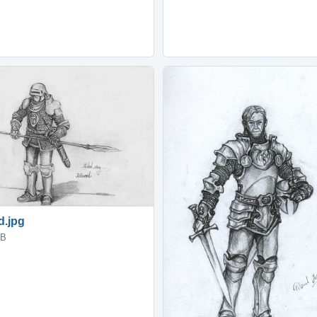
d.jpg
KB