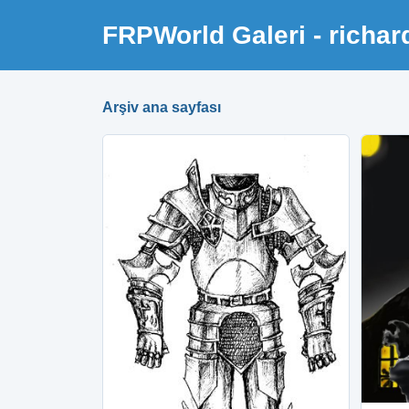
FRPWorld Galeri - richa
Arşiv ana sayfası