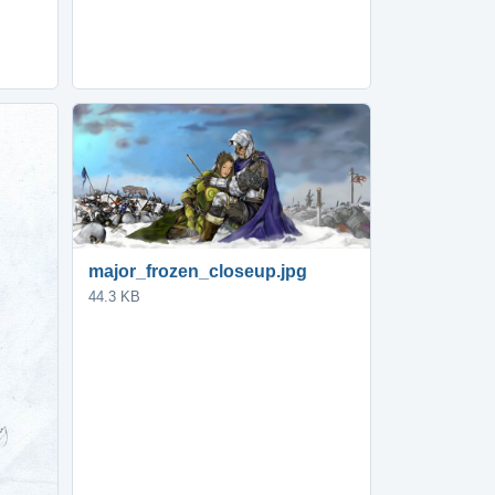
major_frozen_closeup.jpg
44.3 KB