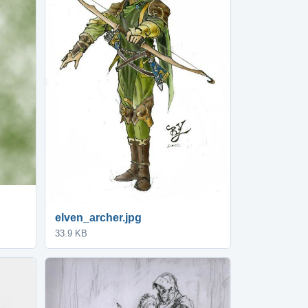
elven_archer.jpg
33.9 KB