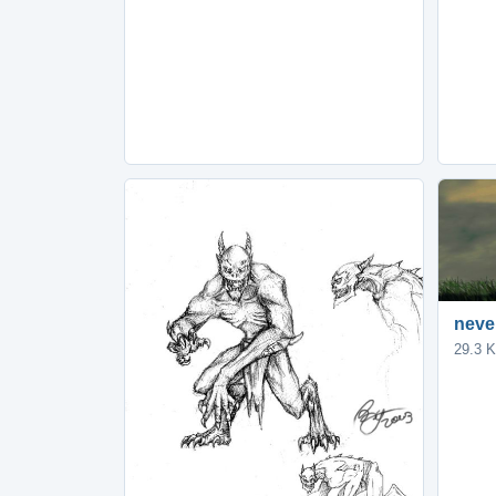
neve
29.3 