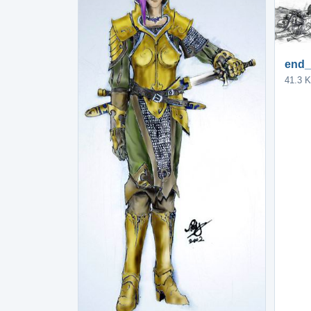
end_
41.3 