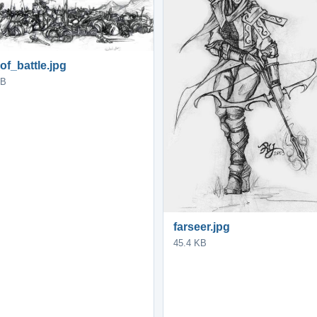
of_battle.jpg
KB
farseer.jpg
45.4 KB