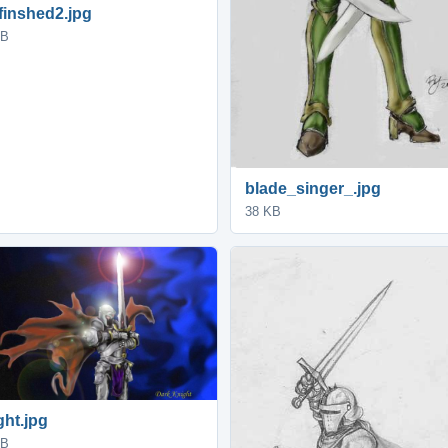
finshed2.jpg
KB
blade_singer_.jpg
38 KB
ght.jpg
KB