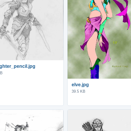
ighter_pencil.jpg
KB
elve.jpg
39.5 KB