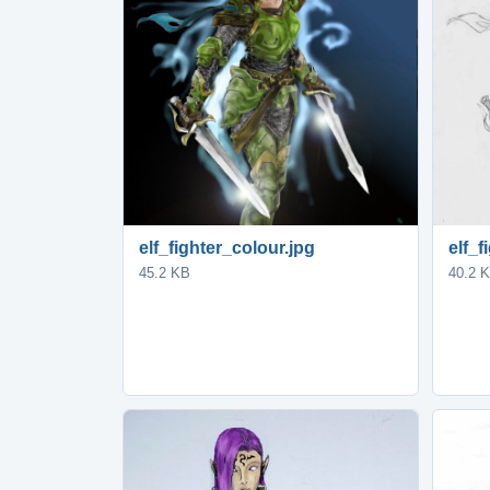
elf_fighter_colour.jpg
elf_f
45.2 KB
40.2 