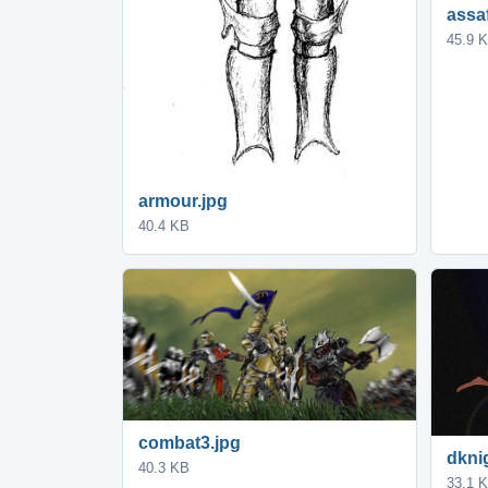
assa
45.9 
armour.jpg
40.4 KB
combat3.jpg
dkni
40.3 KB
33.1 