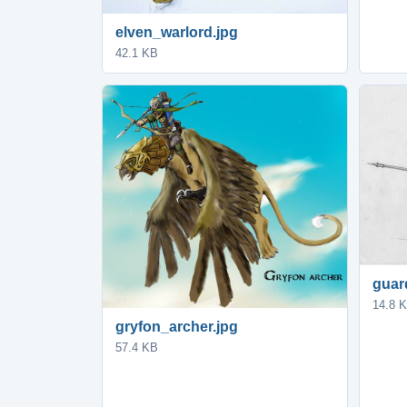
elven_warlord.jpg
42.1 KB
guar
14.8 
gryfon_archer.jpg
57.4 KB