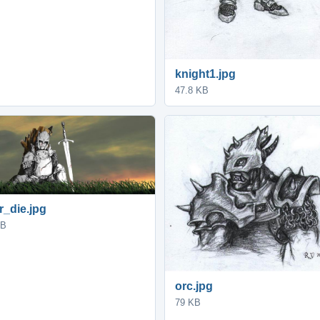
knight1.jpg
47.8 KB
r_die.jpg
KB
orc.jpg
79 KB