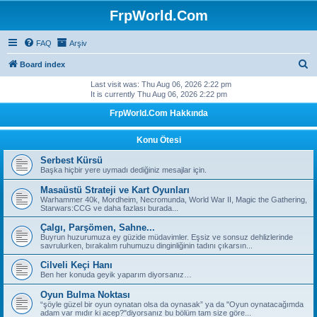
FrpWorld.Com
FAQ
Arşiv
S
Board index
e
Last visit was: Thu Aug 06, 2026 2:22 pm
It is currently Thu Aug 06, 2026 2:22 pm
a
FrpWorld.Com Hakkında
r
c
Konu Ötesi
h
Serbest Kürsü
Başka hiçbir yere uymadı dediğiniz mesajlar için.
Masaüstü Strateji ve Kart Oyunları
Warhammer 40k, Mordheim, Necromunda, World War II, Magic the Gathering,
Starwars:CCG ve daha fazlası burada...
Çalgı, Parşömen, Sahne...
Buyrun huzurumuza ey güzide müdavimler. Eşsiz ve sonsuz dehlizlerinde
savrulurken, bırakalım ruhumuzu dinginliğinin tadını çıkarsın...
Cilveli Keçi Hanı
Ben her konuda geyik yaparım diyorsanız…
Oyun Bulma Noktası
“şöyle güzel bir oyun oynatan olsa da oynasak” ya da "Oyun oynatacağımda
adam var mıdır ki acep?"diyorsanız bu bölüm tam size göre...