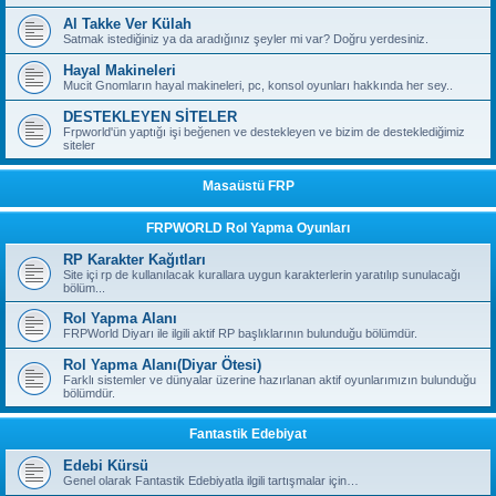
Al Takke Ver Külah
Satmak istediğiniz ya da aradığınız şeyler mi var? Doğru yerdesiniz.
Hayal Makineleri
Mucit Gnomların hayal makineleri, pc, konsol oyunları hakkında her sey..
DESTEKLEYEN SİTELER
Frpworld'ün yaptığı işi beğenen ve destekleyen ve bizim de desteklediğimiz
siteler
Masaüstü FRP
FRPWORLD Rol Yapma Oyunları
RP Karakter Kağıtları
Site içi rp de kullanılacak kurallara uygun karakterlerin yaratılıp sunulacağı
bölüm...
Rol Yapma Alanı
FRPWorld Diyarı ile ilgili aktif RP başlıklarının bulunduğu bölümdür.
Rol Yapma Alanı(Diyar Ötesi)
Farklı sistemler ve dünyalar üzerine hazırlanan aktif oyunlarımızın bulunduğu
bölümdür.
Fantastik Edebiyat
Edebi Kürsü
Genel olarak Fantastik Edebiyatla ilgili tartışmalar için…