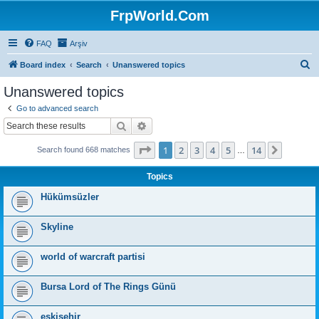
FrpWorld.Com
FAQ
Arşiv
S
Board index
Search
Unanswered topics
e
Unanswered topics
a
Go to advanced search
r
Search
Advanced search
c
Page
1
of
14
1
2
3
4
5
14
Next
Search found 668 matches
h
…
Topics
Hükümsüzler
Skyline
world of warcraft partisi
Bursa Lord of The Rings Günü
eskişehir