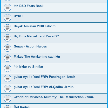
4th D&D Feats Book
UYKU
Dayak Arsızları 2010 Takvimi
Hi, I'm a Marvel...and I'm a DC.
Gurps - Action Heroes
Makge The Awakening satılıktır
4th Irklar ve Sınıflar
şubat Ayı İle Yeni FRP: Pendragon -İzmir-
şubat Ayı İle Yeni FRP: Al-Qadim -İzmir-
-World of Darkness- Mummy: The Resurrection -İzmir-
Ööl Kartalı