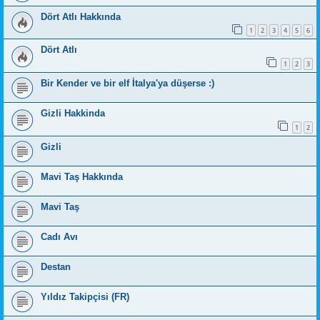
Dört Atlı Hakkında
1
2
3
4
5
6
Dört Atlı
1
2
3
Bir Kender ve bir elf İtalya'ya düşerse :)
Gizli Hakkinda
1
2
Gizli
Mavi Taş Hakkında
Mavi Taş
Cadı Avı
Destan
Yıldız Takipçisi (FR)