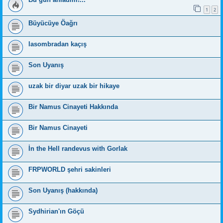
1
2
Büyücüye Öağrı
lasombradan kaçış
Son Uyanış
uzak bir diyar uzak bir hikaye
Bir Namus Cinayeti Hakkında
Bir Namus Cinayeti
İn the Hell randevus with Gorlak
FRPWORLD şehri sakinleri
Son Uyanış (hakkında)
Sydhirian'ın Göçü