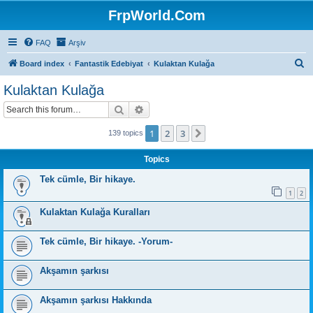
FrpWorld.Com
FAQ
Arşiv
S
Board index
Fantastik Edebiyat
Kulaktan Kulağa
e
Kulaktan Kulağa
a
Search
Advanced search
r
c
1
2
3
Next
139 topics
h
Topics
Tek cümle, Bir hikaye.
1
2
Kulaktan Kulağa Kuralları
Tek cümle, Bir hikaye. -Yorum-
Akşamın şarkısı
Akşamın şarkısı Hakkında