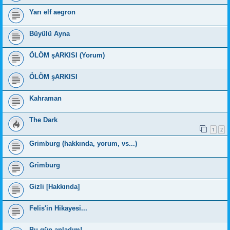
Yarı elf aegron
Büyülü Ayna
ÖLÖM şARKISI (Yorum)
ÖLÖM şARKISI
Kahraman
The Dark
1
2
Grimburg (hakkında, yorum, vs...)
Grimburg
Gizli [Hakkında]
Felis'in Hikayesi...
Bu gün anladım!...