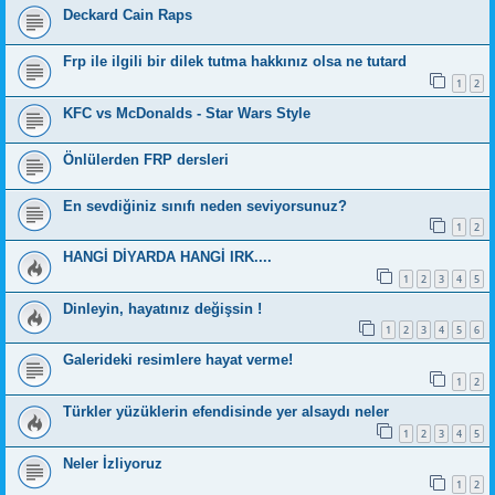
Deckard Cain Raps
Frp ile ilgili bir dilek tutma hakkınız olsa ne tutard
1
2
KFC vs McDonalds - Star Wars Style
Önlülerden FRP dersleri
En sevdiğiniz sınıfı neden seviyorsunuz?
1
2
HANGİ DİYARDA HANGİ IRK....
1
2
3
4
5
Dinleyin, hayatınız değişsin !
1
2
3
4
5
6
Galerideki resimlere hayat verme!
1
2
Türkler yüzüklerin efendisinde yer alsaydı neler
1
2
3
4
5
Neler İzliyoruz
1
2