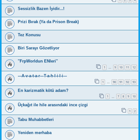
1
2
3
4
Sessizlik Bazen İyidir...!
Prizi Bırak (Ya da Prison Break)
Tez Konusu
Biri Sarayı Gözetliyor
''FrpWorldun ENleri''
1
9
10
11
12
…
---A-v-a-t-a-r---T-a-h-l-i-l-i---
1
90
91
92
93
…
En karizmatik kötü adam?
1
7
8
9
10
…
Üçkağıt ile hile arasındaki ince çizgi
1
2
Tabu Muhabbetleri
Yeniden merhaba