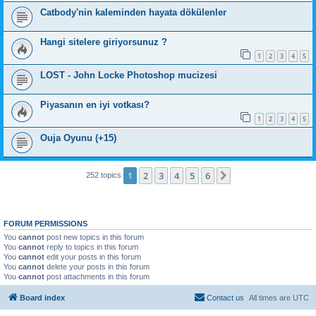
Catbody'nin kaleminden hayata dökülenler
Hangi sitelere giriyorsunuz ?
1
2
3
4
5
LOST - John Locke Photoshop mucizesi
Piyasanın en iyi votkası?
1
2
3
4
5
Ouja Oyunu (+15)
1
2
3
4
5
6
Next
252 topics
FORUM PERMISSIONS
You
cannot
post new topics in this forum
You
cannot
reply to topics in this forum
You
cannot
edit your posts in this forum
You
cannot
delete your posts in this forum
You
cannot
post attachments in this forum
Board index
Contact us
All times are
UTC