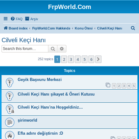
FrpWorld.Com
FAQ
Arşiv
S
Board index
FrpWorld.Com Hakkında
Konu Ötesi
Cilveli Keçi Hanı
e
Cilveli Keçi Hanı
a
Search
Advanced search
r
c
1
2
3
4
5
6
Next
252 topics
h
Topics
Geyik Başvuru Merkezi
1
2
3
4
5
Cilveli Keçi Hanı şikayet & Öneri Kutusu
Cilveli Keçi Hanı'na Hoşgeldiniz...
şirinworld
Efla adını değiştirsin :D