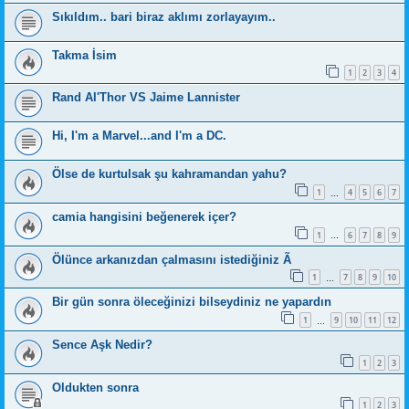
Sıkıldım.. bari biraz aklımı zorlayayım..
Takma İsim
1
2
3
4
Rand Al'Thor VS Jaime Lannister
Hi, I'm a Marvel...and I'm a DC.
Ölse de kurtulsak şu kahramandan yahu?
1
4
5
6
7
…
camia hangisini beğenerek içer?
1
6
7
8
9
…
Ölünce arkanızdan çalmasını istediğiniz Ã
1
7
8
9
10
…
Bir gün sonra öleceğinizi bilseydiniz ne yapardın
1
9
10
11
12
…
Sence Aşk Nedir?
1
2
3
Oldukten sonra
1
2
3