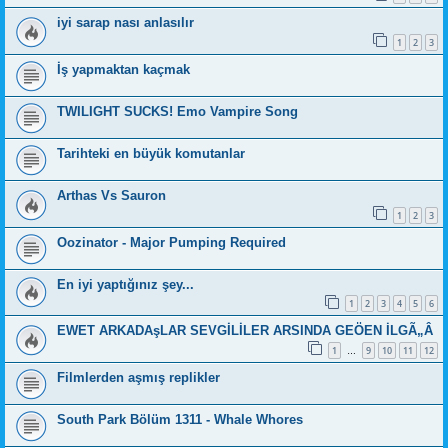
iyi sarap nası anlasılır
1
2
3
İş yapmaktan kaçmak
TWILIGHT SUCKS! Emo Vampire Song
Tarihteki en büyük komutanlar
Arthas Vs Sauron
1
2
3
Oozinator - Major Pumping Required
En iyi yaptığınız şey...
1
2
3
4
5
6
EWET ARKADAşLAR SEVGİLİLER ARSINDA GEÖEN İLGÃ„Â
1
9
10
11
12
…
Filmlerden aşmış replikler
South Park Bölüm 1311 - Whale Whores