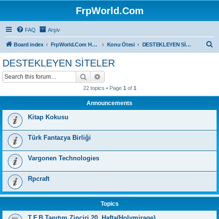
FrpWorld.Com
FAQ
Arşiv
S
Board index
FrpWorld.Com Hakkında
Konu Ötesi
DESTEKLEYEN SİTELER
e
DESTEKLEYEN SİTELER
a
Search
Advanced search
r
22 topics • Page
1
of
1
c
Announcements
h
Kitap Kokusu
Türk Fantazya Birliği
Vargonen Technologies
Rpcraft
Topics
T.F.B Tanıtım Zinciri 20. Hafta(Holymirage)