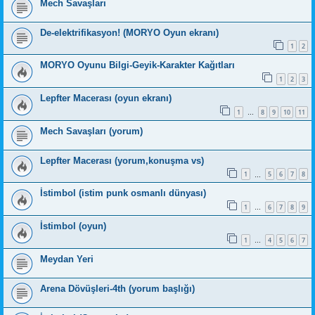
Mech Savaşları
De-elektrifikasyon! (MORYO Oyun ekranı)
1
2
MORYO Oyunu Bilgi-Geyik-Karakter Kağıtları
1
2
3
Lepfter Macerası (oyun ekranı)
1
8
9
10
11
…
Mech Savaşları (yorum)
Lepfter Macerası (yorum,konuşma vs)
1
5
6
7
8
…
İstimbol (istim punk osmanlı dünyası)
1
6
7
8
9
…
İstimbol (oyun)
1
4
5
6
7
…
Meydan Yeri
Arena Dövüşleri-4th (yorum başlığı)