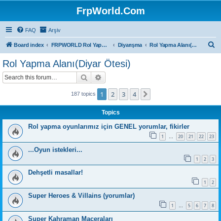
FrpWorld.Com
FAQ
Arşiv
S
Board index
FRPWORLD Rol Yapma Oyunları
Diyarışma
Rol Yapma Alanı(Diyar Ötesi)
e
Rol Yapma Alanı(Diyar Ötesi)
a
Search
Advanced search
r
c
1
2
3
4
Next
187 topics
h
Topics
Rol yapma oyunlarımız için GENEL yorumlar, fikirler
1
20
21
22
23
…
...Oyun istekleri...
1
2
3
Dehşetli masallar!
1
2
Super Heroes & Villains (yorumlar)
1
5
6
7
8
…
Super Kahraman Maceraları