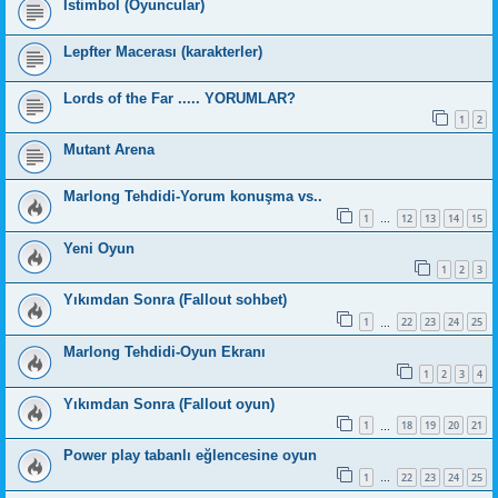
İstimbol (Oyuncular)
Lepfter Macerası (karakterler)
Lords of the Far ..... YORUMLAR?
1
2
Mutant Arena
Marlong Tehdidi-Yorum konuşma vs..
1
12
13
14
15
…
Yeni Oyun
1
2
3
Yıkımdan Sonra (Fallout sohbet)
1
22
23
24
25
…
Marlong Tehdidi-Oyun Ekranı
1
2
3
4
Yıkımdan Sonra (Fallout oyun)
1
18
19
20
21
…
Power play tabanlı eğlencesine oyun
1
22
23
24
25
…