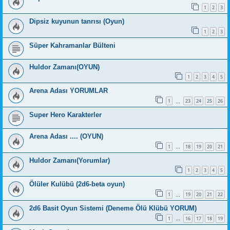
1
2
3
Dipsiz kuyunun tanrısı (Oyun)
1
2
3
Süper Kahramanlar Bülteni
Huldor Zamanı(OYUN)
1
2
3
4
5
Arena Adası YORUMLAR
1
23
24
25
26
…
Super Hero Karakterler
Arena Adası .... (OYUN)
1
18
19
20
21
…
Huldor Zamanı(Yorumlar)
1
2
3
4
5
Ölüler Kulübü (2d6-beta oyun)
1
19
20
21
22
…
2d6 Basit Oyun Sistemi (Deneme Ölü Klübü YORUM)
1
16
17
18
19
…