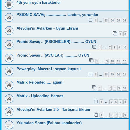
4th yeni oyun karakterler
PSIONIC SAVAş ................. tanıtım, yorumlar
1
23
24
25
26
…
Alevdişi'ni Avlarken - Oyun Ekranı
1
2
Pionic Savaş .. (PSIONICLER) ........... OYUN
1
7
8
9
10
…
Pionic Savaş .. (AVCILAR) ........... OYUN
1
9
10
11
12
…
Powerplay: Macera1: şeytan kuyusu
1
18
19
20
21
…
Matrix Reloaded .... again!
1
7
8
9
10
…
Matrix - Uploading Heroes
1
5
6
7
8
…
Alevdişi'ni Avlarken 3.5 - Tartışma Ekranı
1
6
7
8
9
…
Yıkımdan Sonra (Fallout karakterler)