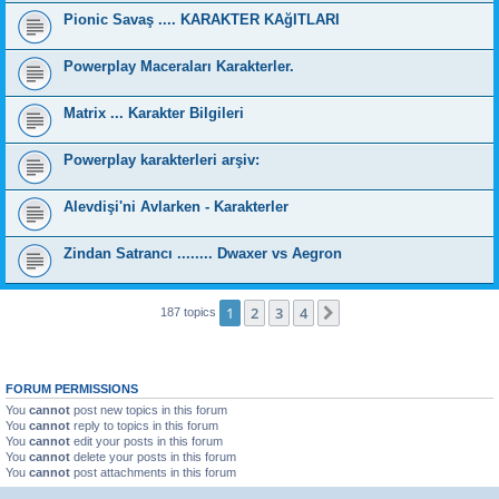
Pionic Savaş .... KARAKTER KAğITLARI
Powerplay Maceraları Karakterler.
Matrix ... Karakter Bilgileri
Powerplay karakterleri arşiv:
Alevdişi'ni Avlarken - Karakterler
Zindan Satrancı ........ Dwaxer vs Aegron
1
2
3
4
Next
187 topics
FORUM PERMISSIONS
You
cannot
post new topics in this forum
You
cannot
reply to topics in this forum
You
cannot
edit your posts in this forum
You
cannot
delete your posts in this forum
You
cannot
post attachments in this forum