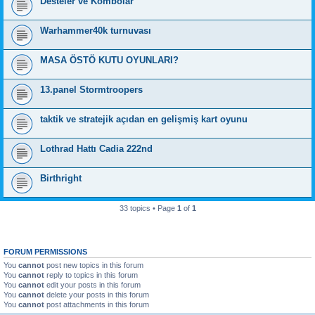
Desteler ve Kombolar
Warhammer40k turnuvası
MASA ÖSTÖ KUTU OYUNLARI?
13.panel Stormtroopers
taktik ve stratejik açıdan en gelişmiş kart oyunu
Lothrad Hattı Cadia 222nd
Birthright
33 topics • Page
1
of
1
FORUM PERMISSIONS
You
cannot
post new topics in this forum
You
cannot
reply to topics in this forum
You
cannot
edit your posts in this forum
You
cannot
delete your posts in this forum
You
cannot
post attachments in this forum