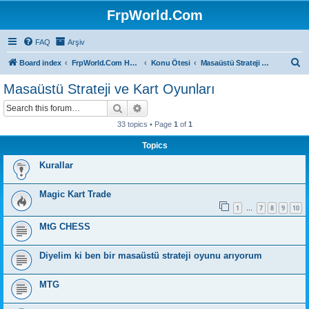
FrpWorld.Com
FAQ
Arşiv
S
Board index
FrpWorld.Com Hakkında
Konu Ötesi
Masaüstü Strateji ve Kart Oyunları
e
Masaüstü Strateji ve Kart Oyunları
a
Search
Advanced search
r
33 topics • Page
1
of
1
c
Topics
h
Kurallar
Magic Kart Trade
1
7
8
9
10
…
MtG CHESS
Diyelim ki ben bir masaüstü strateji oyunu arıyorum
MTG