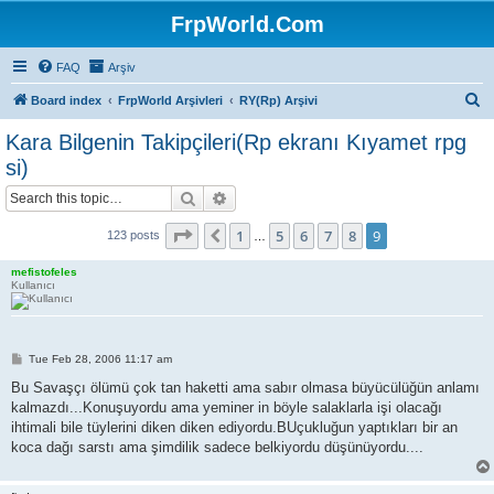
FrpWorld.Com
FAQ
Arşiv
S
Board index
FrpWorld Arşivleri
RY(Rp) Arşivi
e
Kara Bilgenin Takipçileri(Rp ekranı Kıyamet rpg
a
si)
r
Search
Advanced search
c
Page
9
of
9
h
1
5
6
7
8
9
Previous
123 posts
…
mefistofeles
Kullanıcı
P
Tue Feb 28, 2006 11:17 am
o
s
Bu Savaşçı ölümü çok tan haketti ama sabır olmasa büyücülüğün anlamı
t
kalmazdı...Konuşuyordu ama yeminer in böyle salaklarla işi olacağı
ihtimali bile tüylerini diken diken ediyordu.BUçukluğun yaptıkları bir an
koca dağı sarstı ama şimdilik sadece belkiyordu düşünüyordu....