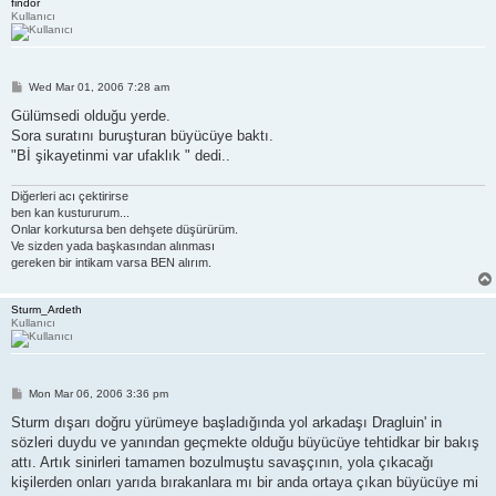
findor
Kullanıcı
P
Wed Mar 01, 2006 7:28 am
o
s
Gülümsedi olduğu yerde.
t
Sora suratını buruşturan büyücüye baktı.
"Bİ şikayetinmi var ufaklık " dedi..
Diğerleri acı çektirirse
ben kan kustururum...
Onlar korkutursa ben dehşete düşürürüm.
Ve sizden yada başkasından alınması
gereken bir intikam varsa BEN alırım.
Sturm_Ardeth
Kullanıcı
P
Mon Mar 06, 2006 3:36 pm
o
s
Sturm dışarı doğru yürümeye başladığında yol arkadaşı Dragluin' in
t
sözleri duydu ve yanından geçmekte olduğu büyücüye tehtidkar bir bakış
attı. Artık sinirleri tamamen bozulmuştu savaşçının, yola çıkacağı
kişilerden onları yarıda bırakanlara mı bir anda ortaya çıkan büyücüye mi