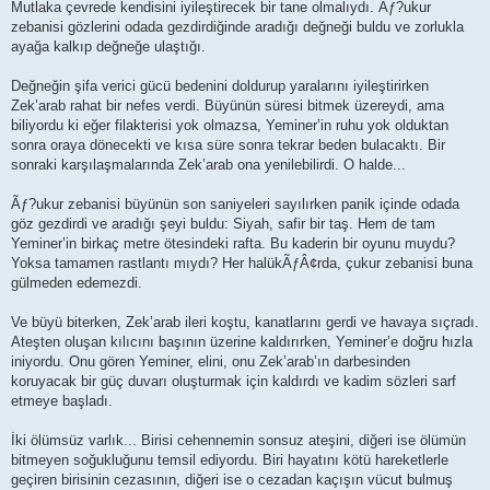
Mutlaka çevrede kendisini iyileştirecek bir tane olmalıydı. Ãƒ?ukur
zebanisi gözlerini odada gezdirdiğinde aradığı değneği buldu ve zorlukla
ayağa kalkıp değneğe ulaştığı.
Değneğin şifa verici gücü bedenini doldurup yaralarını iyileştirirken
Zek’arab rahat bir nefes verdi. Büyünün süresi bitmek üzereydi, ama
biliyordu ki eğer filakterisi yok olmazsa, Yeminer’in ruhu yok olduktan
sonra oraya dönecekti ve kısa süre sonra tekrar beden bulacaktı. Bir
sonraki karşılaşmalarında Zek’arab ona yenilebilirdi. O halde...
Ãƒ?ukur zebanisi büyünün son saniyeleri sayılırken panik içinde odada
göz gezdirdi ve aradığı şeyi buldu: Siyah, safir bir taş. Hem de tam
Yeminer’in birkaç metre ötesindeki rafta. Bu kaderin bir oyunu muydu?
Yoksa tamamen rastlantı mıydı? Her halükÃƒÂ¢rda, çukur zebanisi buna
gülmeden edemezdi.
Ve büyü biterken, Zek’arab ileri koştu, kanatlarını gerdi ve havaya sıçradı.
Ateşten oluşan kılıcını başının üzerine kaldırırken, Yeminer’e doğru hızla
iniyordu. Onu gören Yeminer, elini, onu Zek’arab’ın darbesinden
koruyacak bir güç duvarı oluşturmak için kaldırdı ve kadim sözleri sarf
etmeye başladı.
İki ölümsüz varlık... Birisi cehennemin sonsuz ateşini, diğeri ise ölümün
bitmeyen soğukluğunu temsil ediyordu. Biri hayatını kötü hareketlerle
geçiren birisinin cezasının, diğeri ise o cezadan kaçışın vücut bulmuş