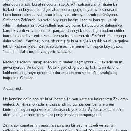
ateştopu yolladı. Bu ateştopu bir rüzgÃƒÂ¢r dalgasıyla, bir diğeri bir
tozlaştırma büyüsü ile, diğer ateştopu bir geçiş büyüsüyle karşılandı.
Liçin bedeni alev alevdi, ama küreyi yok etmeye kararlı görünüyordu.
Sinirlenen Zek’arab, bu sefer büyünün kadim lisanını konuştu ve bir
yıldırım dalgası asit oku yolladı liçe. Liç buna, bir büyülü ok dalgasıyla
karşılık verdi ve kubbenin bir parçası daha yok oldu. Liçin bedeni cidden
harap haldeydi ve çok uzun süre ayakta kalamazdı. Zek’arab bir ateştopu
daha yolladı. Yeminer, buna bir günışığı büyüsüyle karşılık verdi ve geriye
tek bir katman kaldı. Zek’arab durmadı ve hemen bir başka büyü yaptı.
Yeminer, afallamış bir vaziyette kalakaldı.
Neden? Bedenini harap ederken liç neden kaçmıyordu? Filakterisine mi
güveniyordu? Ve üstelik... Üstelik yok ettiği son üç katmanın da onun
kubbeden geçmeye çalışması durumunda ona vereceği karşılığa liç
bağışıktı. O halde...
Aldatılmıştı!
Liç kendine gelip son bir büyü bozma ile son katmanı kaldırırken Zek’arab
gürledi. Ãƒ?fkesi o kadar muazzamdı ki, gümüş çember bile onun
kudretine boyun eğdi ve küle dönüşerek yok oldu. Ãƒ?ukur zebanisi ileri
atıldı ve liçin sahte kopyasını pençeleriyle paramparça etti.
Zek’arab, kanatlarının arasına saplanan bir şey ile titredi ve acı bir
çığlıkla kendisini öne atıp arkasına döndü. Gerçek Yeminer orada duruyor