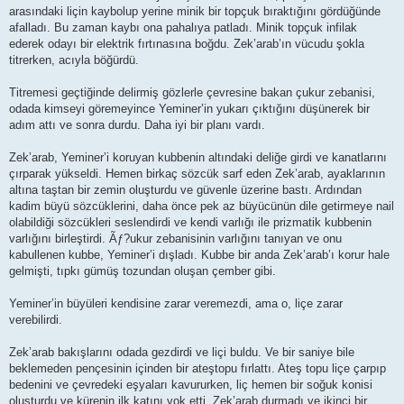
arasındaki liçin kaybolup yerine minik bir topçuk bıraktığını gördüğünde
afalladı. Bu zaman kaybı ona pahalıya patladı. Minik topçuk infilak
ederek odayı bir elektrik fırtınasına boğdu. Zek’arab’ın vücudu şokla
titrerken, acıyla böğürdü.
Titremesi geçtiğinde delirmiş gözlerle çevresine bakan çukur zebanisi,
odada kimseyi göremeyince Yeminer’in yukarı çıktığını düşünerek bir
adım attı ve sonra durdu. Daha iyi bir planı vardı.
Zek’arab, Yeminer’i koruyan kubbenin altındaki deliğe girdi ve kanatlarını
çırparak yükseldi. Hemen birkaç sözcük sarf eden Zek’arab, ayaklarının
altına taştan bir zemin oluşturdu ve güvenle üzerine bastı. Ardından
kadim büyü sözcüklerini, daha önce pek az büyücünün dile getirmeye nail
olabildiği sözcükleri seslendirdi ve kendi varlığı ile prizmatik kubbenin
varlığını birleştirdi. Ãƒ?ukur zebanisinin varlığını tanıyan ve onu
kabullenen kubbe, Yeminer’i dışladı. Kubbe bir anda Zek’arab’ı korur hale
gelmişti, tıpkı gümüş tozundan oluşan çember gibi.
Yeminer’in büyüleri kendisine zarar veremezdi, ama o, liçe zarar
verebilirdi.
Zek’arab bakışlarını odada gezdirdi ve liçi buldu. Ve bir saniye bile
beklemeden pençesinin içinden bir ateştopu fırlattı. Ateş topu liçe çarpıp
bedenini ve çevredeki eşyaları kavururken, liç hemen bir soğuk konisi
oluşturdu ve kürenin ilk katını yok etti. Zek’arab durmadı ve ikinci bir