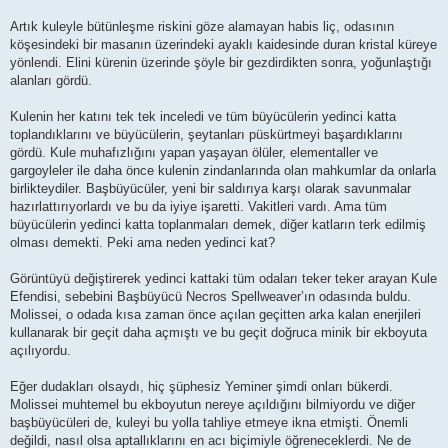
Artık kuleyle bütünleşme riskini göze alamayan habis liç, odasının
köşesindeki bir masanın üzerindeki ayaklı kaidesinde duran kristal küreye
yönlendi. Elini kürenin üzerinde şöyle bir gezdirdikten sonra, yoğunlaştığı
alanları gördü.
Kulenin her katını tek tek inceledi ve tüm büyücülerin yedinci katta
toplandıklarını ve büyücülerin, şeytanları püskürtmeyi başardıklarını
gördü. Kule muhafızlığını yapan yaşayan ölüler, elementaller ve
gargoyleler ile daha önce kulenin zindanlarında olan mahkumlar da onlarla
birlikteydiler. Başbüyücüler, yeni bir saldırıya karşı olarak savunmalar
hazırlattırıyorlardı ve bu da iyiye işaretti. Vakitleri vardı. Ama tüm
büyücülerin yedinci katta toplanmaları demek, diğer katların terk edilmiş
olması demekti. Peki ama neden yedinci kat?
Görüntüyü değiştirerek yedinci kattaki tüm odaları teker teker arayan Kule
Efendisi, sebebini Başbüyücü Necros Spellweaver’ın odasında buldu.
Molissei, o odada kısa zaman önce açılan geçitten arka kalan enerjileri
kullanarak bir geçit daha açmıştı ve bu geçit doğruca minik bir ekboyuta
açılıyordu.
Eğer dudakları olsaydı, hiç şüphesiz Yeminer şimdi onları bükerdi.
Molissei muhtemel bu ekboyutun nereye açıldığını bilmiyordu ve diğer
başbüyücüleri de, kuleyi bu yolla tahliye etmeye ikna etmişti. Önemli
değildi, nasıl olsa aptallıklarını en acı biçimiyle öğreneceklerdi. Ne de