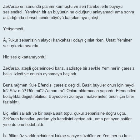
Zek’arab en sonunda planını kurmuştu ve seri hareketlerle büyüyü
seslendirdi. Yeminer, bir an büyünün ne olduğunu anlayamadı ama sonra
anladığında dehşet içinde büyüyü karşılamaya çalıştı.
Yetişemedi.
Ãƒ?ukur zebanisinin alaycı kahkahası odayı çınlatırken, Üstat Yeminer
ses çıkartamıyordu.
Hiç ses çıkartamıyordu!
Zek’arab, ateşli gözlerindeki bariz, sadistçe bir zevkle Yeminer’in çaresiz
halini izledi ve onunla oynamaya başladı.
Buna rağmen Kule Efendisi çaresiz değildi. Basit büyüler onun için neydi
ki? Söz mü? Rün mü? Zaman mı? Onları aldırmadan yapardı. Elementleri
kolaylıkla değiştirebilirdi. Büyücüleri zorlayan malzemeler, onun için birer
fazlalıktı.
Liç, elini salladı ve bir başka asit topu, çukur zebanisine doğru uçtu.
Zek’arab kanatları yardımıyla kendisini geriye attı, ama patlayan asitler
yine de onu hedef aldı.
İki ölümsüz varlık birbirlerini birkaç saniye süzdüler ve Yeminer bu kez