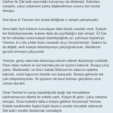
Zakhurr ile Zak’arab arasındaki konuşmayı da dinlemişti. Kahrolası
vampirin, çukur zebanisini yanlış bilgilendirmesi sonucu tüm bunlar
olmuştu.
And olsun ki Yeminer tüm bunlar bittiğinde o vampiri yalvartacaktı.
Ama habis liçin kafasını kurcalayan daha büyük sorunlar vardı. Kuleyle
her bütünleşmesinde, kulenin daha da zayıfladığını fark etmişti. Ãƒ?yle
bir bir noktadan sonra kuleyle bütünleştiğinde acı çekmeye başlamıştı
Yeminer, ki o bin yıldan fazla zamandır acıyı hissetmemişti. Sadece bu
da değildi, artık kuleyle bütünleşmeye çalıştığında kule, efendisinin
gücünü emmeye çalışıyordu.
Yeminer, geniş odasında dolanmaya devam ederek düşünmeyi sürdürdü.
Onun odası kulenin en üst katında-yani on üçüncü katta-idi. Buraya çıkış
yoktu. Merdivenler, on ikinci kattaki Molissei’nin odasının ejderha
kakmalı, süslü kapısının önünde son buluyordu. Buraya gelmenin tek
yolu teleportasyondu. Ve şeytanın da bunu bulması gerçekten uzun
zaman alacaktı.
Üstat Yeminer’in savaş başladığında aşağı inip mücadeleye
katılmamasının elbette bir sebebi vardı. Kuleye ilk giren, çukur zebanisi
olmuştu. Onun kudretini daha o kuleye gelirken hissetmişti Yeminer.
Kulede kendisinden başka hiçbir büyücü onunla mücadele edemezdi.
Zek’arab’ı kendisi durdurmak zorundaydı.