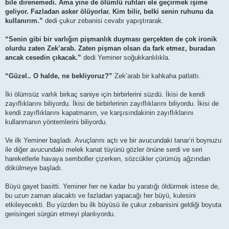
bile direnemedi. Ama yine de ölümlü ruhları ele geçirmek işime
geliyor. Fazladan asker ölüyorlar. Kim bilir, belki senin ruhunu da
kullanırım.”
dedi çukur zebanisi cevabı yapıştırarak.
“Senin gibi bir varlığın pişmanlık duyması gerçekten de çok ironik
olurdu zaten Zek’arab. Zaten pişman olsan da fark etmez, buradan
ancak cesedin çıkacak.”
dedi Yeminer soğukkanlılıkla.
“Güzel.. O halde, ne bekliyoruz?”
Zek’arab bir kahkaha patlattı.
İki ölümsüz varlık birkaç saniye için birbirlerini süzdü. İkisi de kendi
zayıflıklarını biliyordu. İkisi de birbirlerinin zayıflıklarını biliyordu. İkisi de
kendi zayıflıklarını kapatmanın, ve karşısındakinin zayıflıklarını
kullanmanın yöntemlerini biliyordu.
Ve ilk Yeminer başladı. Avuçlarını açtı ve bir avucundaki tanar’ri boynuzu
ile diğer avucundaki melek kanat tüyünü gözler önüne serdi ve seri
hareketlerle havaya semboller çizerken, sözcükler çürümüş ağzından
dökülmeye başladı.
Büyü gayet basitti. Yeminer her ne kadar bu yaratığı öldürmek istese de,
bu uzun zaman alacaktı ve fazladan yapacağı her büyü, kulesini
etkileyecekti. Bu yüzden bu ilk büyüsü ile çukur zebanisini geldiği boyuta
gerisingeri sürgün etmeyi planlıyordu.