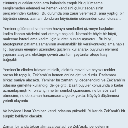
çürümüş dudaklarından arta kalanlarla çarpık bir gülümseme
sergilemeden edemedi ve hemen kendisini çukur zebanisinin
pençelerinden kurtardı. Bu durumda ona zarar veremezdi, ama yaptığı bir
büyünün süresi, zamanı donduran büyüsünün süresinden uzun olursa...
Yeminer gülümsedi ve hemen havaya sembolleri çizmeye başladım
kadim lisanın sözlerini sarf etmeye başladı. Normalde böyle bir büyü,
malzeme isterdi ama kadim liçin kudreti bunları aşıyordu. Bu büyü,
ateştopunun patlama zamanının ayarlanabilir bir versiyonuydu; ama habis
liç, büyünün enerjileri üzerindeki güçlerini kullanarak büyünün element
yapısını ateşten, elektriğe çevirdi zira tüm şeytanlar ateşe karşı
bağışıktı.
Yeminer’in elinden fırlayan minicik, elektrik mavisi ve beyazı renkler
saçan bir topçuk, Zek’arab’ın hemen önüne gitti ve durdu. Patlaması
birkaç saniye alacaktı. Yeminer bu zamanı iyi değerlendirdi ve Zek’arab’ın
odasına girmekte kullandığı deliğe gitti. Basit büyüler konusunda o kadar
uzmanlaşmıştı ki, onlar için ne bir sembol çizmesine, ne bir söz sarf
etmesine, ne de zaman harcamasına gerek yoktu. Büyüyü düşünmesi
yeterli oluyordu.
Ve böylece Üstat Yeminer, kendi odasına yükseldi. Yukarıda Zek’arab’ı bir
sürpriz bekliyor olacaktı.
Zaman bir anda tekrar akmaya başladı ve Zek’arab, pençelerinin