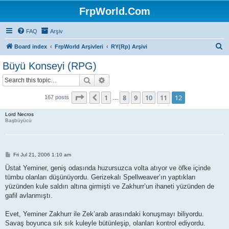
FrpWorld.Com
FAQ
Arşiv
S
Board index
FrpWorld Arşivleri
RY(Rp) Arşivi
e
Büyü Konseyi (RPG)
a
Search
Advanced search
r
c
Page
12
of
12
1
8
9
10
11
12
Previous
167 posts
…
h
Lord Necros
Başbüyücü
P
Fri Jul 21, 2006 1:10 am
o
s
Üstat Yeminer, geniş odasında huzursuzca volta atıyor ve öfke içinde
t
tümbu olanları düşünüyordu. Gerizekalı Spellweaver’ın yaptıkları
yüzünden kule saldırı altına girmişti ve Zakhurr’un ihaneti yüzünden de
gafil avlanmıştı.
Evet, Yeminer Zakhurr ile Zek’arab arasındaki konuşmayı biliyordu.
Savaş boyunca sık sık kuleyle bütünleşip, olanları kontrol ediyordu.