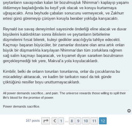
şeytanların savaşından kalan bir bozulmuşluk Nhimmar’ı kaplayıp yaşamı
öldürmeye başladığında bu keyif yok olacak ve koruyu kurtarmaya
uğraşacaktı. Ama beyhude çabaları sonucunu vermeyecek, ve Zakhurr
ertesi günü göremeyip çürüyen koruyla beraber yokluğa karışacaktı.
Reynald ise savaş deneyimleri sayesinde önderliği eline alacak ve duvar
büyülerini kaldırdıktan sonra iblislerin ve şeytanların birbirlerine
düşmelerini fırsat bilerek, kuleyi gedikler aracılığıyla tahliye edecekti.
Kaçmayı başaran büyücüler, bir zamanlar dostane olan ama artık onları
büyük bir düşmanlıkla karşılayan Nhimmar’dan tüm zorluklara rağmen
sağ salim kaçmayı başaracak, ve kıyamet diyarı sararken bozulmanın
gerçekleşmediği tek yere, Makval’a yola koyulacaklardı.
Kimbilir, belki de onların torunları torunlarına, onlar da çocuklarına bu
mücadeleyi aktaracak, ve kadim bir tarikatın nasıl da tek günde
çöktüğünü nesiller boyu unutturmayacaklardı.
All power demands sacrifice...and pain. The universe rewards those willing to spill their
life's blood for the promise of power.
Power demands sacrifice.
Page
12
of
12
1
8
9
10
11
12
Previous
167 posts
…