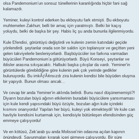
olsa Pandemonium’un sonsuz tünellerinin karanlığında hiçbir fani sağ
kalamazdı.
Yeminer, kuleyi kontrol ederken bu ekboyutu fark etmişti. Bu ekboyutu
muhtemelen Zakhurr, belli bir amaç için yaratmıştı. Belki bir kaçış
yoluydu, belki de başka bir şey. Habis liç şu anda bununla ilgilenmiyordu.
Kule Efendisi, görüntüyü değiştirdi ve kulenin zemin katındaki geçide
yönlendirdi. şeytanlar orada son bir saldırı için toplanıyor ve geçitten yeni
gelen takviyelerle besleniyorlardı. Başbüyücüler ise farkına varmadan
büyücüleri Pandemonium’a götürüyorlardı. Büyü Konseyi, şeytanlar ve
iblisler arasına sıkışacaktı. Halbuki başka çıkışlar da vardı. Yeminer’in
görüntülerde görebildiğine göre kulenin pek çok yerinde gedikler
bulunuyordu. Bu imkÃƒÂ¢nsızdı zira kulenin kendisi bile büyüden oluşma
bir yapıydı. Bunun olması ancak...
Ve cevap bir anda Yeminer’in aklında belirdi. Bunu nasıl düşünememişti?!
Diyarın bozulan büyü ağının etkilerinin buradaki büyücülere yansımaması
için kule kendi yapısındaki büyü özüyle, bozulan ağın kule içindeki
kısmını onarıyordu! Yapılan her büyü, kuleyi yok etmekteydi! Ve kule can
havliyle kendisini kurtarmak için, kendisiyle bütünleşen efendisinden güç
emmeye çalışıyordu!
Ve en kötüsü, Zek’arab şu anda Molissei’nin odasına açılan kapının
önündeydi. Savunmaları kırarak içeri girmeye çalışıyordu. Bir süre