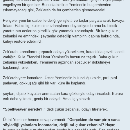
engelleyen bir çember. Bununla birlikte Yeminer’in bu çemberden
çıkamayacağı gibi, Zek’arab da bu çemberden giremeyecekti.
Pençeler yeni bir darbe ile deliği genişletti ve taşlar parçalanarak havaya
fırladı. Habis liç, kulesinin sızlanışlarını duyabiliyordu ama bu biricik
yaratısının acılarına şimdilik göz yummak zorundaydı. Bir kez çukur
zebanisi ve emrindeki şeytanlar defedilip vampirin icabına baktığında,
kuleyi restore edebilirdi.
Zek’arab, kanatlarını çırparak odaya yükselirken, karanlıkla çevrili lanetli
varlığını Kule Efendisi Üstat Yeminer’in huzuruna taşıdı. Daha çukur
zebanisi yükselirken, Yeminer’in ağzından sözcükler dökülmeye
başlamıştı bile.
Zek’arab yere konarken, Üstat Yeminer’in bulunduğu kaide, pırıl pırıl
parlayan, gökkuşağı gibi bir yarı küre ile kaplandı.
şeytan, dipsiz kuyuları anımsatan kara gözleriyle odayı inceledi. Burası
çok daha yüksek, geniş bir odaydı. Ama liç yalnızdı.
“Spellweaver nerede?!”
dedi çukur zebanisi, odayı titreterek.
Üstat Yeminer hemen cevap vermedi.
“Gerçekten de vampirin sana
söylediği yalanlara inanmadın, değil mi çukur zebanisi? Hayır,