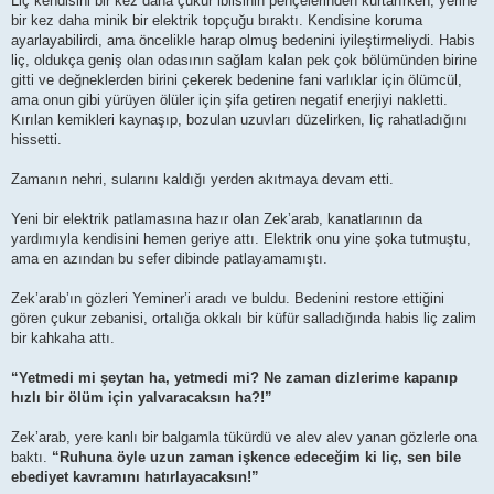
Liç kendisini bir kez daha çukur iblisinin pençelerinden kurtarırken, yerine
bir kez daha minik bir elektrik topçuğu bıraktı. Kendisine koruma
ayarlayabilirdi, ama öncelikle harap olmuş bedenini iyileştirmeliydi. Habis
liç, oldukça geniş olan odasının sağlam kalan pek çok bölümünden birine
gitti ve değneklerden birini çekerek bedenine fani varlıklar için ölümcül,
ama onun gibi yürüyen ölüler için şifa getiren negatif enerjiyi nakletti.
Kırılan kemikleri kaynaşıp, bozulan uzuvları düzelirken, liç rahatladığını
hissetti.
Zamanın nehri, sularını kaldığı yerden akıtmaya devam etti.
Yeni bir elektrik patlamasına hazır olan Zek’arab, kanatlarının da
yardımıyla kendisini hemen geriye attı. Elektrik onu yine şoka tutmuştu,
ama en azından bu sefer dibinde patlayamamıştı.
Zek’arab’ın gözleri Yeminer’i aradı ve buldu. Bedenini restore ettiğini
gören çukur zebanisi, ortalığa okkalı bir küfür salladığında habis liç zalim
bir kahkaha attı.
“Yetmedi mi şeytan ha, yetmedi mi? Ne zaman dizlerime kapanıp
hızlı bir ölüm için yalvaracaksın ha?!”
Zek’arab, yere kanlı bir balgamla tükürdü ve alev alev yanan gözlerle ona
baktı.
“Ruhuna öyle uzun zaman işkence edeceğim ki liç, sen bile
ebediyet kavramını hatırlayacaksın!”