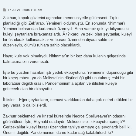
P
Fri Jul 21, 2006 1:11 am
o
s
Zakhurr, kapalı gözlerini açmadan memnuniyetle gülümsedi. Tıpkı
t
planladığı gibi Zek’arab, Yeminer’i öldürmüştü. En sonunda Nhimmar’ı,
Yeminer belasından kurtarmak üzereydi. Ama vampir çok iyi biliyordu ki
kuleyi şeytanlara bırakamazlardı. Ãƒ?ıkarcı ve zeki olan şeytanlar, kuleyi
bir üs olarak kullanacaklar ve burası üzerinden diyara saldırılar
düzenleyip, ölümlü ruhlara sahip olacaklardı.
Hayır, kule yok olmalıydı. Nhimmar’ın bir kez daha kulenin gölgesinde
kalmasına izin veremezdi.
İşte bu yüzden hazırlamıştı yedek ekboyutunu. Yeminer’in düşündüğü gibi
bir kaçış rotası, ya da Molissei’nin düşündüğü gibi unutulmuş eski bir
laboratuar değildi orası. Pandemonium’a açılan ve iblisleri kuleye
getirecek olan bir ekboyuttu.
İblisler... Eğer şeytanların, semavi varlıklardan daha çok nefret ettikleri bir
şey varsa, o da iblislerdi.
Zakhurr beklemedi ve kristal küresinde Necros Spellweaver’ın odasını
görüntüledi. İşte, Reynald oradaydı. Molissei ise...ekboyutu açmıştı?!
Gerizekalılar kuleyi burası üzerinden tahliye etmeye çalışıyorlardı belli ki.
Önemli değildi. Pandemonium’da ne kadar sağ kalabilirlerdi ki?