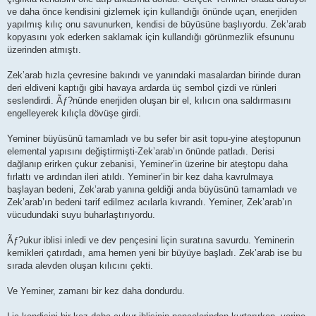
ve daha önce kendisini gizlemek için kullandığı önünde uçan, enerjiden
yapılmış kılıç onu savunurken, kendisi de büyüsüne başlıyordu. Zek’arab
kopyasını yok ederken saklamak için kullandığı görünmezlik efsununu
üzerinden atmıştı.
Zek’arab hızla çevresine bakındı ve yanındaki masalardan birinde duran
deri eldiveni kaptığı gibi havaya ardarda üç sembol çizdi ve rünleri
seslendirdi. Ãƒ?nünde enerjiden oluşan bir el, kılıcın ona saldırmasını
engelleyerek kılıçla dövüşe girdi.
Yeminer büyüsünü tamamladı ve bu sefer bir asit topu-yine ateştopunun
elemental yapısını değiştirmişti-Zek’arab’ın önünde patladı. Derisi
dağlanıp erirken çukur zebanisi, Yeminer’in üzerine bir ateştopu daha
fırlattı ve ardından ileri atıldı. Yeminer’in bir kez daha kavrulmaya
başlayan bedeni, Zek’arab yanına geldiği anda büyüsünü tamamladı ve
Zek’arab’ın bedeni tarif edilmez acılarla kıvrandı. Yeminer, Zek’arab’ın
vücudundaki suyu buharlaştırıyordu.
Ãƒ?ukur iblisi inledi ve dev pençesini liçin suratına savurdu. Yeminerin
kemikleri çatırdadı, ama hemen yeni bir büyüye başladı. Zek’arab ise bu
sırada alevden oluşan kılıcını çekti.
Ve Yeminer, zamanı bir kez daha dondurdu.