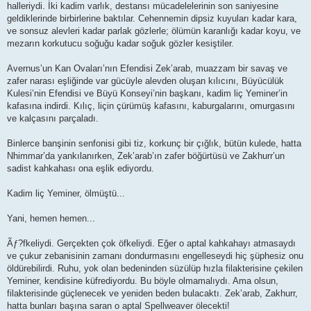
halleriydi. İki kadim varlık, destansı mücadelelerinin son saniyesine
geldiklerinde birbirlerine baktılar. Cehennemin dipsiz kuyuları kadar kara,
ve sonsuz alevleri kadar parlak gözlerle; ölümün karanlığı kadar koyu, ve
mezarın korkutucu soğuğu kadar soğuk gözler kesiştiler.
Avernus’un Kan Ovaları’nın Efendisi Zek’arab, muazzam bir savaş ve
zafer narası eşliğinde var gücüyle alevden oluşan kılıcını, Büyücülük
Kulesi’nin Efendisi ve Büyü Konseyi’nin başkanı, kadim liç Yeminer’in
kafasına indirdi. Kılıç, liçin çürümüş kafasını, kaburgalarını, omurgasını
ve kalçasını parçaladı.
Binlerce banşinin senfonisi gibi tiz, korkunç bir çığlık, bütün kulede, hatta
Nhimmar’da yankılanırken, Zek’arab’ın zafer böğürtüsü ve Zakhurr’un
sadist kahkahası ona eşlik ediyordu.
Kadim liç Yeminer, ölmüştü...
Yani, hemen hemen...
Ãƒ?fkeliydi. Gerçekten çok öfkeliydi. Eğer o aptal kahkahayı atmasaydı
ve çukur zebanisinin zamanı dondurmasını engelleseydi hiç şüphesiz onu
öldürebilirdi. Ruhu, yok olan bedeninden süzülüp hızla filakterisine çekilen
Yeminer, kendisine küfrediyordu. Bu böyle olmamalıydı. Ama olsun,
filakterisinde güçlenecek ve yeniden beden bulacaktı. Zek’arab, Zakhurr,
hatta bunları başına saran o aptal Spellweaver ölecekti!