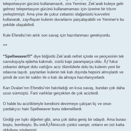
teleportasyon gücünü kullanamazdı, zira Yeminer, Zek’arab kuleye gelir
gelmez teleportasyon gücünü kullanamaması için üzerine bir tılsım
yerleştirmişti. Ama yine de çukur zebanisi olağanüstü kuvvetini
kullanarak, zayıflayan kulenin duvarlarını parçalayabilir ve Yeminer’e bu
şekilde ulaşabilirdi.
Kule Efendisi’nin artık son savaş için hazırlanması gerekiyordu.
***
“Spellweaver!!!”
diye böğürdü Zek’arab nefret içinde ve pençesinin tek
savruluşuyla ejderha kakmalı, süslü kapı paramparça oldu. Ãƒ?ukur
zebanisi dehşet dolu varlığını aciz ölümlülerle dolu bu kulenin yeni bir
odasına taşıdı. şeytanları kulenin tek katı dışında hepsini almışlardı ve
şimdi de son bir saldırı ile o katı da almaya hazırlanıyorlardı.
Kan Ovaları’nın Efendisi’nin hatırladığı en kısa savaş, bundan çok daha
uzun sürmüştü. Fani varlıklar gerçekten de çok acizlerdi.
O halde bu acizlikleriyle kendisini devirmeye çalışan liç ve onun
yardakçısı hain Spellweaver bunu ödemelilerdi.
Girdiği yer tıpkı diğerleri gibi, ama çok daha geniş bir odaydı. Ama burası
boştu, bomboştu. Bu imkÃƒÂ¢nsızdı çünkü vampir, onların en üst katta
olduğunu söylemişti.