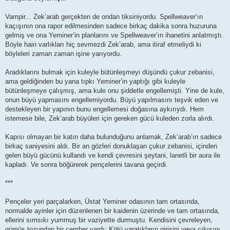
Vampir... Zek’arab gerçekten de ondan tiksiniyordu. Spellweaver’ın
kaçışının ona rapor edilmesinden sadece birkaç dakika sonra huzuruna
gelmiş ve ona Yeminer’in planlarını ve Spellweaver’ın ihanetini anlatmıştı.
Böyle hain varlıkları hiç sevmezdi Zek’arab, ama itiraf etmeliydi ki
böyleleri zaman zaman işine yarıyordu.
Aradıklarını bulmak için kuleyle bütünleşmeyi düşündü çukur zebanisi,
ama geldiğinden bu yana tıpkı Yeminer’in yaptığı gibi kuleyle
bütünleşmeye çalışmış, ama kule onu şiddetle engellemişti. Yine de kule,
onun büyü yapmasını engellemiyordu. Büyü yapılmasını teşvik eden ve
destekleyen bir yapının bunu engellemesi doğasına aykırıydı. Hem
istemese bile, Zek’arab büyüleri için gereken gücü kuleden zorla alırdı.
Kapısı olmayan bir katın daha bulunduğunu anlamak, Zek’arab’ın sadece
birkaç saniyesini aldı. Bir an gözleri donuklaşan çukur zebanisi, içinden
gelen büyü gücünü kullandı ve kendi çevresini şeytani, lanetli bir aura ile
kapladı. Ve sonra böğürerek pençelerini tavana geçirdi.
***
Pençeler yeri parçalarken, Üstat Yeminer odasının tam ortasında,
normalde ayinler için düzenlenen bir kaidenin üzerinde ve tam ortasında,
ellerini sımsıkı yummuş bir vaziyette durmuştu. Kendisini çevreleyen,
gümüş tozundan bir çember vardı: Kötü yaratıkların girişini veya çıkışını