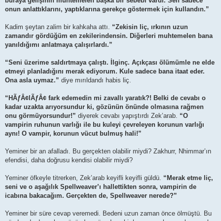
buraya gelişinin muhtemelen başka bir sebebi vardı. Sen sadece
onun anlattıklarını, yaptıklarına gerekçe göstermek için kullandın.”
Kadim şeytan zalim bir kahkaha attı.
“Zekisin liç, ırkının uzun
zamandır gördüğüm en zekilerindensin. Diğerleri muhtemelen bana
yanıldığımı anlatmaya çalışırlardı.”
“Seni üzerime saldırtmaya çalıştı. İlginç. Açıkçası ölümümle ne elde
etmeyi planladığını merak ediyorum. Kule sadece bana itaat eder.
Ona asla uymaz.”
diye mırıldandı habis liç.
“HÃƒÂ¢lÃƒÂ¢ fark edemedin mi zavallı yaratık?! Belki de cevabı o
kadar uzakta arıyorsundur ki, gözünün önünde olmasına rağmen
onu görmüyorsundur!”
diyerek cevabı yapıştırdı Zek’arab.
“O
vampirin ruhunun varlığı ile bu kuleyi çevreleyen korunun varlığı
aynı! O vampir, korunun vücut bulmuş hali!”
Yeminer bir an afalladı. Bu gerçekten olabilir miydi? Zakhurr, Nhimmar’ın
efendisi, daha doğrusu kendisi olabilir miydi?
Yeminer öfkeyle titrerken, Zek’arab keyifli keyifli güldü.
“Merak etme liç,
seni ve o aşağılık Spellweaver’ı hallettikten sonra, vampirin de
icabına bakacağım. Gerçekten de, Spellweaver nerede?”
Yeminer bir süre cevap veremedi. Bedeni uzun zaman önce ölmüştü. Bu