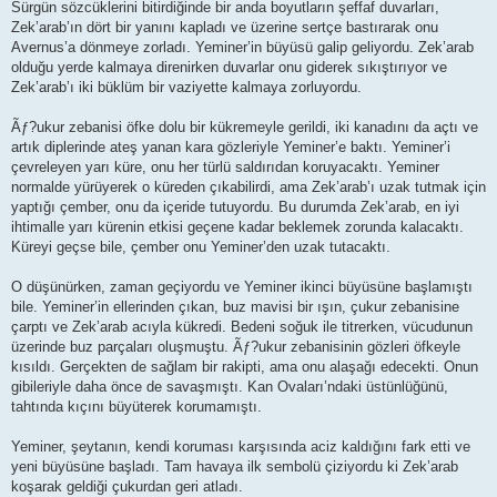
Sürgün sözcüklerini bitirdiğinde bir anda boyutların şeffaf duvarları,
Zek’arab’ın dört bir yanını kapladı ve üzerine sertçe bastırarak onu
Avernus’a dönmeye zorladı. Yeminer’in büyüsü galip geliyordu. Zek’arab
olduğu yerde kalmaya direnirken duvarlar onu giderek sıkıştırıyor ve
Zek’arab’ı iki büklüm bir vaziyette kalmaya zorluyordu.
Ãƒ?ukur zebanisi öfke dolu bir kükremeyle gerildi, iki kanadını da açtı ve
artık diplerinde ateş yanan kara gözleriyle Yeminer’e baktı. Yeminer’i
çevreleyen yarı küre, onu her türlü saldırıdan koruyacaktı. Yeminer
normalde yürüyerek o küreden çıkabilirdi, ama Zek’arab’ı uzak tutmak için
yaptığı çember, onu da içeride tutuyordu. Bu durumda Zek’arab, en iyi
ihtimalle yarı kürenin etkisi geçene kadar beklemek zorunda kalacaktı.
Küreyi geçse bile, çember onu Yeminer’den uzak tutacaktı.
O düşünürken, zaman geçiyordu ve Yeminer ikinci büyüsüne başlamıştı
bile. Yeminer’in ellerinden çıkan, buz mavisi bir ışın, çukur zebanisine
çarptı ve Zek’arab acıyla kükredi. Bedeni soğuk ile titrerken, vücudunun
üzerinde buz parçaları oluşmuştu. Ãƒ?ukur zebanisinin gözleri öfkeyle
kısıldı. Gerçekten de sağlam bir rakipti, ama onu alaşağı edecekti. Onun
gibileriyle daha önce de savaşmıştı. Kan Ovaları’ndaki üstünlüğünü,
tahtında kıçını büyüterek korumamıştı.
Yeminer, şeytanın, kendi koruması karşısında aciz kaldığını fark etti ve
yeni büyüsüne başladı. Tam havaya ilk sembolü çiziyordu ki Zek’arab
koşarak geldiği çukurdan geri atladı.