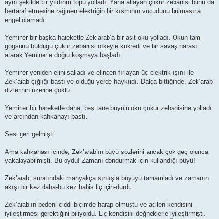
aynı şekilde bir yıldırım topu yolladı. Yana atlayan çukur zebanisi bunu da
bertaraf etmesine rağmen elektriğin bir kısmının vücudunu bulmasına
engel olamadı.
Yeminer bir başka hareketle Zek’arab’a bir asit oku yolladı. Okun tam
göğsünü bulduğu çukur zebanisi öfkeyle kükredi ve bir savaş narası
atarak Yeminer’e doğru koşmaya başladı.
Yeminer yeniden elini salladı ve elinden fırlayan üç elektrik ışını ile
Zek’arab çığlığı bastı ve olduğu yerde haykırdı. Dalga bittiğinde, Zek’arab
dizlerinin üzerine çöktü.
Yeminer bir hareketle daha, beş tane büyülü oku çukur zebanisine yolladı
ve ardından kahkahayı bastı.
Sesi geri gelmişti.
Ama kahkahası içinde, Zek’arab’ın büyü sözlerini ancak çok geç olunca
yakalayabilmişti. Bu oydu! Zamanı dondurmak için kullandığı büyü!
Zek’arab, suratındaki manyakça sırıtışla büyüyü tamamladı ve zamanın
akışı bir kez daha-bu kez habis liç için-durdu.
Zek’arab’ın bedeni ciddi biçimde harap olmuştu ve acilen kendisini
iyileştirmesi gerektiğini biliyordu. Liç kendisini değneklerle iyileştirmişti.