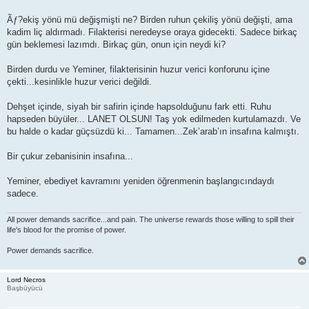
Ãƒ?ekiş yönü mü değişmişti ne? Birden ruhun çekiliş yönü değişti, ama
kadim liç aldırmadı. Filakterisi neredeyse oraya gidecekti. Sadece birkaç
gün beklemesi lazımdı. Birkaç gün, onun için neydi ki?
Birden durdu ve Yeminer, filakterisinin huzur verici konforunu içine
çekti...kesinlikle huzur verici değildi.
Dehşet içinde, siyah bir safirin içinde hapsolduğunu fark etti. Ruhu
hapseden büyüler... LANET OLSUN! Taş yok edilmeden kurtulamazdı. Ve
bu halde o kadar güçsüzdü ki... Tamamen...Zek’arab’ın insafına kalmıştı.
Bir çukur zebanisinin insafına...
Yeminer, ebediyet kavramını yeniden öğrenmenin başlangıcındaydı
sadece.
All power demands sacrifice...and pain. The universe rewards those willing to spill their
life's blood for the promise of power.
Power demands sacrifice.
Lord Necros
Başbüyücü