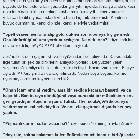
yüzden de duyguları yüzünden vücuduna bir hormon salınımı olmuyor, bu
sayede de kontrolünü fani yaratıklar gibi yitirmiyordu. Ama şu anda öfkesi
o kadar büyüktü ki, kontrolünü kaybetmek üzereydi. Lanet vampirle
yıllarca dip dibe yaşamışlardı ve o bunu hiç fark etmemişti! Kendi en
büyük düşmanını, kendi dibinde, kendi elleriyle yetiştirmişti!
“Spellweaver, sen onu alıp götürdükten sonra buraya hiç gelmedi.
Onu öldürdüğünü umuyordum açıkçası. Ne oldu ona?”
diye zorlukla
cevap verdi liç, hÃƒÂ¢lÃƒÂ¢ öfkeden titreyerek.
Zek’arab ilk defa şaşırmıştı ve bu yüzünden belli oluyordu. Karşısındaki
liçle tuhaf bir şekilde birbirlerini anlayabiliyorlardı. Bu yüzden yalan
söylemediğini biliyordu. İkisi de çok kudretliydi. Kadim varlıklardı. Bilgiye
açlardı. Ãƒ?arpışmaları da kaçınılmazdı. Neden boşu boşuna kelime
oyunlarıyla zaman kaybetsinlerdi ki?
“Onun idam emrini verdim, ama bir şekilde kaçmayı başardı ya da
kaçırıldı. Ben buraya döndüğünü veya buradaki bir müttefikinin onu
geri getirdiğini düşünmüştüm. Tuhaf... Her halükÃƒÂ¢rda buraya
saldırmamın asıl sebebiydi o. Ve onu ele geçirmek dışında her şeyi
yaptım.”
“Pişmanlıklar mı çukur zebanisi?”
diye sordu Yeminer, alayla gülerek.
“Hayır liç, aslına bakarsan kulen önümde en adi tanar’ri birliği kadar