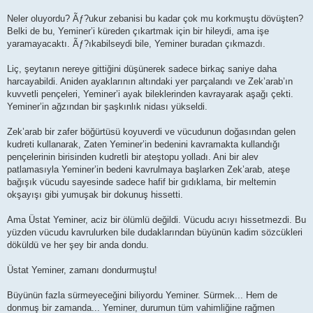
Neler oluyordu? Ãƒ?ukur zebanisi bu kadar çok mu korkmuştu dövüşten?
Belki de bu, Yeminer’i küreden çıkartmak için bir hileydi, ama işe
yaramayacaktı. Ãƒ?ıkabilseydi bile, Yeminer buradan çıkmazdı.
Liç, şeytanın nereye gittiğini düşünerek sadece birkaç saniye daha
harcayabildi. Aniden ayaklarının altındaki yer parçalandı ve Zek’arab’ın
kuvvetli pençeleri, Yeminer’i ayak bileklerinden kavrayarak aşağı çekti.
Yeminer’in ağzından bir şaşkınlık nidası yükseldi.
Zek’arab bir zafer böğürtüsü koyuverdi ve vücudunun doğasından gelen
kudreti kullanarak, Zaten Yeminer’in bedenini kavramakta kullandığı
pençelerinin birisinden kudretli bir ateştopu yolladı. Ani bir alev
patlamasıyla Yeminer’in bedeni kavrulmaya başlarken Zek’arab, ateşe
bağışık vücudu sayesinde sadece hafif bir gıdıklama, bir meltemin
okşayışı gibi yumuşak bir dokunuş hissetti.
Ama Üstat Yeminer, aciz bir ölümlü değildi. Vücudu acıyı hissetmezdi. Bu
yüzden vücudu kavrulurken bile dudaklarından büyünün kadim sözcükleri
döküldü ve her şey bir anda dondu.
Üstat Yeminer, zamanı dondurmuştu!
Büyünün fazla sürmeyeceğini biliyordu Yeminer. Sürmek... Hem de
donmuş bir zamanda... Yeminer, durumun tüm vahimliğine rağmen