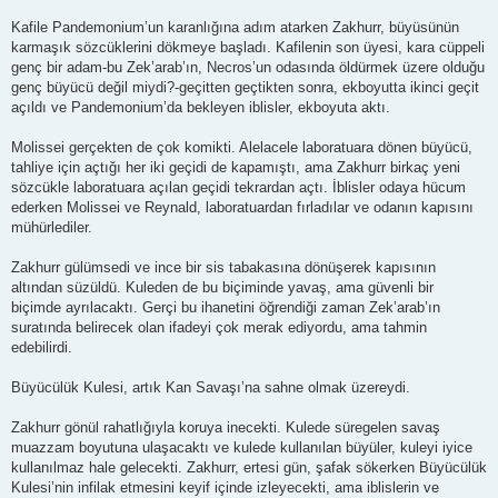
Kafile Pandemonium’un karanlığına adım atarken Zakhurr, büyüsünün
karmaşık sözcüklerini dökmeye başladı. Kafilenin son üyesi, kara cüppeli
genç bir adam-bu Zek’arab’ın, Necros’un odasında öldürmek üzere olduğu
genç büyücü değil miydi?-geçitten geçtikten sonra, ekboyutta ikinci geçit
açıldı ve Pandemonium’da bekleyen iblisler, ekboyuta aktı.
Molissei gerçekten de çok komikti. Alelacele laboratuara dönen büyücü,
tahliye için açtığı her iki geçidi de kapamıştı, ama Zakhurr birkaç yeni
sözcükle laboratuara açılan geçidi tekrardan açtı. İblisler odaya hücum
ederken Molissei ve Reynald, laboratuardan fırladılar ve odanın kapısını
mühürlediler.
Zakhurr gülümsedi ve ince bir sis tabakasına dönüşerek kapısının
altından süzüldü. Kuleden de bu biçiminde yavaş, ama güvenli bir
biçimde ayrılacaktı. Gerçi bu ihanetini öğrendiği zaman Zek’arab’ın
suratında belirecek olan ifadeyi çok merak ediyordu, ama tahmin
edebilirdi.
Büyücülük Kulesi, artık Kan Savaşı’na sahne olmak üzereydi.
Zakhurr gönül rahatlığıyla koruya inecekti. Kulede süregelen savaş
muazzam boyutuna ulaşacaktı ve kulede kullanılan büyüler, kuleyi iyice
kullanılmaz hale gelecekti. Zakhurr, ertesi gün, şafak sökerken Büyücülük
Kulesi’nin infilak etmesini keyif içinde izleyecekti, ama iblislerin ve