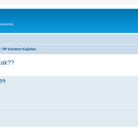
 arasinda
RP Karakter Kağıtları
lcak??
k??