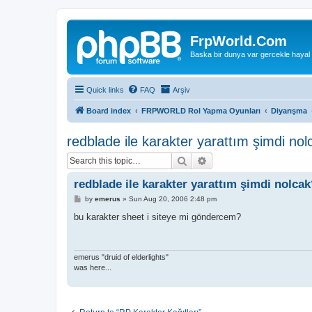
FrpWorld.Com
Baska bir dunya var gercekle hayal
Quick links
FAQ
Arşiv
Board index
FRPWORLD Rol Yapma Oyunları
Diyarışma
redblade ile karakter yarattım şimdi no
Search
Advanced search
redblade ile karakter yarattım şimdi nolca
P
by
emerus
»
Sun Aug 20, 2006 2:48 pm
o
s
bu karakter sheet i siteye mi göndercem?
t
emerus "druid of elderlights"
was here...