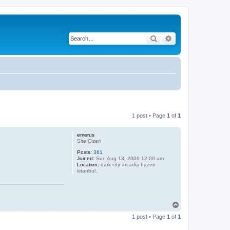
Search
Advanced search
1 post • Page
1
of
1
emerus
Site Çizeri
Posts:
361
Joined:
Sun Aug 13, 2006 12:00 am
Location:
dark city arcadia bazen
istanbul..
T
o
1 post • Page
1
of
1
p