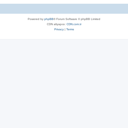
Powered by
phpBB
® Forum Software © phpBB Limited
CDN altyapısı:
CDN.com.tr
Privacy
|
Terms