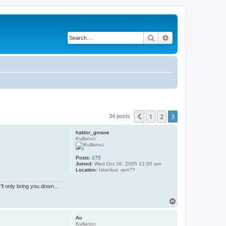
Search
Advanced search
1
2
3
Previous
34 posts
haldor_goraxe
Kullanıcı
Posts:
275
Joined:
Wed Oct 26, 2005 12:00 am
Location:
İstanbul, sen??
l only bring you down...
T
o
p
Ao
Kullanıcı