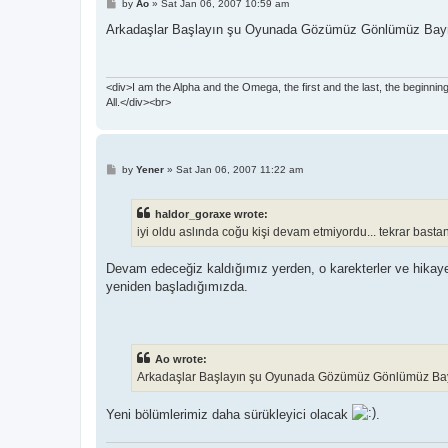
P
by
Ao
»
Sat Jan 06, 2007 10:59 am
o
s
Arkadaşlar Başlayın şu Oyunada Gözümüz Gönlümüz Bayra
t
<div>I am the Alpha and the Omega, the first and the last, the beginnin
All.</div><br>
P
by
Yener
»
Sat Jan 06, 2007 11:22 am
o
s
t
haldor_goraxe wrote:
iyi oldu aslında coğu kişi devam etmiyordu... tekrar bast
Devam edeceğiz kaldığımız yerden, o karekterler ve hika
yeniden başladığımızda.
Ao wrote:
Arkadaşlar Başlayın şu Oyunada Gözümüz Gönlümüz Bayr
Yeni bölümlerimiz daha sürükleyici olacak
.