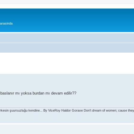
 arasinda
n baslanır mı yoksa burdan mı devam edilir??
rkesin şuursuzluğu kendine... By ViceRoy Haldor Goraxe Don't dream of women; cause they'l