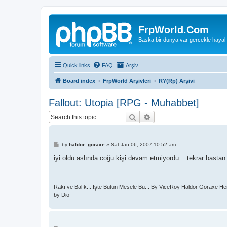
FrpWorld.Com
Baska bir dunya var gercekle hayal
Quick links
FAQ
Arşiv
Board index
FrpWorld Arşivleri
RY(Rp) Arşivi
Fallout: Utopia [RPG - Muhabbet]
Search
Advanced search
P
by
haldor_goraxe
»
Sat Jan 06, 2007 10:52 am
o
s
iyi oldu aslında coğu kişi devam etmiyordu... tekrar basta
t
Rakı ve Balık....İşte Bütün Mesele Bu... By ViceRoy Haldor Goraxe He
by Dio