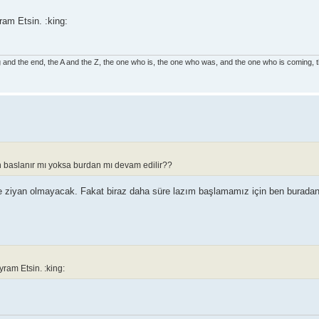
m Etsin. :king:
g and the end, the A and the Z, the one who is, the one who was, and the one who is coming, t
an baslanır mı yoksa burdan mı devam edilir??
ye ziyan olmayacak. Fakat biraz daha süre lazım başlamamız için ben burad
am Etsin. :king: