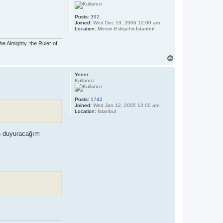
Posts:
392
Joined:
Wed Dec 13, 2006 12:00 am
Location:
Mersin-Eskişehir-İstanbul
he Almighty, the Ruler of
T
o
p
Yener
Kullanıcı
Posts:
1742
Joined:
Wed Jan 12, 2005 12:00 am
Location:
İstanbul
an duyuracağım