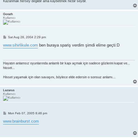
Kazanmak hersey degildir ama kaybetmek hicbir seydir.
Gorath
Kullanıcı
P
Sat Aug 28, 2004 2:29 pm
o
s
www.sihirlikule.com
ben buraya spariş verdim şimdi elime geçti:D
t
Hayatın anlamsız oyunlarında anlamlı bir kapı açmak için sadece gözlerini kapat ve...
hisset...
Hisset yaşamak için olan savaşını, böylece elde edersin o sonsuz anlamı...
Lazarus
Kullanıcı
P
Mon Feb 07, 2005 8:48 pm
o
s
www.brainburst.com
t