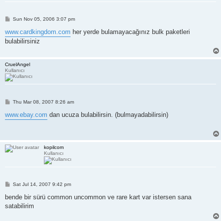
P
Sun Nov 05, 2006 3:07 pm
o
s
www.cardkingdom.com
her yerde bulamayacağınız bulk paketleri
t
bulabilirsiniz
CruelAngel
Kullanıcı
P
Thu Mar 08, 2007 8:26 am
o
s
www.ebay.com
dan ucuza bulabilirsin. (bulmayadabilirsin)
t
kopilcom
Kullanıcı
P
Sat Jul 14, 2007 9:42 pm
o
s
bende bir sürü common uncommon ve rare kart var istersen sana
t
satabilirim