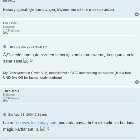
hisset...
Hisset yaşamak için olan savaşını, böylece elde edersin o sonsuz anlamı...
EviLDoeR
Kullanıcı
P
Tue Aug 24, 2004 6:16 pm
o
s
Ãƒ?ncede sormuştum zaten senin içi zombi kartı varmış konuşuruz onla
t
satar sana
My DNA written in C with VIM, compiled with GCC and running on baranix (It' s a free
UNIX like OS for human body platform)
TheoDorus
Kullanıcı
P
Sat Aug 28, 2004 2:21 pm
o
s
bakın bile
www.lostlibrary.com
burasıda bayaa bi frp sitesidir. ve burdada
t
magic kartlar satılır.