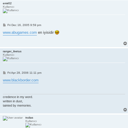
emir02
Kullanıcı
P
Fri Dec 16, 2005 9:59 pm
o
s
www.abugames.com
en iyisidir
t
ranger_ilvetus
Kullanıcı
P
Fri Apr 28, 2006 11:11 pm
o
s
www.blackborder.com
t
credence in my word.
written in dust,
tainted by memories.
trulias
Kullanıcı