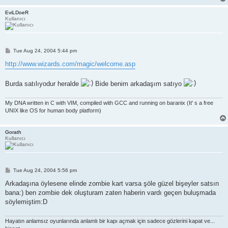
EviLDoeR
Kullanıcı
P
Tue Aug 24, 2004 5:44 pm
o
s
http://www.wizards.com/magic/welcome.asp
t
Burda satılıyodur heralde
Bide benim arkadaşım satıyo
My DNA written in C with VIM, compiled with GCC and running on baranix (It' s a free
UNIX like OS for human body platform)
Gorath
Kullanıcı
P
Tue Aug 24, 2004 5:56 pm
o
s
Arkadaşına öylesene elinde zombie kart varsa şöle güzel bişeyler satsın
t
bana:) ben zombie dek oluşturam zaten haberin vardı geçen buluşmada
söylemiştim:D
Hayatın anlamsız oyunlarında anlamlı bir kapı açmak için sadece gözlerini kapat ve...