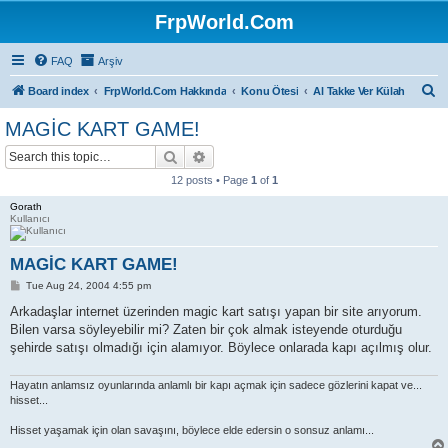
FrpWorld.Com
FAQ
Arşiv
S
Board index
FrpWorld.Com Hakkında
Konu Ötesi
Al Takke Ver Külah
e
MAGİC KART GAME!
a
Search
Advanced search
r
12 posts • Page
1
of
1
c
Gorath
h
Kullanıcı
MAGİC KART GAME!
P
Tue Aug 24, 2004 4:55 pm
o
s
Arkadaşlar internet üzerinden magic kart satışı yapan bir site arıyorum.
t
Bilen varsa söyleyebilir mi? Zaten bir çok almak isteyende oturduğu
şehirde satışı olmadığı için alamıyor. Böylece onlarada kapı açılmış olur.
Hayatın anlamsız oyunlarında anlamlı bir kapı açmak için sadece gözlerini kapat ve...
hisset...
Hisset yaşamak için olan savaşını, böylece elde edersin o sonsuz anlamı...