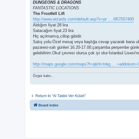
DUNGEONS & DRAGONS
FANTASTIC LOCATIONS
The Frostfell Lift
http://www.wizards.com/default.asp?x=pr ... /957557400
Aldığım fiyat:28 lira
Satacağım fiyat:23 lira
Hiç açılmamış,cillop gibidir.
Satış yolu:Özel mesaj veya başlığa cevap yazarak bana ula
pazaresi-salı günleri 16.20-17.00,çarşamba perşembe günle
gelebilirim.Okul çevresi olursa çok iyi olur-İstanbul Lisesi
http://maps.google.com/maps?f=q&hl=tr&g ... =addr&om=
Özgür kalın...
Return to “Al Takke Ver Külah”
Board index