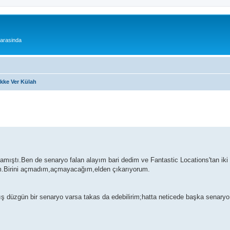
 arasinda
akke Ver Külah
amıştı.Ben de senaryo falan alayım bari dedim ve Fantastic Locations'tan iki
ettim.Birini açmadım,açmayacağım,elden çıkarıyorum.
mış düzgün bir senaryo varsa takas da edebilirim;hatta neticede başka senary