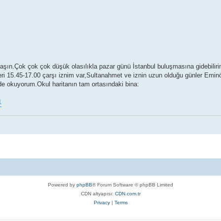
şın.Çok çok çok düşük olasılıkla pazar günü İstanbul buluşmasına gidebiliri
ri 15.45-17.00 çarşı iznim var,Sultanahmet ve iznin uzun olduğu günler Emin
'nde okuyorum.Okul haritanın tam ortasındaki bina:
1
Powered by
phpBB
® Forum Software © phpBB Limited
CDN altyapısı:
CDN.com.tr
Privacy
|
Terms