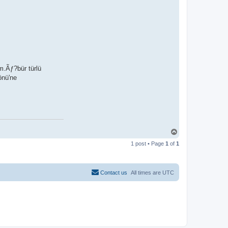
m.Ãƒ?bür türlü
önü'ne
T
o
1 post • Page
1
of
1
p
Contact us
All times are
UTC