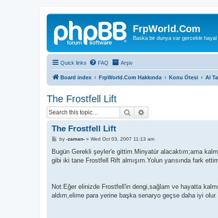
FrpWorld.Com
Baska bir dunya var gercekle hayal
Quick links
FAQ
Arşiv
Board index
FrpWorld.Com Hakkında
Konu Ötesi
Al T
The Frostfell Lift
Search
Advanced search
The Frostfell Lift
P
by
-zaman-
»
Wed Oct 03, 2007 11:13 am
o
s
Bugün Gerekli şeyler'e gittim.Minyatür alacaktım;ama kalm
t
gibi iki tane Frostfell Rift almışım.Yolun yarısında fark 
Not:Eğer elinizde Frostfell'in dengi,sağlam ve hayatta kal
aldım,elime para yerine başka senaryo geçse daha iyi olur.