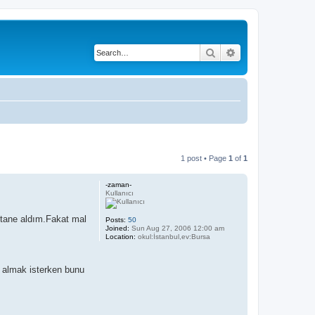
Search
Advanced search
1 post • Page
1
of
1
-zaman-
Kullanıcı
 tane aldım.Fakat mal
Posts:
50
Joined:
Sun Aug 27, 2006 12:00 am
Location:
okul:İstanbul,ev:Bursa
o almak isterken bunu