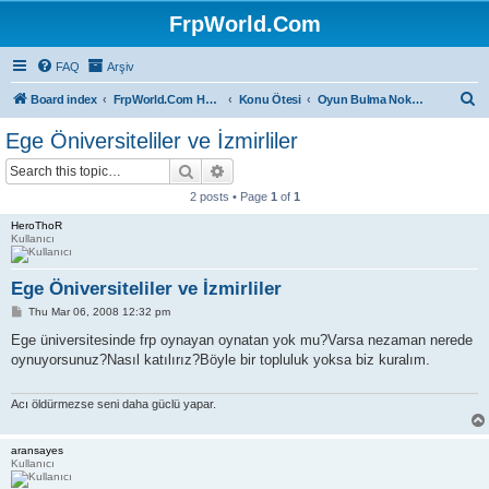
FrpWorld.Com
FAQ
Arşiv
S
Board index
FrpWorld.Com Hakkında
Konu Ötesi
Oyun Bulma Noktası
e
Ege Öniversiteliler ve İzmirliler
a
Search
Advanced search
r
2 posts • Page
1
of
1
c
HeroThoR
h
Kullanıcı
Ege Öniversiteliler ve İzmirliler
P
Thu Mar 06, 2008 12:32 pm
o
s
Ege üniversitesinde frp oynayan oynatan yok mu?Varsa nezaman nerede
t
oynuyorsunuz?Nasıl katılırız?Böyle bir topluluk yoksa biz kuralım.
Acı öldürmezse seni daha güclü yapar.
aransayes
Kullanıcı