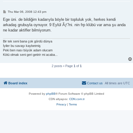
P
Thu Mar 06, 2008 12:43 pm
o
s
Ege üni. de bildiğim kadarıyla böyle bir topluluk yok, herkes kendi
t
arkadaş grubuyla oynuyor. 9 Eylül Ãƒ?ni. nin frp klübü var ama şu anda
ne kadar aktifler bilmiyorum.
Bir tek seni bana çok gördü dünya
İyiler bu savaşı kaybetmiş
Peki ben nası büyük adam olucam
Kötü olmak seni geri getirir mi acaba...
2 posts • Page
1
of
1
Board index
Contact us
All times are
UTC
Powered by
phpBB
® Forum Software © phpBB Limited
CDN altyapısı:
CDN.com.tr
Privacy
|
Terms