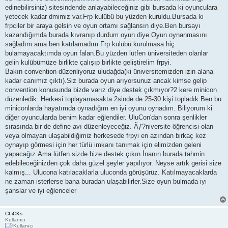
edinebilirsiniz) sitesindende anlayabileceğiniz gibi bursada ki oyunculara
yetecek kadar dmimiz var.Frp kulübü bu yüzden kuruldu.Bursada ki
frpciler bir araya gelsin ve oyun ortamı sağlansın diye.Ben bursayı
kazandığımda burada kıvranıp durdum oyun diye.Oyun oynanmasını
sağladım ama ben katılamadım.Frp kulübü kurulmasa hiç
bulamayacaktımda oyun falan.Bu yüzden lütfen üniversiteden olanlar
gelin kulübümüze birlikte çalışıp birlikte geliştirelim frpyi.
Bakın convention düzenliyoruz uludağda(ki üniversitemizden izin alana
kadar canımız çıktı).Siz burada oyun arıyorsunuz ancak kimse gelip
convention konusunda bizde varız diye destek çıkmıyor?2 kere minicon
düzenledik. Herkesi toplayamasakta 2sinde de 25-30 kişi topladık.Ben bu
miniconlarda hayatımda oynadığım en iyi oyunu oynadım. Biliyorum ki
diğer oyuncularda benim kadar eğlendiler. UluCon'dan sonra şenlikler
sırasında bir de define avı düzenleyeceğiz. Ãƒ?niversite öğrencisi olan
veya olmayan ulaşabildiğimiz herkesede frpyi en azından birkaç kez
oynayıp görmesi için her türlü imkanı tanımak için elimizden geleni
yapacağız.Ama lütfen sizde bize destek çıkın.İnanın burada tahmin
edebileceğinizden çok daha güzel şeyler yapılıyor. Neyse artık gerisi size
kalmış... Ulucona katılacaklarla uluconda görüşürüz. Katılmayacaklarda
ne zaman isterlerse bana buradan ulaşabilirler.Size oyun bulmada iyi
şanslar ve iyi eğlenceler
CLiCKs
Kullanıcı