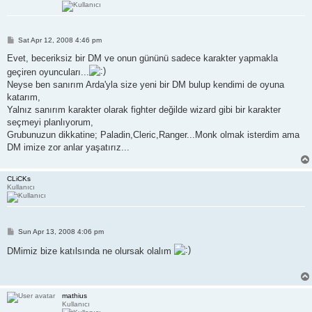
P
Sat Apr 12, 2008 4:46 pm
o
s
Evet, beceriksiz bir DM ve onun gününü sadece karakter yapmakla
t
geçiren oyuncuları...
Neyse ben sanırım Arda'yla size yeni bir DM bulup kendimi de oyuna
katarım,
Yalnız sanırım karakter olarak fighter değilde wizard gibi bir karakter
seçmeyi planlıyorum,
Grubunuzun dikkatine; Paladin,Cleric,Ranger...Monk olmak isterdim ama
DM imize zor anlar yaşatırız...
CLiCKs
Kullanıcı
P
Sun Apr 13, 2008 4:06 pm
o
s
DMimiz bize katılsında ne olursak olalım
t
mathius
Kullanıcı