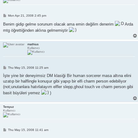
P
Mon Apr 21, 2008 2:45 pm
o
s
Benim gidip gelme sorunum olacak ama emin değilim denerim
Arda
t
mtg öğrettiğinden aklına gelmemiştir
mathius
Kullanıcı
P
Thu May 15, 2008 11:25 am
o
s
İşte yine bir deneyimsiz DM klasiği Bir human sorcerer masa altına elini
t
uzatıp bir halflingle konuşur gibi yapıp bir elfi charm person edebiliyor
(not;unutanlara hatırlatayım elfler slepp,ghoul touch ve charm person gibi
basit büyüleri yemez
)
Tersyuz
Kullanıcı
P
Thu May 15, 2008 11:41 am
o
s