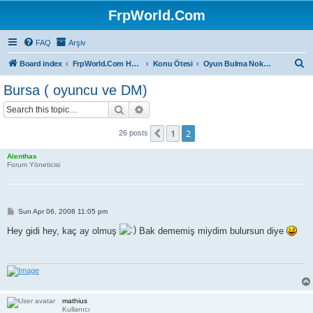
FrpWorld.Com
FAQ
Arşiv
S
Board index
FrpWorld.Com Hakkında
Konu Ötesi
Oyun Bulma Noktası
e
Bursa ( oyuncu ve DM)
a
Search
Advanced search
r
c
1
2
Previous
26 posts
h
Alenthas
Forum Yöneticisi
P
Sun Apr 06, 2008 11:05 pm
o
s
Hey gidi hey, kaç ay olmuş
Bak dememiş miydim bulursun diye
t
mathius
Kullanıcı