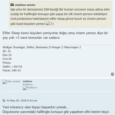
t
mathius wrote:
İşte yine bir deneyimsiz DM klasiği Bir human sorcerer masa altına elini
uzatıp bir halflingle konuşur gibi yapıp bir elfi charm person edebiliyor
(not;unutanlara hatırlatayım elfler slepp,ghoul touch ve charm person
gibi basit büyüleri yemez
)
Elfler Sleep türevi büyüleri yemiyorlar doğru ama charm yemez diye bir
şey yok +2 save bonusları var sadece.
Wulfgar Snowtiger, Shifter, Barbarian 2/ Ranger 2 /Warshaper 2
Str: 31
Dex:14
Con:26
Pençe:
Saldırı, +16/+16
Hasar, 1d6+12
mathius
Kullanıcı
P
Fri May 30, 2008 8:34 pm
o
s
Yani imkansız olan bişeyi başardım yinede...
t
Düşünsene yanımdaki halflingle konuşur gibi yaparken elfin benim büyü