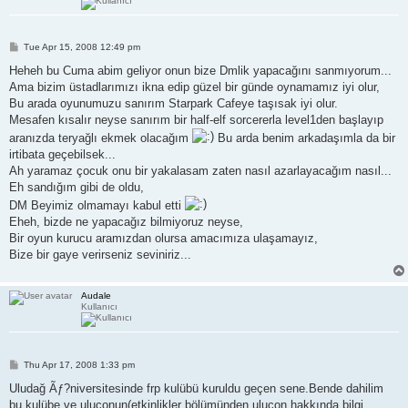
P
Tue Apr 15, 2008 12:49 pm
o
s
Heheh bu Cuma abim geliyor onun bize Dmlik yapacağını sanmıyorum...
t
Ama bizim üstadlarımızı ikna edip güzel bir günde oynamamız iyi olur,
Bu arada oyunumuzu sanırım Starpark Cafeye taşısak iyi olur.
Mesafen kısalır neyse sanırım bir half-elf sorcererla level1den başlayıp
aranızda teryağlı ekmek olacağım
Bu arda benim arkadaşımla da bir
irtibata geçebilsek...
Ah yaramaz çocuk onu bir yakalasam zaten nasıl azarlayacağım nasıl...
Eh sandığım gibi de oldu,
DM Beyimiz olmamayı kabul etti
Eheh, bizde ne yapacağız bilmiyoruz neyse,
Bir oyun kurucu aramızdan olursa amacımıza ulaşamayız,
Bize bir gaye verirseniz seviniriz...
Audale
Kullanıcı
P
Thu Apr 17, 2008 1:33 pm
o
s
Uludağ Ãƒ?niversitesinde frp kulübü kuruldu geçen sene.Bende dahilim
t
bu kulübe ve uluconun(etkinlikler bölümünden ulucon hakkında bilgi