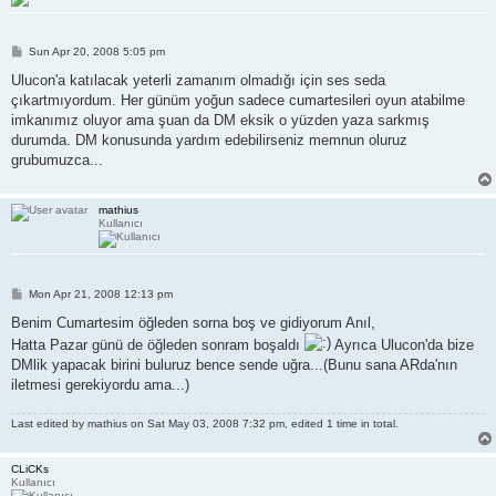
P
Sun Apr 20, 2008 5:05 pm
o
s
Ulucon'a katılacak yeterli zamanım olmadığı için ses seda
t
çıkartmıyordum. Her günüm yoğun sadece cumartesileri oyun atabilme
imkanımız oluyor ama şuan da DM eksik o yüzden yaza sarkmış
durumda. DM konusunda yardım edebilirseniz memnun oluruz
grubumuzca...
mathius
Kullanıcı
P
Mon Apr 21, 2008 12:13 pm
o
s
Benim Cumartesim öğleden sorna boş ve gidiyorum Anıl,
t
Hatta Pazar günü de öğleden sonram boşaldı
Ayrıca Ulucon'da bize
DMlik yapacak birini buluruz bence sende uğra...(Bunu sana ARda'nın
iletmesi gerekiyordu ama...)
Last edited by
mathius
on Sat May 03, 2008 7:32 pm, edited 1 time in total.
CLiCKs
Kullanıcı