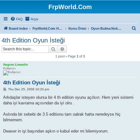
FrpWorld.Com
FAQ
Arşiv
S
Board index
FrpWorld.Com Hakkında
Konu Ötesi
Oyun Bulma Noktası
e
4th Edition Oyun İsteği
a
Search
Advanced search
r
1 post • Page
1
of
1
c
Aegron Linwelin
h
Kullanıcı
4th Edition Oyun İsteği
P
Thu Dec 25, 2008 10:33 pm
o
s
Arkdaşlar isteyen olursa bir 4 th edition oyunu açılsın. Hem yeni sistemi
t
daha iyi kavrama açısından da iyi olru .
Aslında bir sebebi de 3.5 editionu tam oalrak hatta neredeyse hiç
bilmemem.
Dwaxer in işi başından aşkın o kabul eder mi bilemiyorum.