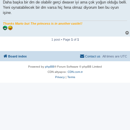
Daha başka bir dm de olabilir gerçi dwaxer iyi ama çok yoğun olduğu belli.
Yeni oynatabilecek bir dm varsa hiç fena olmaz diyorum ben bu oyun
işine.
Thanks Mario but The princess is in another castle!!
1 post • Page
1
of
1
Board index
Contact us
All times are
UTC
Powered by
phpBB
® Forum Software © phpBB Limited
CDN altyapısı:
CDN.com.tr
Privacy
|
Terms