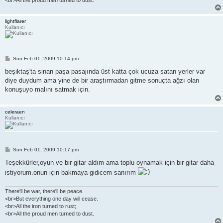
lightflarer
Kullanıcı
P
Sun Feb 01, 2009 10:14 pm
o
s
beşiktaş'ta sinan paşa pasajında üst katta çok ucuza satan yerler var
t
diye duydum ama yine de bir araştırmadan gitme sonuçta ağzı olan
konuşuyo malını satmak için.
celeraen
Kullanıcı
P
Sun Feb 01, 2009 10:17 pm
o
s
Teşekkürler,oyun ve bir gitar aldım ama toplu oynamak için bir gitar daha
t
istiyorum.onun için bakmaya gidicem sanırım
There'll be war, there'll be peace.
<br>But everything one day will cease.
<br>All the iron turned to rust;
<br>All the proud men turned to dust.