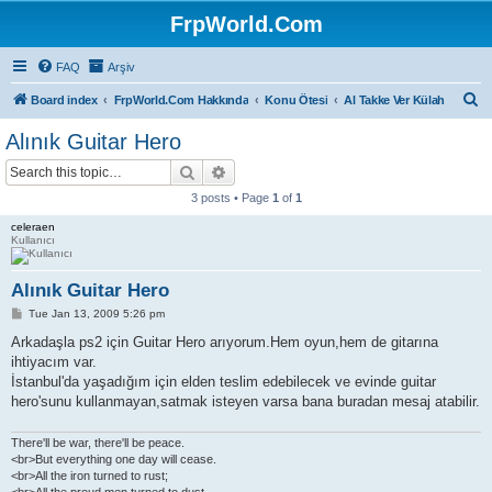
FrpWorld.Com
FAQ
Arşiv
S
Board index
FrpWorld.Com Hakkında
Konu Ötesi
Al Takke Ver Külah
e
Alınık Guitar Hero
a
Search
Advanced search
r
3 posts • Page
1
of
1
c
celeraen
h
Kullanıcı
Alınık Guitar Hero
P
Tue Jan 13, 2009 5:26 pm
o
s
Arkadaşla ps2 için Guitar Hero arıyorum.Hem oyun,hem de gitarına
t
ihtiyacım var.
İstanbul'da yaşadığım için elden teslim edebilecek ve evinde guitar
hero'sunu kullanmayan,satmak isteyen varsa bana buradan mesaj atabilir.
There'll be war, there'll be peace.
<br>But everything one day will cease.
<br>All the iron turned to rust;
<br>All the proud men turned to dust.