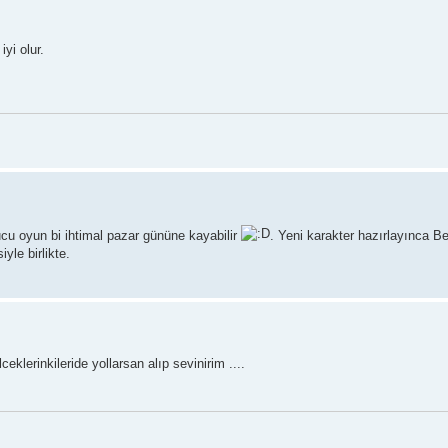
yi olur.
cu oyun bi ihtimal pazar gününe kayabilir
. Yeni karakter hazırlayınca B
yle birlikte.
eklerinkileride yollarsan alıp sevinirim ....