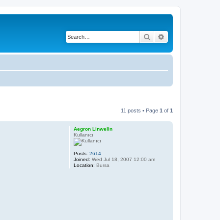
Search
Advanced search
11 posts • Page
1
of
1
Aegron Linwelin
Kullanıcı
Posts:
2614
Joined:
Wed Jul 18, 2007 12:00 am
Location:
Bursa