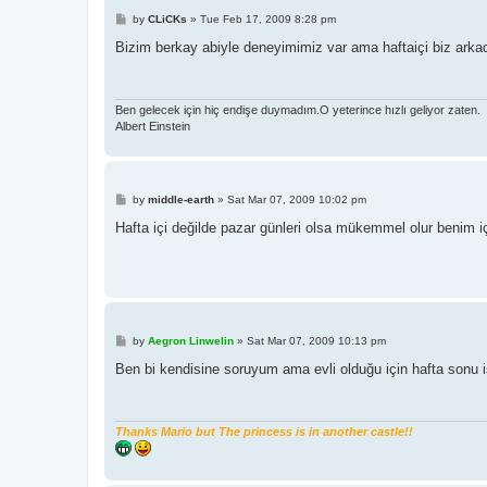
P
by
CLiCKs
»
Tue Feb 17, 2009 8:28 pm
o
s
Bizim berkay abiyle deneyimimiz var ama haftaiçi biz ark
t
Ben gelecek için hiç endişe duymadım.O yeterince hızlı geliyor zaten.
Albert Einstein
P
by
middle-earth
»
Sat Mar 07, 2009 10:02 pm
o
s
Hafta içi değilde pazar günleri olsa mükemmel olur benim iç
t
P
by
Aegron Linwelin
»
Sat Mar 07, 2009 10:13 pm
o
s
Ben bi kendisine soruyum ama evli olduğu için hafta sonu işl
t
Thanks Mario but The princess is in another castle!!