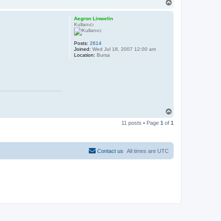
T
o
p
Aegron Linwelin
Kullanıcı
Posts:
2614
Joined:
Wed Jul 18, 2007 12:00 am
Location:
Bursa
T
o
11 posts • Page
1
of
1
p
Contact us
All times are
UTC