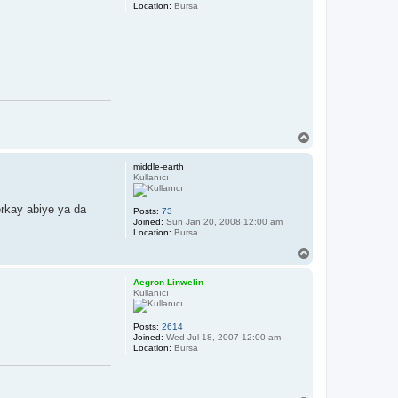
Location:
Bursa
T
o
p
middle-earth
Kullanıcı
erkay abiye ya da
Posts:
73
Joined:
Sun Jan 20, 2008 12:00 am
Location:
Bursa
T
o
p
Aegron Linwelin
Kullanıcı
Posts:
2614
Joined:
Wed Jul 18, 2007 12:00 am
Location:
Bursa