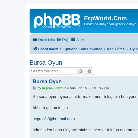
FrpWorld.Com
Baska bir dunya var gercekle hayal
Quick links
FAQ
Arşiv
Board index
FrpWorld.Com Hakkında
Konu Ötesi
Oyun
Bursa Oyun
Search
Advanced search
Bursa Oyun
P
by
Aegron Linwelin
»
Sun Feb 15, 2009 7:47 pm
o
s
Bursada oyun oynanacaktır maksimum 5 kişi biri ben yani 
t
İrtibata geçmek için:
aegron17@hotmail.com
adresinden bana ulaşabilirsiniz isimler ve telefon nuamralar