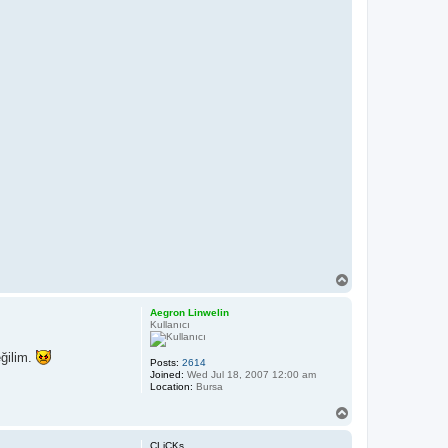
T
o
p
Aegron Linwelin
Kullanıcı
eğilim.
Posts:
2614
Joined:
Wed Jul 18, 2007 12:00 am
Location:
Bursa
T
o
p
CLiCKs