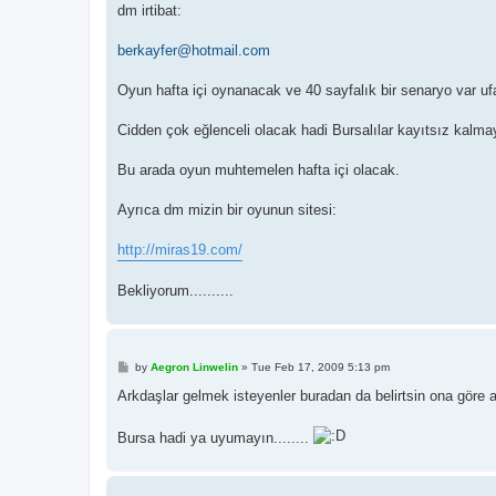
dm irtibat:
berkayfer@hotmail.com
Oyun hafta içi oynanacak ve 40 sayfalık bir senaryo var uf
Cidden çok eğlenceli olacak hadi Bursalılar kayıtsız kalmay
Bu arada oyun muhtemelen hafta içi olacak.
Ayrıca dm mizin bir oyunun sitesi:
http://miras19.com/
Bekliyorum..........
P
by
Aegron Linwelin
»
Tue Feb 17, 2009 5:13 pm
o
s
Arkdaşlar gelmek isteyenler buradan da belirtsin ona göre 
t
Bursa hadi ya uyumayın........