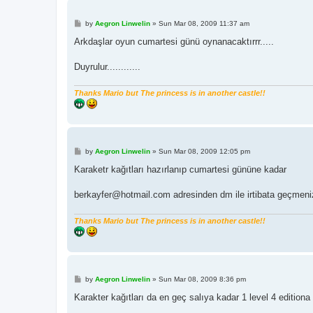
P
by
Aegron Linwelin
»
Sun Mar 08, 2009 11:37 am
o
s
Arkdaşlar oyun cumartesi günü oynanacaktırrr.....
t
Duyrulur............
Thanks Mario but The princess is in another castle!!
P
by
Aegron Linwelin
»
Sun Mar 08, 2009 12:05 pm
o
s
Karaketr kağıtları hazırlanıp cumartesi gününe kadar
t
berkayfer@hotmail.com adresinden dm ile irtibata geçmeni
Thanks Mario but The princess is in another castle!!
P
by
Aegron Linwelin
»
Sun Mar 08, 2009 8:36 pm
o
s
Karakter kağıtları da en geç salıya kadar 1 level 4 editiona
t