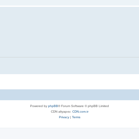
Powered by
phpBB
® Forum Software © phpBB Limited
CDN altyapısı:
CDN.com.tr
Privacy
|
Terms