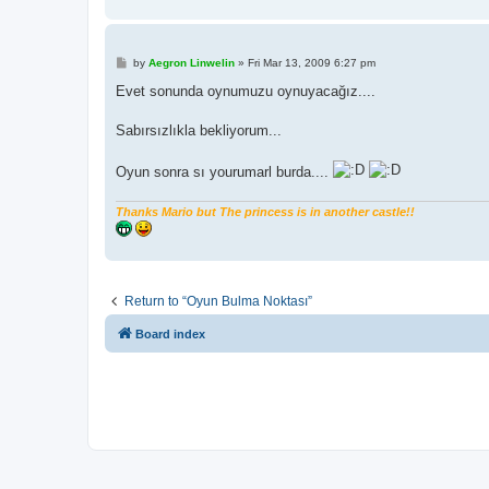
P
by
Aegron Linwelin
»
Fri Mar 13, 2009 6:27 pm
o
s
Evet sonunda oynumuzu oynuyacağız....
t
Sabırsızlıkla bekliyorum...
Oyun sonra sı yourumarl burda....
Thanks Mario but The princess is in another castle!!
Return to “Oyun Bulma Noktası”
Board index