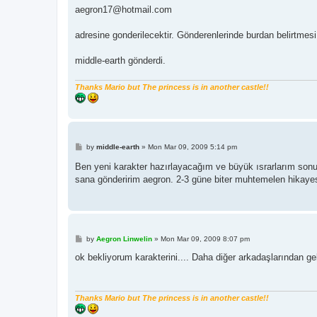
aegron17@hotmail.com
adresine gonderilecektir. Gönderenlerinde burdan belirtmesi i
middle-earth gönderdi.
Thanks Mario but The princess is in another castle!!
P
by
middle-earth
»
Mon Mar 09, 2009 5:14 pm
o
s
Ben yeni karakter hazırlayacağım ve büyük ısrarlarım sonu
t
sana gönderirim aegron. 2-3 güne biter muhtemelen hikayesi
P
by
Aegron Linwelin
»
Mon Mar 09, 2009 8:07 pm
o
s
ok bekliyorum karakterini.... Daha diğer arkadaşlarından gelc
t
Thanks Mario but The princess is in another castle!!