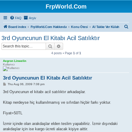
FrpWorld.Com
FAQ
Arşiv
S
Board index
FrpWorld.Com Hakkında
Konu Ötesi
Al Takke Ver Külah
e
3rd Oyuncunun El Kitabı Acil Satılıktır
a
Search
Advanced search
r
4 posts • Page
1
of
1
c
Aegron Linwelin
h
Kullanıcı
3rd Oyuncunun El Kitabı Acil Satılıktır
P
Thu Aug 06, 2009 7:08 pm
o
s
3rd Oyuncunun el kitabı acil satılıktır arkadaşlar.
t
Kitap nerdeyse hiç kullanılmamış ve sıfırdan hiçbir farkı yoktur.
Fiyat=50TL
İzmir içinde olan arakdaşlar elden teslim yapabiliriz. İzmir dışındaki
arakdaşlar için ise kargo ücreti alacak kişiye aittir.