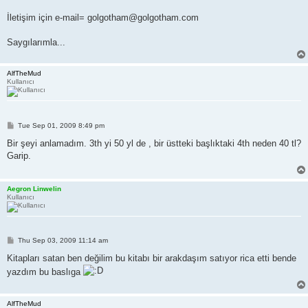
İletişim için e-mail= golgotham@golgotham.com
Saygılarımla...
AlfTheMud
Kullanıcı
P
Tue Sep 01, 2009 8:49 pm
o
s
Bir şeyi anlamadım. 3th yi 50 yl de , bir üstteki başlıktaki 4th neden 40 tl?
t
Garip.
Aegron Linwelin
Kullanıcı
P
Thu Sep 03, 2009 11:14 am
o
s
Kitapları satan ben değilim bu kitabı bir arakdaşım satıyor rica etti bende
t
yazdım bu baslıga
AlfTheMud