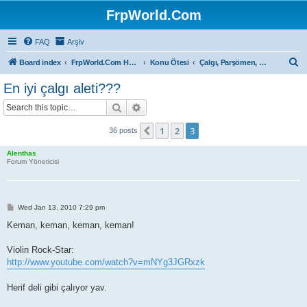
FrpWorld.Com
FAQ
Arşiv
S
Board index
FrpWorld.Com Hakkında
Konu Ötesi
Çalgı, Parşömen, Sahne...
e
En iyi çalgı aleti???
a
Search
Advanced search
r
c
1
2
3
Previous
36 posts
h
Alenthas
Forum Yöneticisi
P
Wed Jan 13, 2010 7:29 pm
o
s
Keman, keman, keman, keman!
t
Violin Rock-Star:
http://www.youtube.com/watch?v=mNYg3JGRxzk
Herif deli gibi çalıyor yav.