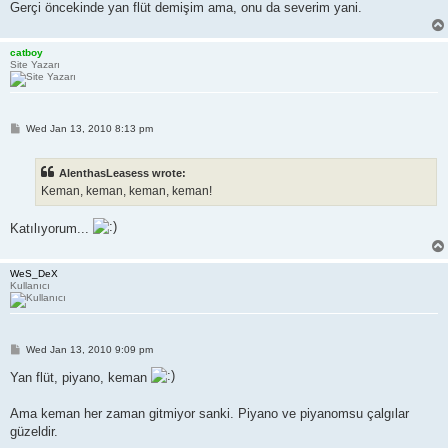
Gerçi öncekinde yan flüt demişim ama, onu da severim yani.
catboy
Site Yazarı
P
Wed Jan 13, 2010 8:13 pm
o
s
t
AlenthasLeasess wrote:
Keman, keman, keman, keman!
Katılıyorum...
WeS_DeX
Kullanıcı
P
Wed Jan 13, 2010 9:09 pm
o
s
Yan flüt, piyano, keman
t
Ama keman her zaman gitmiyor sanki. Piyano ve piyanomsu çalgılar
güzeldir.