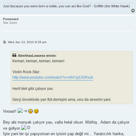
Just because you were born a noble, you can act like God? - Griffith (the White Hawk)
Possessed
Site Çizeri
P
Wed Jan 13, 2010 9:29 pm
o
s
t
AlenthasLeasess wrote:
Keman, keman, keman, keman!
Violin Rock-Star:
http://www.youtube.com/watch?v=mNYg3JGRxzk
Herif deli gibi çalıyor yav.
Gerçi öncekinde yan flüt demişim ama, onu da severim yani.
Vooaa!!
Bey abi manyak çalıyor yau, valla helal olsun. Müthiş.. Adam da çalıyor
ve gidiyor
İşte yani bir işi yapıyorsan en iyisini yap değil mi... Yaratıcılık harika,