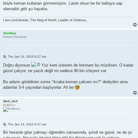
böyle keman kullanan görmemiştim. Lanet olsun be bir baltaya sap
olamadık gitti şu hayatta.
I am Lord Amean, The King of North, Leader of Zederus..
Alenthas
Forum Yöneticisi
P
Thu Jan 14, 2010 6:27 am
o
s
Doğru diyorsun
Yüz kere izlesem de bıkmam bu müzikten. O kadar
t
güzel çalıyor, ne yazık değil mi sadece 90 bin izleyeni var.
Bu adamı gördükten sonra "Acaba keman çalsam mı?" dediydim ama
adamlar 3-4 yaşından başlıyorlar. Ah be
WeS_DeX
Kullanıcı
P
Thu Jan 14, 2010 9:37 am
o
s
Bir hevesle gitar çalmayı öğrendim zamanında, şimdi ne güzel, ne de iyi
t
çalıyorum. Neyseki gitarist olma gibi bir düşüncem yok ki yetiyor