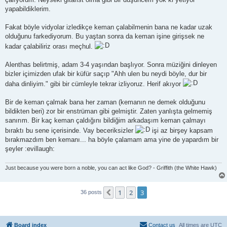
yapabildiklerim.
Fakat böyle vidyolar izledikçe keman çalabilmenin bana ne kadar uzak
olduğunu farkediyorum. Bu yaştan sonra da keman işine girişsek ne
kadar çalabiliriz orası meçhul.
Alenthas belirtmiş, adam 3-4 yaşından başlıyor. Sonra müziğini dinleyen
bizler içimizden ufak bir küfür saçıp "Ahh ulen bu neydi böyle, dur bir
daha dinliyim." gibi bir cümleyle tekrar izliyoruz. Herif akıyor
Bir de keman çalmak bana her zaman (kemanın ne demek olduğunu
bildikten beri) zor bir enstrüman gibi gelmiştir. Zaten yanlışta gelmemiş
sanırım. Bir kaç keman çaldığını bildiğim arkadaşım keman çalmayı
bıraktı bu sene içerisinde. Vay beceriksizler
işi az birşey kapsam
bırakmazdım ben kemanı... ha böyle çalamam ama yine de yapardım bir
şeyler :evillaugh:
Just because you were born a noble, you can act like God? - Griffith (the White Hawk)
1
2
3
Previous
36 posts
Board index
Contact us
All times are
UTC