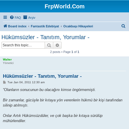
FrpWorld.Com
FAQ
Arşiv
S
Board index
Fantastik Edebiyat
Ocakbaşı Hikayeleri
e
Hükümsüzler - Tanıtım, Yorumlar -
a
Search
Advanced search
r
2 posts • Page
1
of
1
c
Walter
h
Yönetici
Hükümsüzler - Tanıtım, Yorumlar -
P
Tue Jan 04, 2011 12:30 am
o
s
“Olanların sonucunun bu olacağını kimse öngörmemişti.
t
Bir zamanlar, gücüyle bir kıtaya yön verenlerin hükmü bir kişi tarafından
silinip atılmıştı.
Onlar Artık Hükümsüzdüler, ve çok başka bir kıtaya sürülüp
mühürlendiler.