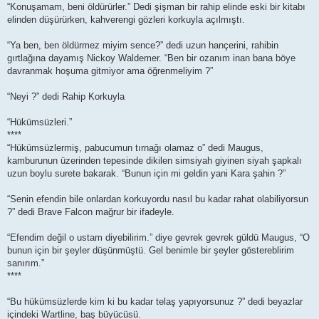
“Konuşamam, beni öldürürler.” Dedi şişman bir rahip elinde eski bir kitabı
elinden düşürürken, kahverengi gözleri korkuyla açılmıştı.
“Ya ben, ben öldürmez miyim sence?” dedi uzun hançerini, rahibin
gırtlağına dayamış Nickoy Waldemer. “Ben bir ozanım inan bana böye
davranmak hoşuma gitmiyor ama öğrenmeliyim ?”
“Neyi ?” dedi Rahip Korkuyla
“Hükümsüzleri.”
****
“Hükümsüzlermiş, pabucumun tırnağı olamaz o” dedi Maugus,
kamburunun üzerinden tepesinde dikilen simsiyah giyinen siyah şapkalı
uzun boylu surete bakarak. “Bunun için mi geldin yani Kara şahin ?”
“Senin efendin bile onlardan korkuyordu nasıl bu kadar rahat olabiliyorsun
?” dedi Brave Falcon mağrur bir ifadeyle.
“Efendim değil o ustam diyebilirim.” diye gevrek gevrek güldü Maugus, “O
bunun için bir şeyler düşünmüştü. Gel benimle bir şeyler göstereblirim
sanırım.”
****
“Bu hükümsüzlerde kim ki bu kadar telaş yapıyorsunuz ?” dedi beyazlar
içindeki Wartline, baş büyücüsü.