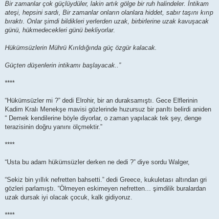
Bir zamanlar çok güçlüydüler, lakin artık gölge bir ruh halindeler. İntikam
ateşi, hepsini sardı, Bir zamanlar onların olanlara hiddet, sabır taşını kırıp
bıraktı. Onlar şimdi bildikleri yerlerden uzak, birbirlerine uzak kavuşacak
günü, hükmedecekleri günü bekliyorlar.
Hükümsüzlerin Mührü Kırıldığında güç özgür kalacak.
Güçten düşenlerin intikamı başlayacak..”
****
“Hükümsüzler mi ?” dedi Elrohir, bir an duraksamıştı. Gece Elflerinin
Kadim Kralı Menekşe mavisi gözlerinde huzursuz bir parıltı belirdi aniden
“ Demek kendilerine böyle diyorlar, o zaman yapılacak tek şey, denge
terazisinin doğru yanını ölçmektir.”
****
“Usta bu adam hükümsüzler derken ne dedi ?” diye sordu Walger,
“Sekiz bin yıllık nefretten bahsetti.” dedi Greece, kukuletası altından gri
gözleri parlamıştı. “Ölmeyen eskimeyen nefretten… şimdilik buralardan
uzak dursak iyi olacak çocuk, kalk gidiyoruz.
****