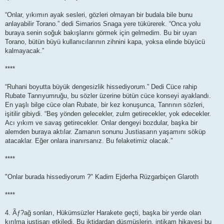
“Onlar, yıkımın ayak sesleri, gözleri olmayan bir budala bile bunu
anlayabilir Torano.” dedi Simarios Snaga yere tükürerek. “Onca yolu
buraya senin soğuk bakışlarını görmek için gelmedim. Bu bir uyarı
Torano, bütün büyü kullanıcılarının zihnini kapa, yoksa elinde büyücü
kalmayacak.”
****
“Ruhani boyutta büyük dengesizlik hissediyorum.” Dedi Cüce rahip
Rubate Tanrıyumruğu, bu sözler üzerine bütün cüce konseyi ayaklandı.
En yaşlı bilge cüce olan Rubate, bir kez konuşunca, Tanrının sözleri,
işitilir gibiydi. “Beş yönden gelecekler, zulm getirecekler, yok edecekler.
Acı yıkım ve savaş getirecekler. Onlar dengeyi bozdular, başka bir
alemden buraya aktılar. Zamanın sonunu Justiasarın yaşamını söküp
atacaklar. Eğer onlara inanırsanız. Bu felaketimiz olacak.”
****
"Onlar burada hissediyorum ?" Kadim Ejderha Rüzgarbiçen Glaroth
****
4. Ãƒ?ağ sonları, Hükümsüzler Harakete geçti, başka bir yerde olan
kırılma justisarı etkiledi, Bu iktidardan düşmüşlerin, intikam hikayesi bu