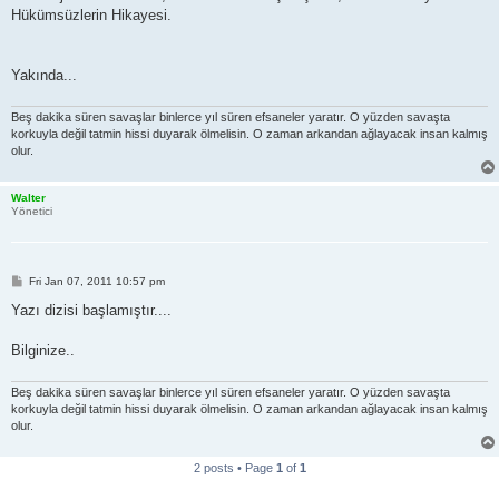
Hükümsüzlerin Hikayesi.
Yakında...
Beş dakika süren savaşlar binlerce yıl süren efsaneler yaratır. O yüzden savaşta
korkuyla değil tatmin hissi duyarak ölmelisin. O zaman arkandan ağlayacak insan kalmış
olur.
Walter
Yönetici
P
Fri Jan 07, 2011 10:57 pm
o
s
Yazı dizisi başlamıştır....
t
Bilginize..
Beş dakika süren savaşlar binlerce yıl süren efsaneler yaratır. O yüzden savaşta
korkuyla değil tatmin hissi duyarak ölmelisin. O zaman arkandan ağlayacak insan kalmış
olur.
2 posts • Page
1
of
1