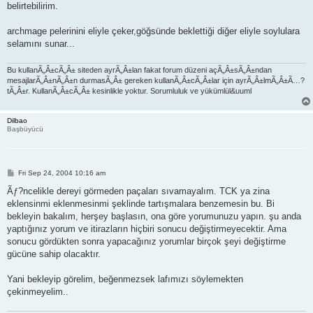
belirtebilirim.
archmage pelerinini eliyle çeker,göğsünde beklettiği diğer eliyle soylulara
selamını sunar...
Bu kullanÃ„Â±cÃ„Â± siteden ayrÃ„Â±lan fakat forum düzeni açÃ„Â±sÃ„Â±ndan
mesajlarÃ„Â±nÃ„Â±n durmasÃ„Â± gereken kullanÃ„Â±cÃ„Â±lar için ayrÃ„Â±lmÃ„Â±Ã…?
tÃ„Â±r. KullanÃ„Â±cÃ„Â± kesinlikle yoktur. Sorumluluk ve yükümlül&uuml
Dilbao
Başbüyücü
P
Fri Sep 24, 2004 10:16 am
o
s
Ãƒ?ncelikle dereyi görmeden paçaları sıvamayalım. TCK ya zina
t
eklensinmi eklenmesinmi şeklinde tartışmalara benzemesin bu. Bi
bekleyin bakalım, herşey başlasın, ona göre yorumunuzu yapın. şu anda
yaptığınız yorum ve itirazların hiçbiri sonucu değiştirmeyecektir. Ama
sonucu gördükten sonra yapacağınız yorumlar birçok şeyi değiştirme
gücüne sahip olacaktır.
Yani bekleyip görelim, beğenmezsek lafımızı söylemekten
çekinmeyelim..