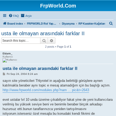
FrpWorld.Com
FAQ
Arşiv
S
Board index
FRPWORLD Rol Yapma Oyunları
Diyarışma
RP Karakter Kağıtları
e
usta ile olmayan arasındaki farklar II
a
Search
Advanced search
r
2 posts • Page
1
of
1
c
Eldarin_
h
Kullanıcı
usta ile olmayan arasındaki farklar II
P
Fri Sep 24, 2004 8:24 am
o
s
sayın site yöneticileri Thlyrotel in aşağıda belirttiği görüşlere aynen
t
katılmakla beraber aynı topic e mesaj atamadığım için bu başlığı açtım.
http://www.frpworld.com/modules.php?nam ... pic&t=2643
evet ustalar lvl 10 unda üzerine çıkabiliyor fakat yine de yeni kullanıcılara
verilmiş bu yüksek seviye beni ve benimle beraber birçok arkadaşı
huzursuz etti.bunun taraflarınızca yeniden tartışılmasını
istiyorum.isterseniz özel mesajla bu konudaki kendi fikrimi de