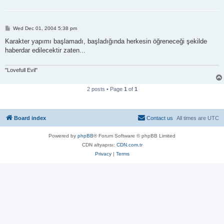
P
Wed Dec 01, 2004 5:38 pm
o
s
Karakter yapımı başlamadı, başladığında herkesin öğreneceği şekilde
t
haberdar edilecektir zaten...
"Lovefull Evil"
2 posts • Page
1
of
1
Board index
Contact us
All times are
UTC
Powered by
phpBB
® Forum Software © phpBB Limited
CDN altyapısı:
CDN.com.tr
Privacy
|
Terms