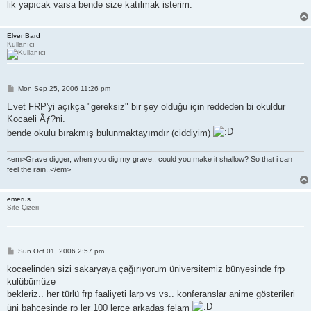
lik yapıcak varsa bende size katılmak isterim.
ElvenBard
Kullanıcı
P
Mon Sep 25, 2006 11:26 pm
o
s
Evet FRP'yi açıkça "gereksiz" bir şey olduğu için reddeden bi okuldur
t
Kocaeli Ãƒ?ni.
bende okulu bırakmış bulunmaktayımdır (ciddiyim)
<em>Grave digger, when you dig my grave.. could you make it shallow? So that i can
feel the rain..</em>
emerus
Site Çizeri
P
Sun Oct 01, 2006 2:57 pm
o
s
kocaelinden sizi sakaryaya çağırıyorum üniversitemiz bünyesinde frp
t
kulübümüze
bekleriz.. her türlü frp faaliyeti larp vs vs.. konferanslar anime gösterileri
üni bahçesinde rp ler 100 lerce arkadaş felam