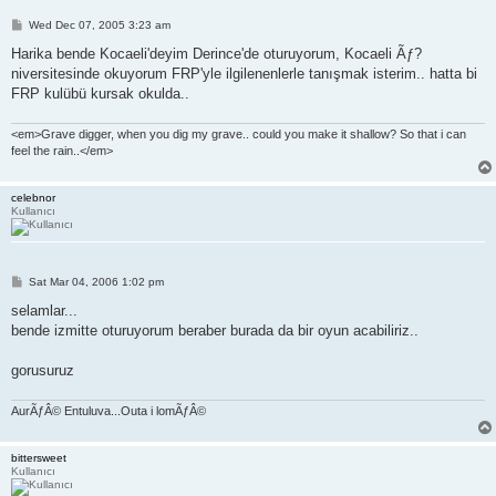
P
Wed Dec 07, 2005 3:23 am
o
s
Harika bende Kocaeli'deyim Derince'de oturuyorum, Kocaeli Ãƒ?
t
niversitesinde okuyorum FRP'yle ilgilenenlerle tanışmak isterim.. hatta bi
FRP kulübü kursak okulda..
<em>Grave digger, when you dig my grave.. could you make it shallow? So that i can
feel the rain..</em>
celebnor
Kullanıcı
P
Sat Mar 04, 2006 1:02 pm
o
s
selamlar...
t
bende izmitte oturuyorum beraber burada da bir oyun acabiliriz..
gorusuruz
AurÃƒÂ© Entuluva...Outa i lomÃƒÂ©
bittersweet
Kullanıcı