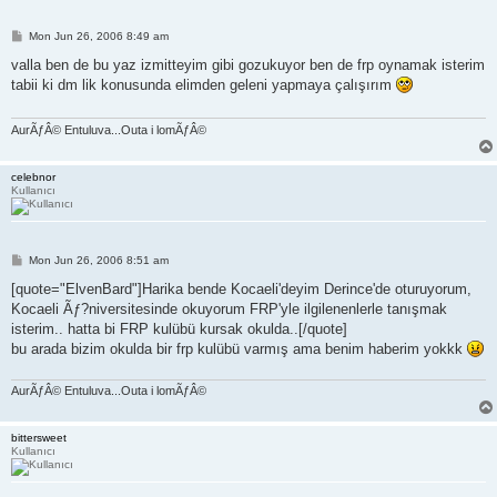
P
Mon Jun 26, 2006 8:49 am
o
s
valla ben de bu yaz izmitteyim gibi gozukuyor ben de frp oynamak isterim
t
tabii ki dm lik konusunda elimden geleni yapmaya çalışırım
AurÃƒÂ© Entuluva...Outa i lomÃƒÂ©
celebnor
Kullanıcı
P
Mon Jun 26, 2006 8:51 am
o
s
[quote="ElvenBard"]Harika bende Kocaeli'deyim Derince'de oturuyorum,
t
Kocaeli Ãƒ?niversitesinde okuyorum FRP'yle ilgilenenlerle tanışmak
isterim.. hatta bi FRP kulübü kursak okulda..[/quote]
bu arada bizim okulda bir frp kulübü varmış ama benim haberim yokkk
AurÃƒÂ© Entuluva...Outa i lomÃƒÂ©
bittersweet
Kullanıcı