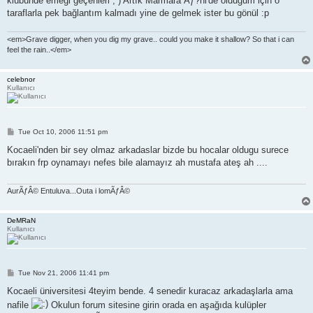
klübünde emeği geçenleri ; ) Artık Marmara Ãƒ?ni'de olduğum için o
taraflarla pek bağlantım kalmadı yine de gelmek ister bu gönül :p
<em>Grave digger, when you dig my grave.. could you make it shallow? So that i can
feel the rain..</em>
celebnor
Kullanıcı
P
Tue Oct 10, 2006 11:51 pm
o
s
Kocaeli'nden bir sey olmaz arkadaslar bizde bu hocalar oldugu surece
t
bırakın frp oynamayı nefes bile alamayız ah mustafa ateş ah ....
AurÃƒÂ© Entuluva...Outa i lomÃƒÂ©
DeMRaN
Kullanıcı
P
Tue Nov 21, 2006 11:41 pm
o
s
Kocaeli üniversitesi 4teyim bende. 4 senedir kuracaz arkadaşlarla ama
t
nafile
Okulun forum sitesine girin orada en aşağıda kulüpler